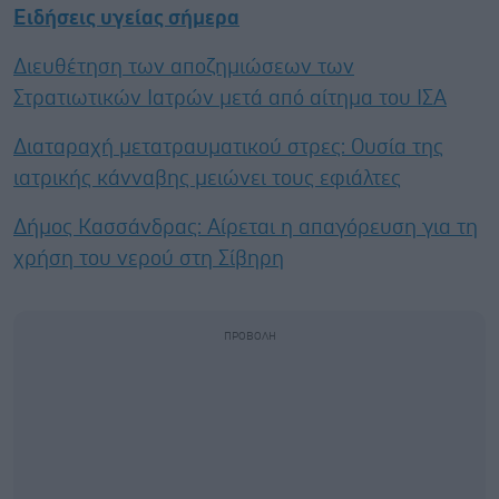
Ειδήσεις υγείας σήμερα
Διευθέτηση των αποζημιώσεων των
Στρατιωτικών Ιατρών μετά από αίτημα του ΙΣΑ
Διαταραχή μετατραυματικού στρες: Ουσία της
ιατρικής κάνναβης μειώνει τους εφιάλτες
Δήμος Κασσάνδρας: Αίρεται η απαγόρευση για τη
χρήση του νερού στη Σίβηρη