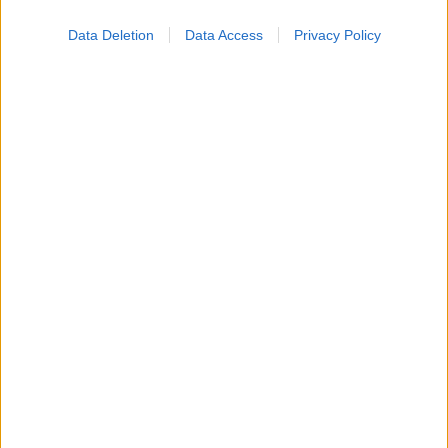
Data Deletion
Data Access
Privacy Policy
Οι αλλαγές στο σώμα που θεωρούνται φυσιολογικές
με το πέρασμα του χρόνου
Η αποφυγή 3 παραγόντων κινδύνου στη μέση ηλικία