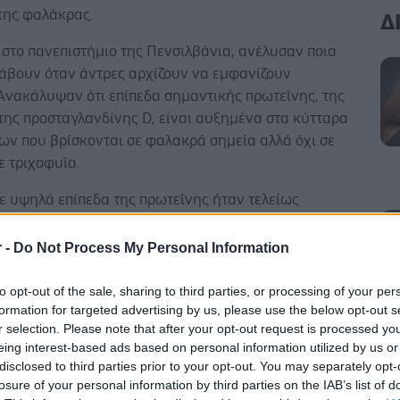
της φαλάκρας.
Δ
στο πανεπιστήμιο της Πενσιλβάνια, ανέλυσαν ποια
νάβουν όταν άντρες αρχίζουν να εμφανίζουν
Ανακάλυψαν ότι επίπεδα σημαντικής πρωτεΐνης, της
της προσταγλανδίνης D, είναι αυξημένα στα κύτταρα
ων που βρίσκονται σε φαλακρά σημεία αλλά όχι σε
ε τριχοφυΐα.
ε υψηλά επίπεδα της πρωτεΐνης ήταν τελείως
ενώ ανθρώπινες τρίχες που είχαν εμφυτευτεί
ν να αναπτύσσονται όταν τους χορηγήθηκε η
r -
Do Not Process My Personal Information
to opt-out of the sale, sharing to third parties, or processing of your per
ς, Καθηγητής George Cotsarelis, δήλωσε ότι βασικά
formation for targeted advertising by us, please use the below opt-out s
 η συγκεκριμένη πρωτεΐνη είναι αυξημένη στο
r selection. Please note that after your opt-out request is processed y
eing interest-based ads based on personal information utilized by us or
εφάλι των αντρών και καταστέλλει την ανάπτυξη των
disclosed to third parties prior to your opt-out. You may separately opt-
τσι εντοπίστηκε στόχος για την αντιμετώπιση της
losure of your personal information by third parties on the IAB’s list of
φαλάκρας.