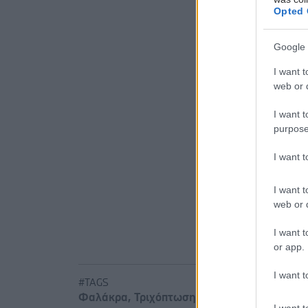
φαλάκρα κ
Opted 
Πηγές:
Google 
‘Science Tra
I want t
web or d
Προσθ
I want t
Ειδήσεις 
purpose
Νέο φάρμα
I want 
με μία έν
I want t
Μαγειρικά 
web or d
Φρούτα, σ
I want t
or app.
I want t
#TAGS
Φαλάκρα
,
Τριχόπτωση
I want t