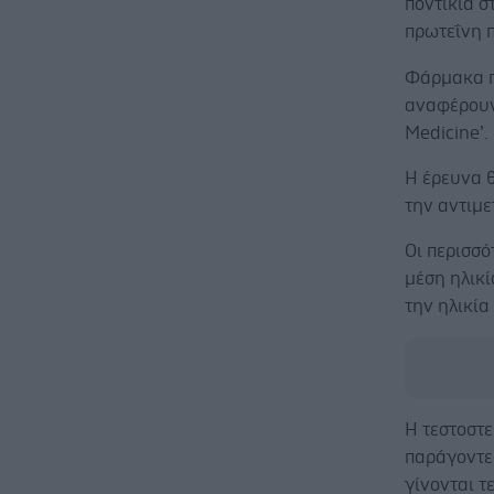
ποντίκια σ
πρωτεΐνη 
Φάρμακα π
αναφέρουν 
Medicine’.
Η έρευνα 
την αντιμ
Οι περισσό
μέση ηλικί
την ηλικία
Η τεστοστε
παράγοντε
γίνονται τ