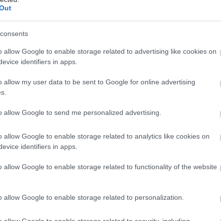
αι πιθανόν την αναγέννηση των μαλλιών.
Out
consents
nsational Medicine’.
o allow Google to enable storage related to advertising like cookies on
evice identifiers in apps.
έστε το iatronet.gr στο Discover
o allow my user data to be sent to Google for online advertising
υγείας σήμερα
s.
κο για την παχυσαρκία: Σημαντική απώλεια βάρους
to allow Google to send me personalized advertising.
εση Mazdutide την εβδομάδα
o allow Google to enable storage related to analytics like cookies on
σκεύη και υγεία: Τι δείχνουν οι νέες μελέτες
evice identifiers in apps.
ακχαρώδης διαβήτης και καλοκαίρι
o allow Google to enable storage related to functionality of the website
o allow Google to enable storage related to personalization.
o allow Google to enable storage related to security, including