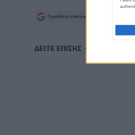
authenti
Προσθέστε το iatronet.gr στο Discover
s
ΔΕΙΤΕ ΕΠΙΣΗΣ