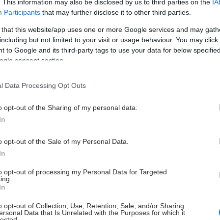
. This information may also be disclosed by us to third parties on the
IA
Participants
that may further disclose it to other third parties.
ο βήμα είναι να ερευνηθούν ουσίες που επηρεάζουν
υποδοχέα και επίσης να ανακαλυφτεί αν το
 that this website/app uses one or more Google services and may gath
including but not limited to your visit or usage behaviour. You may click 
μα του υποδοχέα θα μπορούσε να αναστρέψει τη
 to Google and its third-party tags to use your data for below specifi
 απλώς να την εμποδίσει-ερώτηση που θα χρειαστεί
ogle consent section.
 να απαντηθεί.
l Data Processing Opt Outs
o opt-out of the Sharing of my personal data.
In
λή της ανάπτυξης μαλλιών προκαλείται όταν η
επικολλάται σε υποδοχέα στα κύτταρα των θυλάκων,
o opt-out of the Sale of my Personal Data.
Καθηγητής Cotsarelis. Αρκετά γνωστά φάρμακα που
In
αυτή την οδό έχουν ήδη εντοπιστεί, πρόσθεσε,
νομένων ορισμένων που βρίσκονται σε κλινικές
to opt-out of processing my Personal Data for Targeted
ing.
In
τές δηλώνουν ότι υπάρχει δυνατότητα για ανάπτυξη
o opt-out of Collection, Use, Retention, Sale, and/or Sharing
ersonal Data that Is Unrelated with the Purposes for which it
 θα εφαρμόζεται στο κεφάλι, για να εμποδίσει τη
lected.