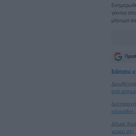
Ενημερωθεί
γάντια στι
μήνυμα συ
Προσθ
Ειδήσεις 
Διευθέτησ
από αίτημα
Διαταραχή 
κάνναβης 
Δήμος Κασ
νερού στη