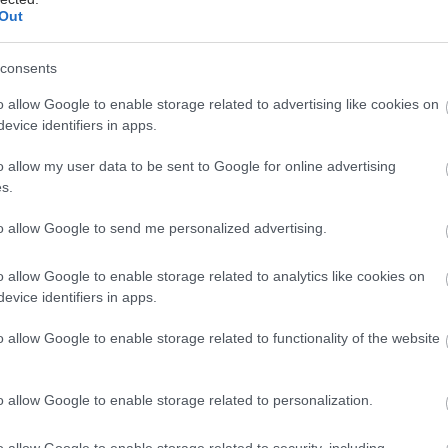
α σε ποσοστό 7-12% και αποτελεί την κύρια αιτία
Out
ων ασθενών. Τα Δακτυλικά Έλκη που εμφανίζονται σε
ν ασθενών, είναι επώδυνες πληγές στα δάκτυλα που
consents
ν την καθημερινή ζωή των ασθενών και επιδρούν
o allow Google to enable storage related to advertising like cookies on
τη ποιότητα ζωή τους.
evice identifiers in apps.
o allow my user data to be sent to Google for online advertising
s.
ρα, δεν υπάρχει οριστική θεραπεία για το
to allow Google to send me personalized advertising.
μα. Επειδή όμως υπάρχει έντονη ερευνητική
ητα για τη νόσο, υπάρχει ελπίδα για την επόμενη
o allow Google to enable storage related to analytics like cookies on
evice identifiers in apps.
 την ανάπτυξη καλύτερης φαρμακευτικής αγωγής και
της θεραπευτικής στρατηγικής για την αντιμετώπιση
o allow Google to enable storage related to functionality of the website
οκών του Σκληροδέρματος.
 ανακάλυψη οριστικής θεραπείας της νόσου, απλά
o allow Google to enable storage related to personalization.
 τα γάντια, μπορούν να βελτιώσουν την
ότητα των ασθενών με Σκληρόδερμα και δακτυλικά
o allow Google to enable storage related to security, including