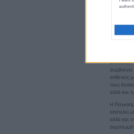
έλκη.
authenti
Οι ενημερω
Σκληρόδερ
με την ευγ
βιοτεχνολο
φαρμακευτι
Actelion έ
αποτελούν
συμβαίνει 
ασθενείς μ
τους δύσκ
αλλά και τ
Η Παγκόσμι
αποτελεί μ
αλλά και 
συμπτωμάτ