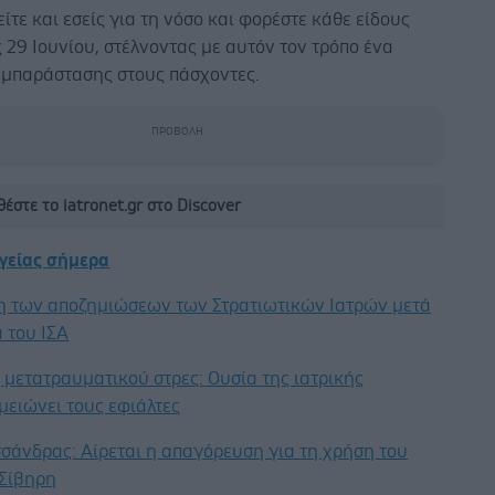
τε και εσείς για τη νόσο και φορέστε κάθε είδους
ς 29 Ιουνίου, στέλνοντας με αυτόν τον τρόπο ένα
μπαράστασης στους πάσχοντες.
έστε το iatronet.gr στο Discover
υγείας σήμερα
η των αποζημιώσεων των Στρατιωτικών Ιατρών μετά
 του ΙΣΑ
μετατραυματικού στρες: Ουσία της ιατρικής
μειώνει τους εφιάλτες
σάνδρας: Αίρεται η απαγόρευση για τη χρήση του
 Σίβηρη