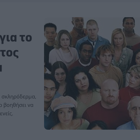
για το
έτος
α
ο σκληρόδερμα,
το βοηθήσει να
ενείς.