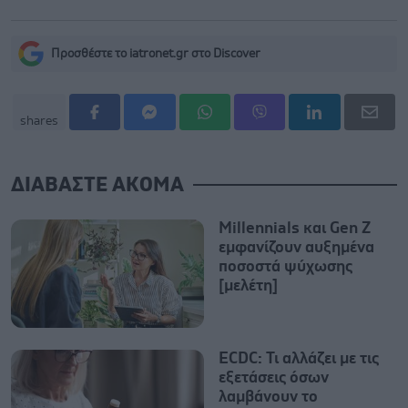
Προσθέστε το iatronet.gr στο Discover
shares
ΔΙΑΒΑΣΤΕ ΑΚΟΜΑ
Millennials και Gen Z
εμφανίζουν αυξημένα
ποσοστά ψύχωσης
[μελέτη]
ECDC: Τι αλλάζει με τις
εξετάσεις όσων
λαμβάνουν το