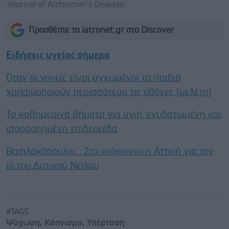
Journal of Alzheimer's Disease.
Προσθέστε το iatronet.gr στο Discover
Ειδήσεις υγείας σήμερα
Όταν οι γονείς είναι αγχωμένοι τα παιδιά
χρησιμοποιούν περισσότερο τις οθόνες [μελέτη]
Τα καθημερινά βήματα για υγιή, ενυδατωμένη και
ισορροπημένη επιδερμίδα
Βασιλακόπουλος : Στο «κόκκινο» η Αττική για τον
ιό του Δυτικού Νείλου
#TAGS
Ψύχωση
,
Κάπνισμα
,
Υπέρταση