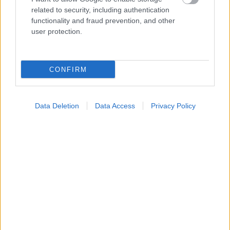
related to security, including authentication
functionality and fraud prevention, and other
Κήπος στο σπίτι και πάρκα στη γειτονιά μειώνουν τον
user protection.
κίνδυνο διαβήτη τύπου 2 [μελέτη]
CONFIRM
Data Deletion
Data Access
Privacy Policy
Βασιλακόπουλος : Στο «κόκκινο» η Αττική για τον ιό
του Δυτικού Νείλου