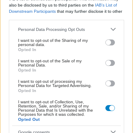
also be disclosed by us to third parties on the
IAB’s List of
Downstream Participants
that may further disclose it to other
third parties.
Please note that this website/app uses one or more Google
Personal Data Processing Opt Outs
services and may gather and store information including but
not limited to your visit or usage behaviour. You may click to
I want to opt-out of the Sharing of my
personal data.
grant or deny consent to Google and its third-party tags to
Opted In
use your data for below specified purposes in below Google
consent section.
I want to opt-out of the Sale of my
Personal Data.
Opted In
I want to opt-out of processing my
Personal Data for Targeted Advertising.
Opted In
I want to opt-out of Collection, Use,
Retention, Sale, and/or Sharing of my
Personal Data that Is Unrelated with the
Purposes for which it was collected.
Opted Out
ΜΠΕΙΤΕ ΣΤΗ ΣΥΖΗΤΗΣΗ
Google consents