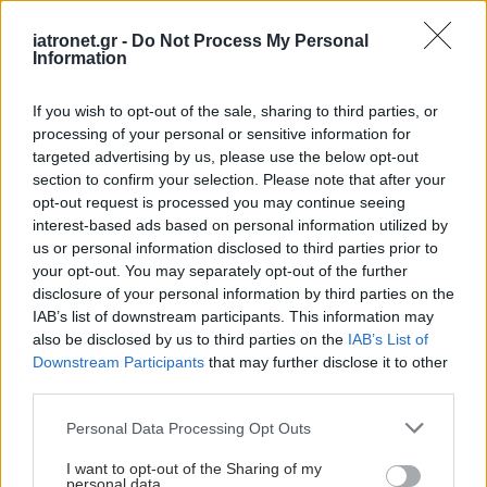
προσωπικού
iatronet.gr -
Do Not Process My Personal
Information
Δίαιτα vegan χαμηλών λιπαρών βοηθά στην
απώλεια βάρους χωρίς να μειώνεται η ποσότητα
If you wish to opt-out of the sale, sharing to third parties, or
του φαγητού [μελέτη]
processing of your personal or sensitive information for
targeted advertising by us, please use the below opt-out
Ο FDA ενέκρινε φάρμακο για τη ναρκοληψία
section to confirm your selection. Please note that after your
opt-out request is processed you may continue seeing
interest-based ads based on personal information utilized by
us or personal information disclosed to third parties prior to
your opt-out. You may separately opt-out of the further
#TAGS
disclosure of your personal information by third parties on the
Γαστροοισοφαγική παλινδρόμηση
IAB’s list of downstream participants. This information may
also be disclosed by us to third parties on the
IAB’s List of
Downstream Participants
that may further disclose it to other
Προσθέστε το iatronet.gr στο Discover
third parties.
Please note that this website/app uses one or more Google
Personal Data Processing Opt Outs
services and may gather and store information including but
shares
not limited to your visit or usage behaviour. You may click to
I want to opt-out of the Sharing of my
personal data.