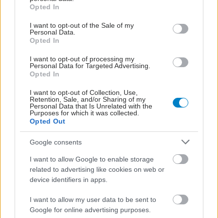
grant or deny consent to Google and its third-party tags to
Opted In
use your data for below specified purposes in below Google
ΔΙΑΒΑΣΤΕ ΑΚΟΜΑ
consent section.
I want to opt-out of the Sale of my
Personal Data.
Opted In
Γιατί η
γαστροοισοφαγική
I want to opt-out of processing my
παλινδρόμηση
Personal Data for Targeted Advertising.
Opted In
επιδεινώνεται το
καλοκαίρι;
I want to opt-out of Collection, Use,
Retention, Sale, and/or Sharing of my
Personal Data that Is Unrelated with the
Purposes for which it was collected.
Τα φάρμακα GLP-1
Opted Out
αυξάνουν τον κίνδυνο
γαστροοισοφαγικής
Google consents
παλινδρόμησης [μελέτη]
I want to allow Google to enable storage
related to advertising like cookies on web or
device identifiers in apps.
Ρομποτική χειρουργική
για διαφραγματοκήλη
I want to allow my user data to be sent to
και γαστροοισοφαγική
Google for online advertising purposes.
παλινδρόμηση