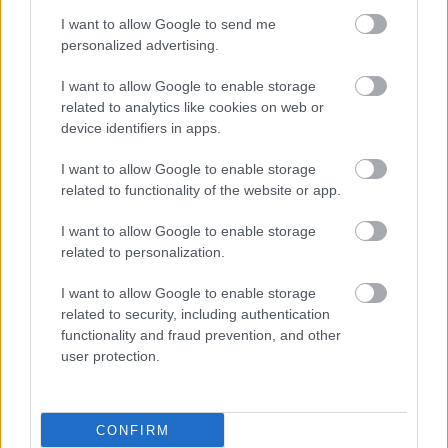
I want to allow Google to send me
personalized advertising.
Δύο στους πέντε
I want to allow Google to enable storage
Έλληνες ταλαιπωρούνται
related to analytics like cookies on web or
από γαστροοισοφαγική
device identifiers in apps.
παλινδρόμηση
I want to allow Google to enable storage
related to functionality of the website or app.
ΓΟΠ: Έρευνα συνδέει
I want to allow Google to enable storage
τους αναστολείς αντλίας
related to personalization.
πρωτονίων με
υψηλότερο κίνδυνο
I want to allow Google to enable storage
άνοιας
related to security, including authentication
functionality and fraud prevention, and other
user protection.
Γαστροοισοφαγική
παλινδρόμηση:
Κατευθυντήριες οδηγίες
αντιμετώπισης
CONFIRM