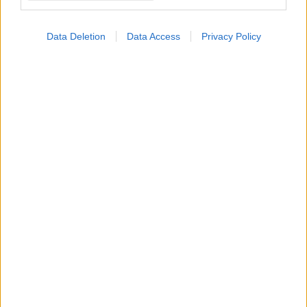
Ποια κίνηση πριν τον
ύπνο βοηθά στο
γλαύκωμα
Data Deletion
Data Access
Privacy Policy
Η τεχνητή νοημοσύνη
εντοπίζει το γλαύκωμα
καλύτερα από τους
ειδικούς [μελέτη]
Ποιότητα ύπνου σε
ασθενείς με γλαύκωμα
και καταρράκτη -
Ελληνική μελέτη
Γλαύκωμα: Συμπλήρωμα