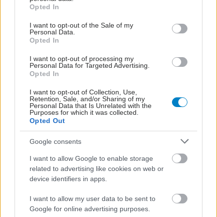
grant or deny consent to Google and its third-party tags to
Opted In
Ειδήσεις υγείας σήμερα
use your data for below specified purposes in below Google
consent section.
I want to opt-out of the Sale of my
Φρούτα, σακχαρώδης διαβήτης και καλοκαίρι
Personal Data.
Opted In
Σημάδια διπολικής διαταραχής
I want to opt-out of processing my
Personal Data for Targeted Advertising.
Αδ. Γεωργιάδης στη Ρόδο: ''Σε ενάμιση χρόνο, το
Opted In
νοσοκομείο θα είναι καινούργιο''- 'Αμεσα μέτρα
I want to opt-out of Collection, Use,
Retention, Sale, and/or Sharing of my
για την αντιμετώπιση των σοβαρών ελλείψεων
Personal Data that Is Unrelated with the
Purposes for which it was collected.
προσωπικού
Opted Out
Google consents
#TAGS
I want to allow Google to enable storage
Γλαύκωμα
related to advertising like cookies on web or
device identifiers in apps.
I want to allow my user data to be sent to
Προσθέστε το iatronet.gr στο Discover
Google for online advertising purposes.