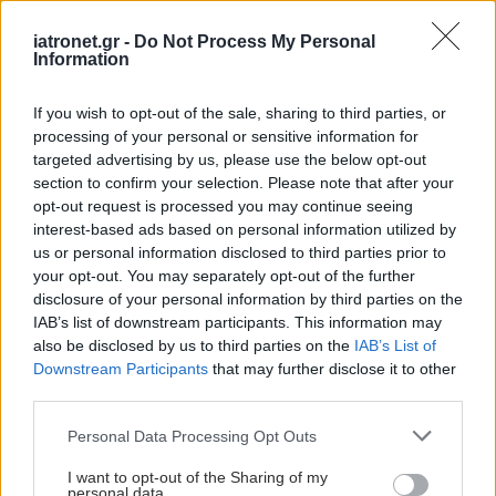
αποκαλούνται δευτεροπαθές γλαύκωμα.
iatronet.gr -
Do Not Process My Personal
Παραδείγματα διαταραχών που μπορεί να
Information
προκαλέσουν δευτεροπαθές παιδικό γλαύκωμα
είναι το σύνδρομο Axenfeld-Reiger, η ανιριδία, το
If you wish to opt-out of the sale, sharing to third parties, or
processing of your personal or sensitive information for
σύνδρομο Sturge-Weber, η νευροϊνωμάτωση, η
targeted advertising by us, please use the below opt-out
χρόνια λήψη στεροειδών φαρμάκων,
section to confirm your selection. Please note that after your
τραυματισμός ή προηγούμενη εγχείρηση στο μάτι
opt-out request is processed you may continue seeing
interest-based ads based on personal information utilized by
(π.χ. για αφαίρεση παιδικού καταρράκτη).
us or personal information disclosed to third parties prior to
your opt-out. You may separately opt-out of the further
Το γλαύκωμα της παιδικής ηλικίας είναι σχετικά
disclosure of your personal information by third parties on the
σπάνιο. Το πρωτοπαθές συγγενές και το
IAB’s list of downstream participants. This information may
πρωτοπαθές νηπιακό γλαύκωμα υπολογίζεται ότι
also be disclosed by us to third parties on the
IAB’s List of
Downstream Participants
that may further disclose it to other
προσβάλλουν ένα μωρό στις 10.000 γεννήσεις, με
third parties.
το 10% των κρουσμάτων να είναι κληρονομικά.
Please note that this website/app uses one or more Google
Personal Data Processing Opt Outs
services and may gather and store information including but
Προσθέστε το iatronet.gr στο Discover
not limited to your visit or usage behaviour. You may click to
I want to opt-out of the Sharing of my
personal data.