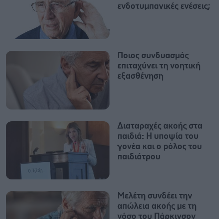
ενδοτυμπανικές ενέσεις;
Ποιος συνδυασμός
επιταχύνει τη νοητική
εξασθένηση
Διαταραχές ακοής στα
παιδιά: Η υποψία του
γονέα και ο ρόλος του
παιδιάτρου
Μελέτη συνδέει την
απώλεια ακοής με τη
νόσο του Πάρκινσον