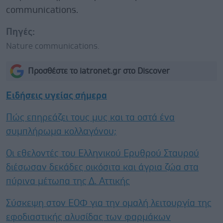
communications.
Πηγές:
Nature communications.
Προσθέστε το iatronet.gr στο Discover
Ειδήσεις υγείας σήμερα
Πώς επηρεάζει τους μυς και τα οστά ένα
συμπλήρωμα κολλαγόνου;
Οι εθελοντές του Ελληνικού Ερυθρού Σταυρού
διέσωσαν δεκάδες οικόσιτα και άγρια ζώα στα
πύρινα μέτωπα της Δ. Αττικής
Σύσκεψη στον ΕΟΦ για την ομαλή λειτουργία της
εφοδιαστικής αλυσίδας των φαρμάκων