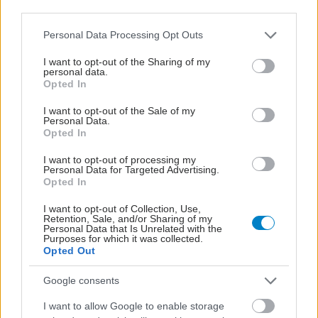
third parties.
Please note that this website/app uses one or more Google
Personal Data Processing Opt Outs
services and may gather and store information including but
not limited to your visit or usage behaviour. You may click to
I want to opt-out of the Sharing of my
personal data.
grant or deny consent to Google and its third-party tags to
Opted In
use your data for below specified purposes in below Google
consent section.
I want to opt-out of the Sale of my
Personal Data.
Opted In
I want to opt-out of processing my
Personal Data for Targeted Advertising.
Opted In
I want to opt-out of Collection, Use,
Retention, Sale, and/or Sharing of my
ΜΠΕΙΤΕ ΣΤΗ ΣΥΖΗΤΗΣΗ
Personal Data that Is Unrelated with the
Purposes for which it was collected.
Loading...
Opted Out
Google consents
I want to allow Google to enable storage
Προσθήκη Σχολίου