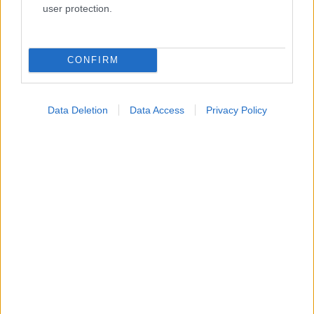
user protection.
CONFIRM
Data Deletion
Data Access
Privacy Policy
Πώς μπορώ να αντιμετωπίσω ένα ηλιακό έγκαυμα