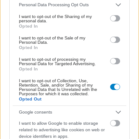
Please note that this website/app uses one or more Google
Personal Data Processing Opt Outs
services and may gather and store information including but
not limited to your visit or usage behaviour. You may click to
I want to opt-out of the Sharing of my
personal data.
grant or deny consent to Google and its third-party tags to
Opted In
use your data for below specified purposes in below Google
consent section.
I want to opt-out of the Sale of my
Personal Data.
Opted In
I want to opt-out of processing my
Personal Data for Targeted Advertising.
Opted In
I want to opt-out of Collection, Use,
Retention, Sale, and/or Sharing of my
Personal Data that Is Unrelated with the
Purposes for which it was collected.
Opted Out
Google consents
I want to allow Google to enable storage
related to advertising like cookies on web or
device identifiers in apps.