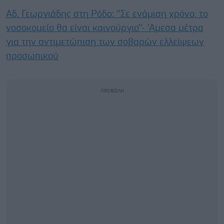
Αδ. Γεωργιάδης στη Ρόδο: ''Σε ενάμιση χρόνο, το
νοσοκομείο θα είναι καινούργιο''- 'Αμεσα μέτρα
για την αντιμετώπιση των σοβαρών ελλείψεων
προσωπικού