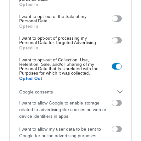
grant or deny consent to Google and its third-party tags to
Opted In
use your data for below specified purposes in below Google
18ο Συνέδριο Πρόληψης
consent section.
I want to opt-out of the Sale of my
Personal Data.
& Υγείας «Health for
Opted In
all» ανοιχτό για όλους
του ασθενείς!
I want to opt-out of processing my
Personal Data for Targeted Advertising.
Opted In
Οστεοαρθρίτιδα
I want to opt-out of Collection, Use,
Retention, Sale, and/or Sharing of my
γόνατος: Προστατεύουν
Personal Data that Is Unrelated with the
όλα τα είδη άσκησης;
Purposes for which it was collected.
Opted Out
Google consents
I want to allow Google to enable storage
Οστεοαρθρίτιδα και
related to advertising like cookies on web or
αρθροπλαστική ισχίου:
device identifiers in apps.
Επιτρέπεται η
κολύμβηση;
I want to allow my user data to be sent to
Google for online advertising purposes.