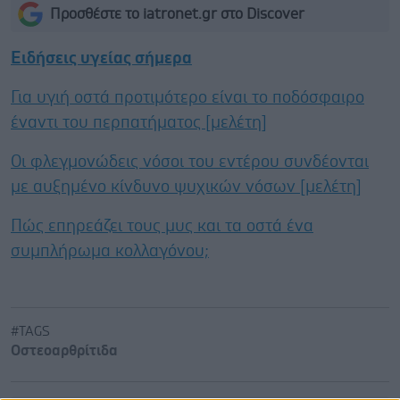
Προσθέστε το iatronet.gr στο Discover
Ειδήσεις υγείας σήμερα
Για υγιή οστά προτιμότερο είναι το ποδόσφαιρο
έναντι του περπατήματος [μελέτη]
Οι φλεγμονώδεις νόσοι του εντέρου συνδέονται
με αυξημένο κίνδυνο ψυχικών νόσων [μελέτη]
Πώς επηρεάζει τους μυς και τα οστά ένα
συμπλήρωμα κολλαγόνου;
#TAGS
Οστεοαρθρίτιδα