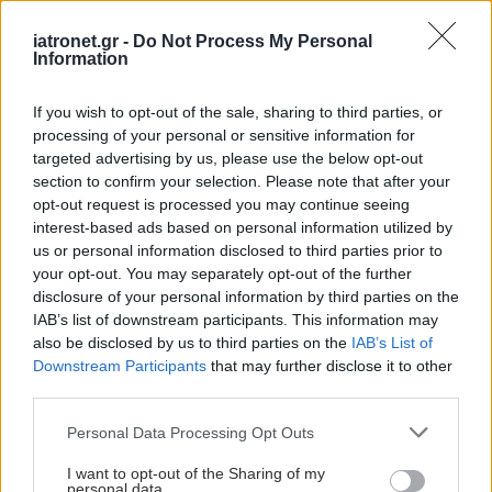
Προσθέστε το iatronet.gr στο Discover
iatronet.gr -
Do Not Process My Personal
Information
shares
If you wish to opt-out of the sale, sharing to third parties, or
processing of your personal or sensitive information for
targeted advertising by us, please use the below opt-out
ΔΙΑΒΑΣΤΕ ΑΚΟΜΑ
section to confirm your selection. Please note that after your
opt-out request is processed you may continue seeing
Οστεοαρθρίτιδα
interest-based ads based on personal information utilized by
γόνατος: Ο εμβολισμός
us or personal information disclosed to third parties prior to
αρτηριών μειώνει τον
your opt-out. You may separately opt-out of the further
πόνο έως και έναν χρόνο
disclosure of your personal information by third parties on the
IAB’s list of downstream participants. This information may
also be disclosed by us to third parties on the
IAB’s List of
Downstream Participants
that may further disclose it to other
Ταυτόχρονο ή
third parties.
μεμονωμένο
Please note that this website/app uses one or more Google
χειρουργείο για
Personal Data Processing Opt Outs
services and may gather and store information including but
οστεοαρθρίτιδα γόνατος
not limited to your visit or usage behaviour. You may click to
I want to opt-out of the Sharing of my
και ισχίου ;
personal data.