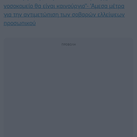
νοσοκομείο θα είναι καινούργιο''- 'Αμεσα μέτρα
για την αντιμετώπιση των σοβαρών ελλείψεων
προσωπικού