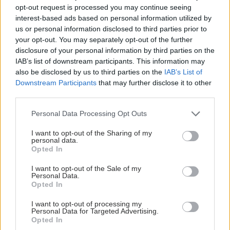
opt-out request is processed you may continue seeing
interest-based ads based on personal information utilized by
us or personal information disclosed to third parties prior to
Προσθήκη Σχολίου
your opt-out. You may separately opt-out of the further
disclosure of your personal information by third parties on the
IAB’s list of downstream participants. This information may
also be disclosed by us to third parties on the
IAB’s List of
Downstream Participants
that may further disclose it to other
third parties.
Please note that this website/app uses one or more Google
Personal Data Processing Opt Outs
services and may gather and store information including but
not limited to your visit or usage behaviour. You may click to
I want to opt-out of the Sharing of my
personal data.
grant or deny consent to Google and its third-party tags to
Opted In
use your data for below specified purposes in below Google
consent section.
I want to opt-out of the Sale of my
Personal Data.
Opted In
I want to opt-out of processing my
Personal Data for Targeted Advertising.
Opted In