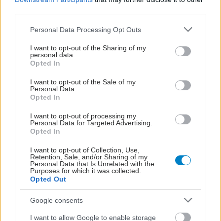
third parties.
Please note that this website/app uses one or more Google
Personal Data Processing Opt Outs
services and may gather and store information including but
not limited to your visit or usage behaviour. You may click to
I want to opt-out of the Sharing of my
personal data.
grant or deny consent to Google and its third-party tags to
Opted In
use your data for below specified purposes in below Google
consent section.
I want to opt-out of the Sale of my
Personal Data.
Opted In
I want to opt-out of processing my
Personal Data for Targeted Advertising.
Opted In
I want to opt-out of Collection, Use,
Retention, Sale, and/or Sharing of my
Personal Data that Is Unrelated with the
Purposes for which it was collected.
Opted Out
ΜΠΕΙΤΕ ΣΤΗ ΣΥΖΗΤΗΣΗ
Loading...
Google consents
I want to allow Google to enable storage