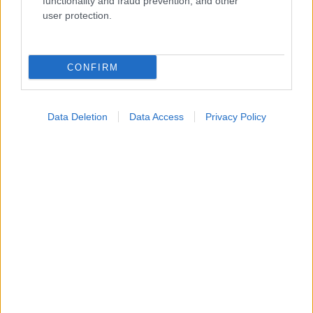
functionality and fraud prevention, and other
user protection.
CONFIRM
Data Deletion
Data Access
Privacy Policy
Σημάδια διπολικής διαταραχής