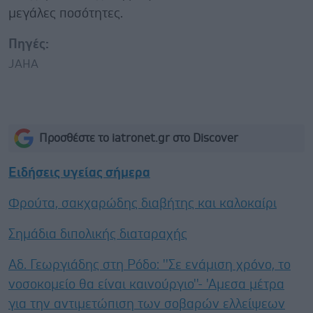
μεγάλες ποσότητες.
Πηγές:
JAHA
Προσθέστε το iatronet.gr στο Discover
Ειδήσεις υγείας σήμερα
Φρούτα, σακχαρώδης διαβήτης και καλοκαίρι
Σημάδια διπολικής διαταραχής
Αδ. Γεωργιάδης στη Ρόδο: ''Σε ενάμιση χρόνο, το
νοσοκομείο θα είναι καινούργιο''- 'Αμεσα μέτρα
για την αντιμετώπιση των σοβαρών ελλείψεων