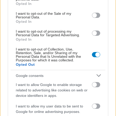
grant or deny consent to Google and its third-party tags to
Alzheimer: Τι
Opted In
use your data for below specified purposes in below Google
αποκαλύπτει νέα μελέτη
consent section.
I want to opt-out of the Sale of my
Personal Data.
Opted In
I want to opt-out of processing my
Ήπια γνωστική
Personal Data for Targeted Advertising.
εξασθένηση: Τι είναι και
Opted In
πώς τη διαχειριζόμαστε
I want to opt-out of Collection, Use,
Retention, Sale, and/or Sharing of my
Personal Data that Is Unrelated with the
Purposes for which it was collected.
Opted Out
Alzheimer: Διαθέσιμη
Google consents
και στην Ελλάδα η
πρώτη εξέταση αίματος
I want to allow Google to enable storage
που μπορεί να συμβάλει
related to advertising like cookies on web or
στον αποκλεισμό της
device identifiers in apps.
νόσου
I want to allow my user data to be sent to
Google for online advertising purposes.