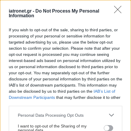
από μονοκλωνικό
αντίσωμα στο πρώιμο
iatronet.gr -
Do Not Process My Personal
Information
Αλτσχάιμερ
If you wish to opt-out of the sale, sharing to third parties, or
processing of your personal or sensitive information for
Εξέταση αίματος
targeted advertising by us, please use the below opt-out
προβλέπει τον κίνδυνο
section to confirm your selection. Please note that after your
Αλτσχάιμερ έως 10
opt-out request is processed you may continue seeing
χρόνια πριν την
interest-based ads based on personal information utilized by
εμφάνιση συμπτωμάτων
us or personal information disclosed to third parties prior to
[μελέτη]
your opt-out. You may separately opt-out of the further
disclosure of your personal information by third parties on the
Ο πιλότος ήρωας ''Σάλι''
IAB’s list of downstream participants. This information may
Σάλενμπεργκερ που
also be disclosed by us to third parties on the
IAB’s List of
προσθαλάσσωσε
Downstream Participants
that may further disclose it to other
αεροπλάνο στον ποταμό
third parties.
Χάντσον διαγνώστηκε
Please note that this website/app uses one or more Google
με Αλτσχάιμερ
Personal Data Processing Opt Outs
services and may gather and store information including but
not limited to your visit or usage behaviour. You may click to
I want to opt-out of the Sharing of my
Χαμηλή πίεση και
personal data.