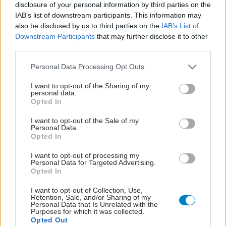
disclosure of your personal information by third parties on the
IAB’s list of downstream participants. This information may
also be disclosed by us to third parties on the
IAB’s List of
Downstream Participants
that may further disclose it to other
third parties.
Please note that this website/app uses one or more Google
Personal Data Processing Opt Outs
services and may gather and store information including but
not limited to your visit or usage behaviour. You may click to
I want to opt-out of the Sharing of my
personal data.
grant or deny consent to Google and its third-party tags to
Opted In
use your data for below specified purposes in below Google
consent section.
I want to opt-out of the Sale of my
Personal Data.
Opted In
I want to opt-out of processing my
Personal Data for Targeted Advertising.
Opted In
I want to opt-out of Collection, Use,
Retention, Sale, and/or Sharing of my
Personal Data that Is Unrelated with the
Purposes for which it was collected.
Opted Out