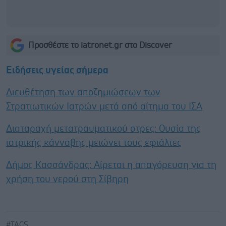
Προσθέστε το iatronet.gr στο Discover
Ειδήσεις υγείας σήμερα
Διευθέτηση των αποζημιώσεων των
Στρατιωτικών Ιατρών μετά από αίτημα του ΙΣΑ
Διαταραχή μετατραυματικού στρες: Ουσία της
ιατρικής κάνναβης μειώνει τους εφιάλτες
Δήμος Κασσάνδρας: Αίρεται η απαγόρευση για τη
χρήση του νερού στη Σίβηρη
#TAGS