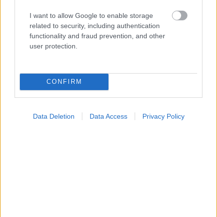
I want to allow Google to enable storage
related to security, including authentication
Οι αλλαγές στο σώμα που θεωρούνται φυσιολογικές
functionality and fraud prevention, and other
με το πέρασμα του χρόνου
user protection.
CONFIRM
Data Deletion
Data Access
Privacy Policy
Η αποφυγή 3 παραγόντων κινδύνου στη μέση ηλικία
προσθέτει 13 χρόνια χωρίς άνοια [μελέτη]