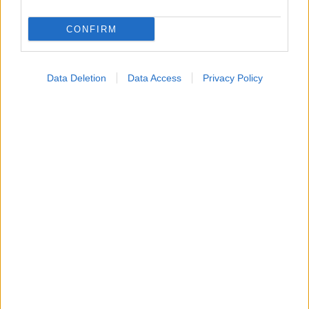
CONFIRM
Data Deletion
Data Access
Privacy Policy
Νέο φάρμακο για την παχυσαρκία: Σημαντική
απώλεια βάρους με μία ένεση Mazdutide την
εβδομάδα