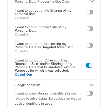
Please note that this website/app uses one or more Google
Personal Data Processing Opt Outs
services and may gather and store information including but
not limited to your visit or usage behaviour. You may click to
I want to opt-out of the Sharing of my
personal data.
grant or deny consent to Google and its third-party tags to
Opted In
use your data for below specified purposes in below Google
consent section.
I want to opt-out of the Sale of my
Personal Data.
Opted In
I want to opt-out of processing my
Personal Data for Targeted Advertising.
Opted In
I want to opt-out of Collection, Use,
Retention, Sale, and/or Sharing of my
Personal Data that Is Unrelated with the
ΜΠΕΙΤΕ ΣΤΗ ΣΥΖΗΤΗΣΗ
Purposes for which it was collected.
Opted Out
Loading...
Google consents
I want to allow Google to enable storage
Προσθήκη Σχολίου
related to advertising like cookies on web or
device identifiers in apps.