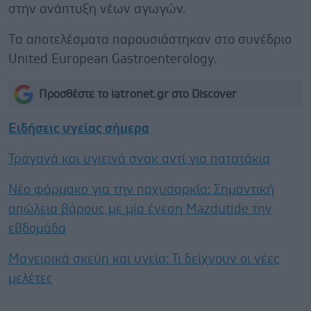
στην ανάπτυξη νέων αγωγών.
Tα αποτελέσματα παρουσιάστηκαν στο συνέδριο
United European Gastroenterology.
Προσθέστε το iatronet.gr στο Discover
Ειδήσεις υγείας σήμερα
Τραγανά και υγιεινά σνακ αντί για πατατάκια
Νέο φάρμακο για την παχυσαρκία: Σημαντική
απώλεια βάρους με μία ένεση Mazdutide την
εβδομάδα
Μαγειρικά σκεύη και υγεία: Τι δείχνουν οι νέες
μελέτες