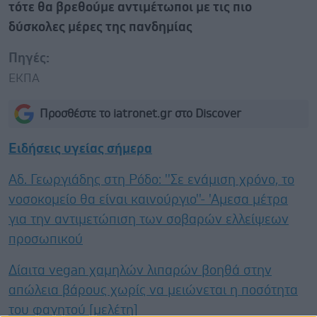
τότε θα βρεθούμε αντιμέτωποι με τις πιο
δύσκολες μέρες της πανδημίας
Πηγές:
ΕΚΠΑ
Προσθέστε το iatronet.gr στο Discover
Ειδήσεις υγείας σήμερα
Αδ. Γεωργιάδης στη Ρόδο: ''Σε ενάμιση χρόνο, το
νοσοκομείο θα είναι καινούργιο''- 'Αμεσα μέτρα
για την αντιμετώπιση των σοβαρών ελλείψεων
προσωπικού
Δίαιτα vegan χαμηλών λιπαρών βοηθά στην
απώλεια βάρους χωρίς να μειώνεται η ποσότητα
του φαγητού [μελέτη]