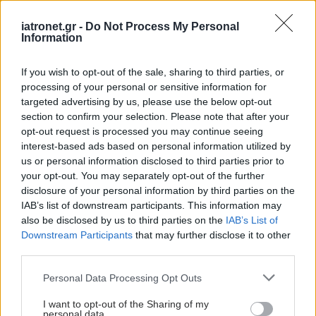
Ο FDA ενέκρινε φάρμακο για τη ναρκοληψία
iatronet.gr -
Do Not Process My Personal
Information
If you wish to opt-out of the sale, sharing to third parties, or
processing of your personal or sensitive information for
#TAGS
targeted advertising by us, please use the below opt-out
Κορωνοϊός (COVID-19)
section to confirm your selection. Please note that after your
opt-out request is processed you may continue seeing
interest-based ads based on personal information utilized by
Προσθέστε το iatronet.gr στο Discover
us or personal information disclosed to third parties prior to
your opt-out. You may separately opt-out of the further
disclosure of your personal information by third parties on the
IAB’s list of downstream participants. This information may
shares
also be disclosed by us to third parties on the
IAB’s List of
Downstream Participants
that may further disclose it to other
third parties.
ΔΙΑΒΑΣΤΕ ΑΚΟΜΑ
Please note that this website/app uses one or more Google
Personal Data Processing Opt Outs
ΕΟΔΥ: CoViD, γρίπη και
services and may gather and store information including but
RSV παραμένουν σε
not limited to your visit or usage behaviour. You may click to
I want to opt-out of the Sharing of my
personal data.