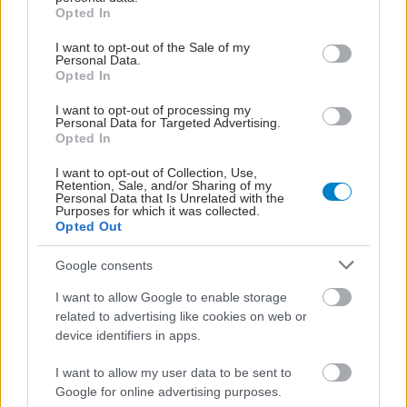
χαμηλά επίπεδα
grant or deny consent to Google and its third-party tags to
Opted In
use your data for below specified purposes in below Google
consent section.
I want to opt-out of the Sale of my
Personal Data.
Opted In
Φάουτσι: Θα μπορούσε
I want to opt-out of processing my
να αντιμετωπίσει
Personal Data for Targeted Advertising.
ποινικές κατηγορίες
Opted In
λόγω άρνησης να
απαντήσει για την CoViD;
I want to opt-out of Collection, Use,
Retention, Sale, and/or Sharing of my
Personal Data that Is Unrelated with the
Purposes for which it was collected.
Τα αντισυλληπτικά δεν
Opted Out
μειώνουν την
αποτελεσματικότητα
Google consents
των εμβολίων κατά της
I want to allow Google to enable storage
CοViD
related to advertising like cookies on web or
device identifiers in apps.
Εκπαιδευτικό
I want to allow my user data to be sent to
πρόγραμμα του Π.Ο.Υ
Google for online advertising purposes.
για τη Long Covid, με