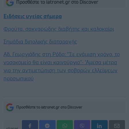
Προσθέστε το iatronet.gr στο Discover
Ειδήσεις υγείας σήμερα
Φρούτα, σακχαρώδης διαβήτης και καλοκαίρι
Σημάδια διπολικής διαταραχής
Αδ. Γεωργιάδης στη Ρόδο: ''Σε ενάμιση χρόνο, το
νοσοκομείο θα είναι καινούργιο''- 'Αμεσα μέτρα
για την αντιμετώπιση των σοβαρών ελλείψεων
προσωπικού
Προσθέστε το iatronet.gr στο Discover
shares