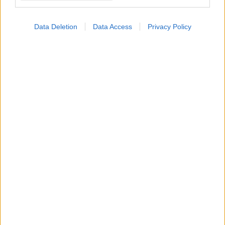
Προσθήκη Σχολίου
Data Deletion
Data Access
Privacy Policy
ΣΗΜΕΡΑ ΣΤΟ IATRONET.GR
Φρούτα, σακχαρώδης διαβήτης και καλοκαίρι