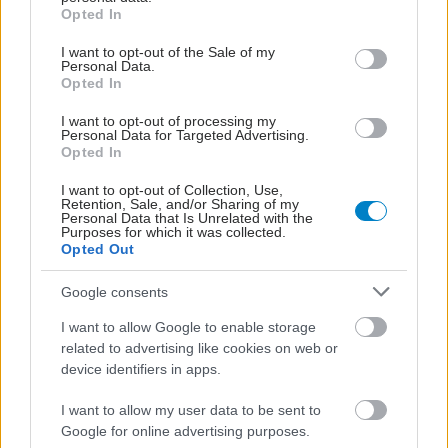
grant or deny consent to Google and its third-party tags to
Opted In
use your data for below specified purposes in below Google
consent section.
I want to opt-out of the Sale of my
Προσθέστε το iatronet.gr στο Discover
Personal Data.
Opted In
I want to opt-out of processing my
Personal Data for Targeted Advertising.
shares
Opted In
I want to opt-out of Collection, Use,
Retention, Sale, and/or Sharing of my
ΔΙΑΒΑΣΤΕ ΑΚΟΜΑ
Personal Data that Is Unrelated with the
Purposes for which it was collected.
Opted Out
Ψείρες: Όσα πρέπει να
γνωρίζετε
Google consents
I want to allow Google to enable storage
related to advertising like cookies on web or
device identifiers in apps.
Ανθεκτικές ψείρες
I want to allow my user data to be sent to
εξαπλώνονται σε
Google for online advertising purposes.
μικρούς και μεγάλους