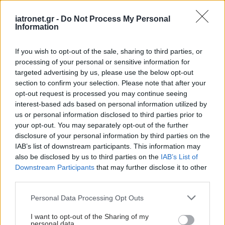
ΤΙΜΗ)
iatronet.gr -
Do Not Process My Personal
Information
Προσθέστε το iatronet.gr στο Discover
If you wish to opt-out of the sale, sharing to third parties, or
Ειδήσεις υγείας σήμερα
processing of your personal or sensitive information for
targeted advertising by us, please use the below opt-out
Τραγανά και υγιεινά σνακ αντί για πατατάκια
section to confirm your selection. Please note that after your
opt-out request is processed you may continue seeing
Νέο φάρμακο για την παχυσαρκία: Σημαντική
interest-based ads based on personal information utilized by
απώλεια βάρους με μία ένεση Mazdutide την
us or personal information disclosed to third parties prior to
your opt-out. You may separately opt-out of the further
εβδομάδα
disclosure of your personal information by third parties on the
IAB’s list of downstream participants. This information may
Μαγειρικά σκεύη και υγεία: Τι δείχνουν οι νέες
also be disclosed by us to third parties on the
IAB’s List of
μελέτες
Downstream Participants
that may further disclose it to other
third parties.
Please note that this website/app uses one or more Google
Personal Data Processing Opt Outs
services and may gather and store information including but
#TAGS
not limited to your visit or usage behaviour. You may click to
I want to opt-out of the Sharing of my
Ψείρες
personal data.