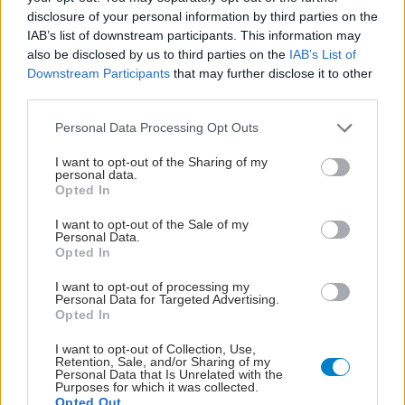
disclosure of your personal information by third parties on the
IAB’s list of downstream participants. This information may
also be disclosed by us to third parties on the
IAB’s List of
Downstream Participants
that may further disclose it to other
third parties.
Please note that this website/app uses one or more Google
Personal Data Processing Opt Outs
services and may gather and store information including but
not limited to your visit or usage behaviour. You may click to
I want to opt-out of the Sharing of my
personal data.
grant or deny consent to Google and its third-party tags to
Opted In
use your data for below specified purposes in below Google
ΣΗΜΕΡΑ ΣΤΟ IATRONET.GR
consent section.
I want to opt-out of the Sale of my
Personal Data.
Opted In
I want to opt-out of processing my
Personal Data for Targeted Advertising.
Opted In
I want to opt-out of Collection, Use,
Retention, Sale, and/or Sharing of my
Personal Data that Is Unrelated with the
Purposes for which it was collected.
Opted Out