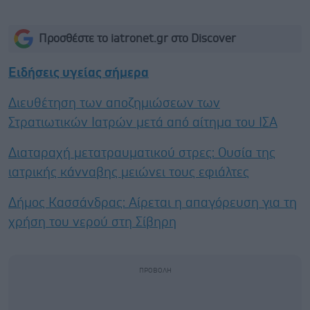
Προσθέστε το iatronet.gr στο Discover
Ειδήσεις υγείας σήμερα
Διευθέτηση των αποζημιώσεων των
Στρατιωτικών Ιατρών μετά από αίτημα του ΙΣΑ
Διαταραχή μετατραυματικού στρες: Ουσία της
ιατρικής κάνναβης μειώνει τους εφιάλτες
Δήμος Κασσάνδρας: Αίρεται η απαγόρευση για τη
χρήση του νερού στη Σίβηρη