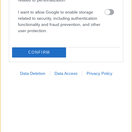
προσθέτει 13 χρόνια χωρίς άνοια [μελέτη]
I want to allow Google to enable storage
related to security, including authentication
functionality and fraud prevention, and other
user protection.
CONFIRM
Data Deletion
Data Access
Privacy Policy
Για υγιή οστά προτιμότερο είναι το ποδόσφαιρο
έναντι του περπατήματος [μελέτη]