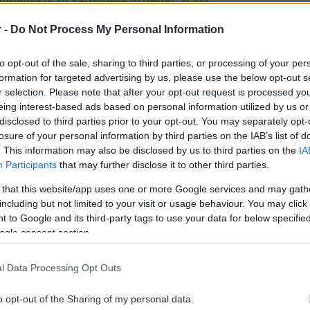
αμβάνετε το Yasminelle σταθερά, χωρίς
εις και περίπου την ίδια ώρα κάθε ημέρα, η
r -
Do Not Process My Personal Information
ηπτική του δράση είναι ιδιαίτερα υψηλή και η
τα εγκυμοσύνης είναι εξαιρετικά μικρή.
to opt-out of the sale, sharing to third parties, or processing of your per
formation for targeted advertising by us, please use the below opt-out s
 (φλουοξετίνη) δεν επηρεάζει την
r selection. Please note that after your opt-out request is processed y
ματικότητα του αντισυλληπτικού χαπιού, επομένως
eing interest-based ads based on personal information utilized by us or
disclosed to third parties prior to your opt-out. You may separately opt-
εται να υπάρχει λόγος ανησυχίας λόγω της
losure of your personal information by third parties on the IAB’s list of
γησής τους.
. This information may also be disclosed by us to third parties on the
IA
Participants
that may further disclose it to other third parties.
τα στοιχεία που περιγράφετε, δεν προκύπτει κάποια
 that this website/app uses one or more Google services and may gath
 ένδειξη για λήψη χαπιού επόμενης ημέρας.
including but not limited to your visit or usage behaviour. You may click 
η εκτίμηση κάθε περιστατικού πρέπει να γίνεται
 to Google and its third-party tags to use your data for below specifi
ευμένα από τον θεράποντα γυναικολόγο σας, ο
ogle consent section.
νωρίζει το πλήρες ιστορικό σας.
l Data Processing Opt Outs
πιθυμείτε νέα εγκυμοσύνη στο άμεσο μέλλον, θα ήταν
να συζητήσετε με τον γυναικολόγο σας όλες τις
o opt-out of the Sharing of my personal data.