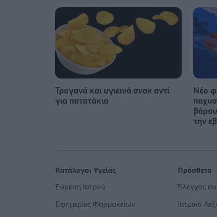
Τραγανά και υγιεινά σνακ αντί
Νέο φ
για πατατάκια
παχυσ
βάρου
την ε
Κατάλογοι Υγείας
Πρόσθετα
Εύρεση Ιατρού
Έλεγχος σ
Εφημερίες Φαρμακείων
Ιατρικό Λεξ