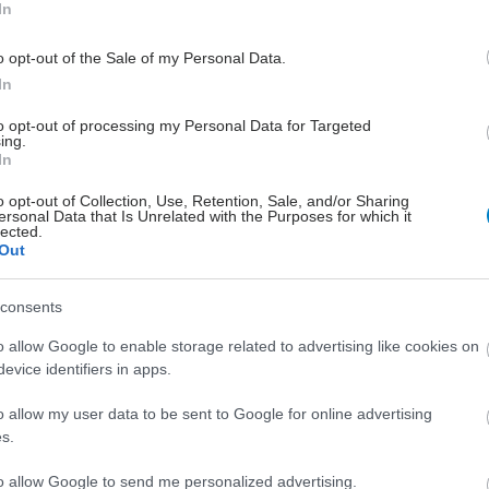
ες μεθόδους αντισύλληψης, ώστε να επιλέξετε
In
ου σας προσφέρει τη μεγαλύτερη ασφάλεια και
o opt-out of the Sale of my Personal Data.
In
ηση,
to opt-out of processing my Personal Data for Targeted
ας Παναγιωτίδης
ing.
In
ας – Γυναικολόγος
o opt-out of Collection, Use, Retention, Sale, and/or Sharing
ersonal Data that Is Unrelated with the Purposes for which it
lected.
Out
hares
consents
o allow Google to enable storage related to advertising like cookies on
evice identifiers in apps.
o allow my user data to be sent to Google for online advertising
s.
to allow Google to send me personalized advertising.