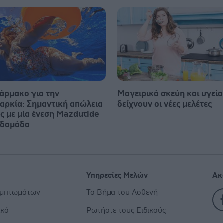
άρμακο για την
Μαγειρικά σκεύη και υγεία:
αρκία: Σημαντική απώλεια
δείχνουν οι νέες μελέτες
ς με μία ένεση Mazdutide
βδομάδα
Υπηρεσίες Μελών
Ακ
υμπτωμάτων
Το Βήμα του Ασθενή
ικό
Ρωτήστε τους Ειδικούς