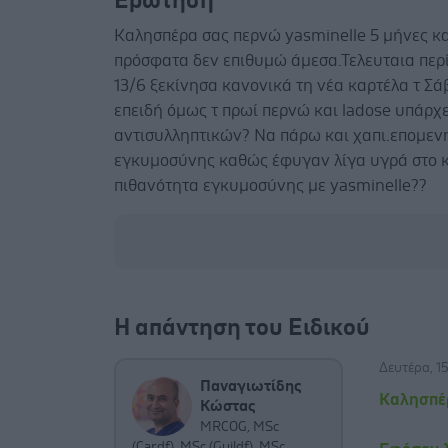
Ερώτηση
Καλησπέρα σας περνώ yasminelle 5 μήνες και
πρόσφατα δεν επιθυμώ άμεσα.Τελευταια περίο
13/6 ξεκίνησα κανονικά τη νέα καρτέλα τ Σάβ
επειδή όμως τ πρωί περνώ και ladose υπάρχ
αντισυλληπτικών? Να πάρω και χαπι.επομεν
εγκυμοσύνης καθώς έφυγαν λίγα υγρά στο κ
πιθανότητα εγκυμοσύνης με yasminelle??
Η απάντηση του Ειδικού
Δευτέρα, 15
Παναγιωτίδης
Καλησπέ
Κώστας
MRCOG, MSc
(Cardf), MSc (Guildf), MSc