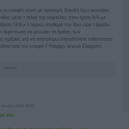
 οι επαφές είναι με προσοχή .Επειδή έχω γεννήσει
δος μετά τ τέλος της καρτέλας ήταν τρίτη 9/6 με
βατο 13/6 κ τ περνώ σταθερά την ίδια ώρα τ βράδυ ..
ει περίπτωση να μειώσει τη δράση των
ης ημέρας για να αποτρέψω οποιαδήποτε πιθανότητα
όλπο από την επαφή ? Υπάρχει γενικά Eλαχιστη
 Ιουνίου 2026, 16:52
ρα σας.