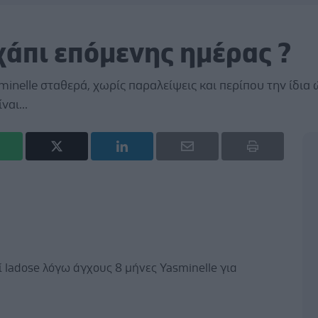
χάπι επόμενης ημέρας ?
nelle σταθερά, χωρίς παραλείψεις και περίπου την ίδια
αι...
 ladose λόγω άγχους 8 μήνες Yasminelle για