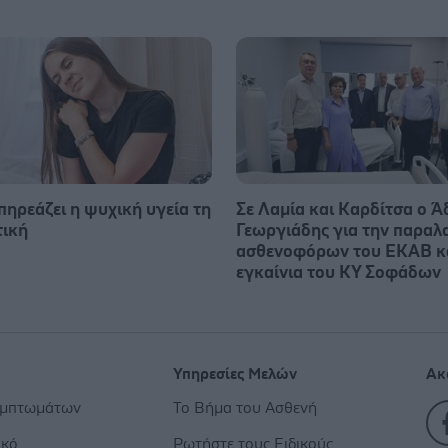
πηρεάζει η ψυχική υγεία τη
Σε Λαμία και Καρδίτσα ο Ά
ική
Γεωργιάδης για την παραλ
ασθενοφόρων του ΕΚΑΒ κα
εγκαίνια του ΚΥ Σοφάδων
Υπηρεσίες Μελών
Ακ
υμπτωμάτων
Το Βήμα του Ασθενή
ικό
Ρωτήστε τους Ειδικούς