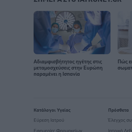
Αδιαμφισβήτητος ηγέτης στις
Πώς ε
μεταμοσχεύσεις στην Ευρώπη
σωματ
παραμένει η Ισπανία
Κατάλογοι Υγείας
Πρόσθετα
Εύρεση Ιατρού
Έλεγχος σ
Εφημερίες Φαρμακείων
Ιατρικό Λεξ