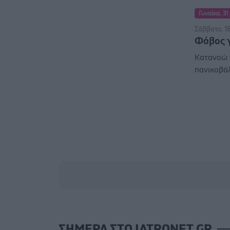
Γυναίκα, 31
Σάββατο, 1
Φόβος 
Κατανοώ 
πανικοβάλ
ΣΗΜΕΡΑ ΣΤΟ IATRONET.GR