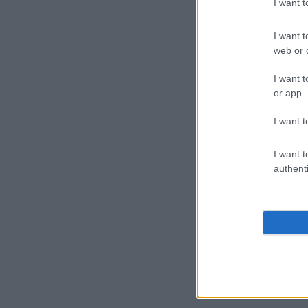
αυξημέ
I want 
Το ερώτη
I want t
γενετικών
web or d
I want t
Γυναίκα, 29
or app.
Δευτέρα, 11
I want t
Πόνος σ
Από την π
I want t
στην περιο
authenti
Γυναίκα, 40
Τετάρτη, 06
Πήρα έν
Καλησπέρα
δεν αποτε