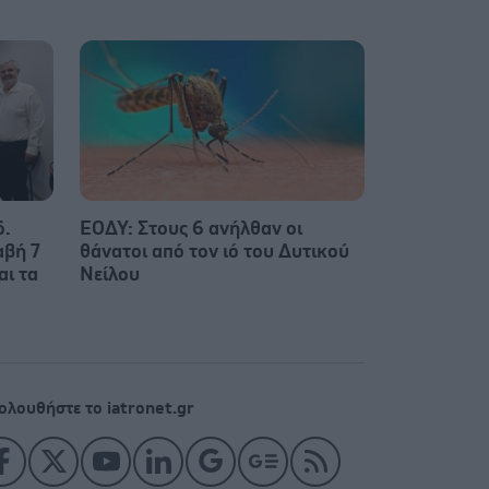
δ.
ΕΟΔΥ: Στους 6 ανήλθαν οι
αβή 7
θάνατοι από τον ιό του Δυτικού
ι τα
Νείλου
ολουθήστε το iatronet.gr