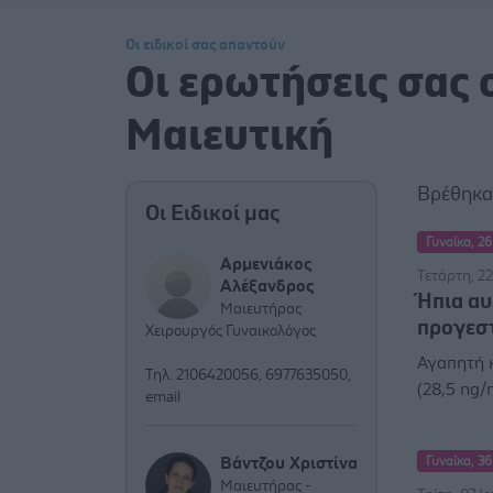
Οι ειδικοί σας απαντούν
Οι ερωτήσεις σας 
Μαιευτική
Βρέθηκ
Οι Ειδικοί μας
Γυναίκα, 26
Αρμενιάκος
Τετάρτη, 22
Αλέξανδρος
Ήπια αυ
Μαιευτήρας
προγεσ
Χειρουργός Γυναικολόγος
Αγαπητή κ
Τηλ. 2106420056, 6977635050,
(28,5 ng/m
email
Βάντζου Χριστίνα
Γυναίκα, 36
Μαιευτήρας -