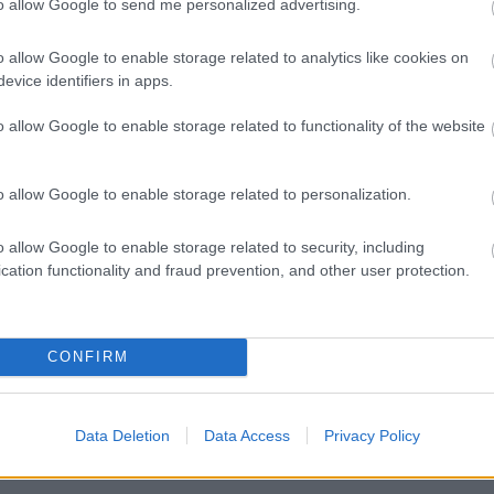
νη εμβρυϊκή αιμοσφαιρίνη?
to allow Google to send me personalized advertising.
μά σας αφορά κυρίως την ερμηνεία αιματολογικών και
o allow Google to enable storage related to analytics like cookies on
 εξετάσεων και επομένως ο πλέον ...
evice identifiers in apps.
o allow Google to enable storage related to functionality of the website
 χρονών, 82 κιλά, 168 ύψος
 Μαΐου 2026, 12:03
o allow Google to enable storage related to personalization.
την κλειτορίδα
εριγραφή σας πρόκειται για χρόνιο εντοπισμένο πόνο
o allow Google to enable storage related to security, including
χή της κλειτορίδας, που επιμέν...
cation functionality and fraud prevention, and other user protection.
 χρονών, 64 κιλά, 155 ύψος
CONFIRM
 Μαΐου 2026, 15:47
α mesulid ενώ δεν ξέρω αν είμαι έγκυος
 σας. Η λήψη ενός μόνο δισκίου Mesulid (νιμεσουλίδη)
Data Deletion
Data Access
Privacy Policy
λεί συνήθως λόγο ανησυχίας...