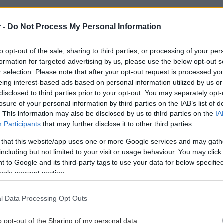
r -
Do Not Process My Personal Information
to opt-out of the sale, sharing to third parties, or processing of your per
 χρονών, 80 κιλά, 156 ύψος
formation for targeted advertising by us, please use the below opt-out s
r selection. Please note that after your opt-out request is processed y
 Ιουνίου 2026, 16:52
eing interest-based ads based on personal information utilized by us or
να πάρω κ χάπι επόμενης ημέρας ?
disclosed to third parties prior to your opt-out. You may separately opt-
α σας. Εφόσον λαμβάνετε το Yasminelle σταθερά, χωρίς
losure of your personal information by third parties on the IAB’s list of
. This information may also be disclosed by us to third parties on the
IA
ις και περίπου την ίδια ώρα...
Participants
that may further disclose it to other third parties.
 that this website/app uses one or more Google services and may gath
 χρονών, 48 κιλά, 160 ύψος
including but not limited to your visit or usage behaviour. You may click 
 to Google and its third-party tags to use your data for below specifi
ουνίου 2026, 15:14
ogle consent section.
α σας. Κατανοώ την ανησυχία σας, όμως θα ήθελα να
l Data Processing Opt Outs
ένα ιδιαίτερα σημαντικό στοιχε...
o opt-out of the Sharing of my personal data.