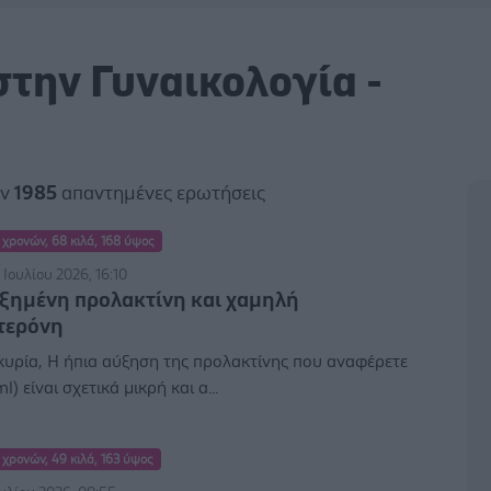
στην Γυναικολογία -
αν
1985
απαντημένες ερωτήσεις
 χρονών, 68 κιλά, 168 ύψος
 Ιουλίου 2026, 16:10
ξημένη προλακτίνη και χαμηλή
τερόνη
υρία, Η ήπια αύξηση της προλακτίνης που αναφέρετε
l) είναι σχετικά μικρή και α...
 χρονών, 49 κιλά, 163 ύψος