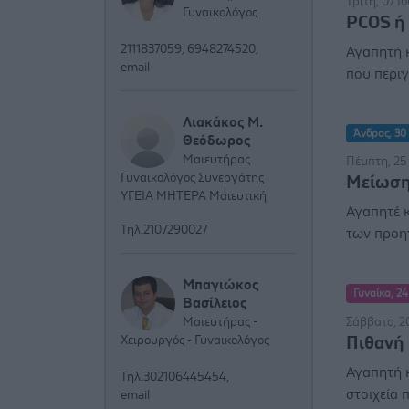
Τρίτη, 07 Ι
Γυναικολόγος
PCOS ή 
2111837059, 6948274520,
Αγαπητή κ
email
που περιγ
Λιακάκος Μ.
Άνδρας, 30 
Θεόδωρος
Μαιευτήρας
Πέμπτη, 25 
Γυναικολόγος Συνεργάτης
Μείωση
ΥΓΕΙΑ ΜΗΤΕΡΑ Μαιευτική
Αγαπητέ κ
Τηλ.2107290027
των προη
Μπαγιώκος
Γυναίκα, 24
Βασίλειος
Σάββατο, 20
Μαιευτήρας -
Πιθανή
Χειρουργός - Γυναικολόγος
Αγαπητή κ
Τηλ.302106445454,
στοιχεία 
email