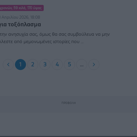
 χρονών, 59 κιλά, 170 ύψος
8 Απριλίου 2026, 18:08
για τοξόπλασμα
την ανησυχία σας, όμως θα σας συμβούλευα να μην
λεστε από μεμονωμένες ιστορίες που ...
1
2
3
4
5
...