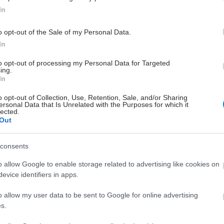
In
 χρονών, 55 κιλά, 160 ύψος
Ιουνίου 2026, 13:07
o opt-out of the Sale of my Personal Data.
In
 σας. Με βάση τα στοιχεία που αναφέρετε, η πιθανότητα
to opt-out of processing my Personal Data for Targeted
ης είναι εξαιρετικά μικρή...
ing.
In
o opt-out of Collection, Use, Retention, Sale, and/or Sharing
 χρονών, 77 κιλά, 169 ύψος
ersonal Data that Is Unrelated with the Purposes for which it
lected.
 Ιουνίου 2026, 17:16
Out
τική αποξεση
 σας. Από τα στοιχεία που αναφέρετε προκύπτει ότι το
consents
τεστ Παπανικολάου έδειξε A...
o allow Google to enable storage related to advertising like cookies on
evice identifiers in apps.
 χρονών, 80 κιλά, 174 ύψος
o allow my user data to be sent to Google for online advertising
 Μαΐου 2026, 21:05
s.
χόμενη κύηση θα υπάρξει πρόβλημα από την