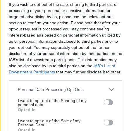
ΜΠΕΙΤΕ ΣΤΗ ΣΥΖΗΤΗΣΗ
If you wish to opt-out of the sale, sharing to third parties, or
processing of your personal or sensitive information for
targeted advertising by us, please use the below opt-out
section to confirm your selection. Please note that after your
Loading...
opt-out request is processed you may continue seeing
interest-based ads based on personal information utilized by
Προσθήκη Σχολίου
us or personal information disclosed to third parties prior to
your opt-out. You may separately opt-out of the further
disclosure of your personal information by third parties on the
IAB’s list of downstream participants. This information may
also be disclosed by us to third parties on the
IAB’s List of
Downstream Participants
that may further disclose it to other
third parties.
Please note that this website/app uses one or more Google
Personal Data Processing Opt Outs
services and may gather and store information including but
not limited to your visit or usage behaviour. You may click to
I want to opt-out of the Sharing of my
personal data.
grant or deny consent to Google and its third-party tags to
Opted In
use your data for below specified purposes in below Google
consent section.
I want to opt-out of the Sale of my
Personal Data.
Opted In