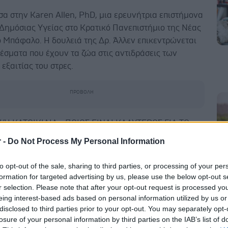
α στην Karen Allen, PhD, μια ερευνήτρια επιστήμονα
 Δημόσιας Υγείας στο Κρατικό Πανεπιστήμιο της Νέας
 Μπάφαλο. Η δουλειά της Δρ. Άλλεν επικεντρώνεται
έσματα που έχουν τα ζώα στις αντιδράσεις των
ξαιτίας του στρες.
Ή ΚΑΤΟΙΚΙΔΙΑ - ΠΟΙΟΣ ΕΙΝΑΙ ΚΑΛΥΤΕΡΟΣ ΓΙΑ ΤΟ
r -
Do Not Process My Personal Information
ν έχει κάνει διάφορες μελέτες που αφορούν
ντα ερωτήματα όπως:
to opt-out of the sale, sharing to third parties, or processing of your per
αλύτερο - να είναι παρόν ο καλύτερος φίλος σας ή το
formation for targeted advertising by us, please use the below opt-out s
 σας σε καταστάσεις που σας δημιουργούν άγχος;
r selection. Please note that after your opt-out request is processed y
eing interest-based ads based on personal information utilized by us or
αλύτερο - να είναι παρόν ο/η σύζυγός σας ή το
disclosed to third parties prior to your opt-out. You may separately opt-
 σας σε καταστάσεις που σας δημιουργούν άγχος;
losure of your personal information by third parties on the IAB’s list of
ζουν τα ζώα την πίεση του αίματος (μια συνήθης