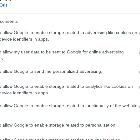
Out
τός του ότι οι συμμετέχοντες έκαναν αριθμητικές
ό μνήμης, τους ζητήθηκε να κρατήσουν τα χέρια τους
ρύο νερό και να το αντέξουν με σκοπό να ελέγξουν
consents
άσεις τόσο της «ενεργητικής επιτυχούς
o allow Google to enable storage related to advertising like cookies on
σης» όσο και της «παθητικής επιτυχούς
evice identifiers in apps.
ισης».
o allow my user data to be sent to Google for online advertising
ια φορά, και στις δοκιμές τόσο της ενεργητικής όσο
s.
θητικής επιτυχούς αντιμετώπισης, οι συμμετέχουσες
to allow Google to send me personalized advertising.
ημαντικές αντιδράσεις στρες παρουσία ενός άλλου
σχέση με ελάχιστες αυξήσεις στην πίεσή τους στην
o allow Google to enable storage related to analytics like cookies on
ου ζώου τους.
evice identifiers in apps.
o allow Google to enable storage related to functionality of the website
έσματα οδήγησαν την Δρ. Άλλεν στο συμπέρασμα ότι
o allow Google to enable storage related to personalization.
φανώς αποτελούν μια προτιμητέα πηγή κοινωνικής
ης.
o allow Google to enable storage related to security, including