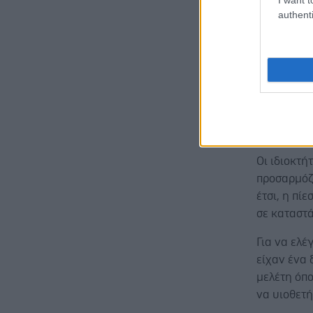
authenti
Ένα ενδια
και οι σύζ
αντιστάθμι
ΠΡΟΤΙΜΗΣ
Μια ισχύου
ότι τα ζώα
συμμετέχο
Οι ιδιοκτή
προσαρμόζ
έτσι, η πί
σε καταστά
Για να ελέ
είχαν ένα 
μελέτη όπο
να υιοθετή