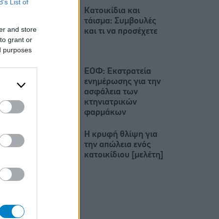
B’s List of
Κατοικίδια και
τάισμα: Συμβουλές
er and store
και τι να προσέχετε
to grant or
ed purposes
ΕΟΦ: Εκστρατεία
ενημέρωσης για την
ασφάλεια των
κτηνιατρικών
φαρμάκων
Η κρυφή θλίψη για
την απώλεια ενός
κατοικίδιου [μελέτη]