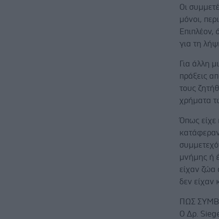
Οι συμμετέ
μόνοι, περ
Επιπλέον, 
για τη λή
Για άλλη μ
πράξεις απ
τους ζητήθ
χρήματα τω
Όπως είχε
κατάφεραν
συμμετεχόν
μνήμης ή 
είχαν ζώα 
δεν είχαν 
ΠΩΣ ΣΥΜΒ
Ο Δρ. Sieg