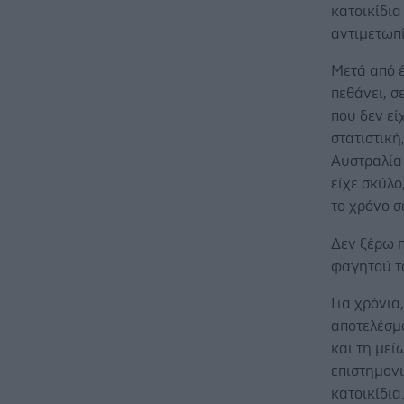
κατοικίδι
αντιμετωπί
Μετά από 
πεθάνει, 
που δεν εί
στατιστική
Αυστραλία
είχε σκύλο
το χρόνο σ
Δεν ξέρω π
φαγητού τ
Για χρόνια
αποτελέσμ
και τη μεί
επιστημονι
κατοικίδια