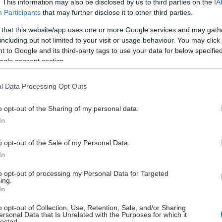
. This information may also be disclosed by us to third parties on the
IA
της αντίδρασης στο στρες) στους ανθρώπους που ήδη
Participants
that may further disclose it to other third parties.
φάρμακα για να χαμηλώσουν την υπέρτασή τους;
 that this website/app uses one or more Google services and may gath
α νεοαποκτηθέντα ζώα να επηρεάσουν το στρες;
including but not limited to your visit or usage behaviour. You may click 
 to Google and its third-party tags to use your data for below specifi
έτη, η Δρ. Άλλεν εξέτασε γυναίκες που έκαναν
ogle consent section.
 προβλήματα από μνήμης μόνες τους... μετά, έχοντας
ρή τους φίλη παρούσα … και τέλος, έχοντας τα
l Data Processing Opt Outs
ς παρόντα. Το ενδιαφέρον ήταν, ότι με τις φίλες τους
οι γυναίκες βίωναν μεγάλες αυξήσεις στην πίεσή
o opt-out of the Sharing of my personal data.
ύγκριση με όταν δούλευαν μόνες τους).
In
αν τα σκυλιά τους ήταν παρόντα, ασήμαντες αυξήσεις
o opt-out of the Sale of my Personal Data.
υ - παρουσιάζονταν στην πίεσή τους.
In
είμενο της μελέτης πρότεινε να συγκρίνουμε την
to opt-out of processing my Personal Data for Targeted
ς παρουσίας του σκύλου της με την επιρροή που θα
ing.
ουσία του συζύγου της», θυμάται η Δρ.
In
ή και οι συνεργάτες της γέλασαν με την ιδέα στην
o opt-out of Collection, Use, Retention, Sale, and/or Sharing
ersonal Data that Is Unrelated with the Purposes for which it
 μετά, αποφάσισαν να το δοκιμάσουν. Σε αυτή τη
lected.