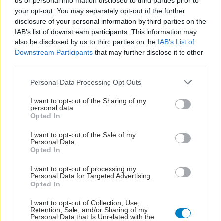
us or personal information disclosed to third parties prior to
your opt-out. You may separately opt-out of the further
disclosure of your personal information by third parties on the
IAB’s list of downstream participants. This information may
also be disclosed by us to third parties on the
IAB’s List of
Downstream Participants
that may further disclose it to other
third parties.
Please note that this website/app uses one or more Google
Personal Data Processing Opt Outs
services and may gather and store information including but
not limited to your visit or usage behaviour. You may click to
I want to opt-out of the Sharing of my
personal data.
grant or deny consent to Google and its third-party tags to
Opted In
use your data for below specified purposes in below Google
consent section.
I want to opt-out of the Sale of my
Personal Data.
Opted In
I want to opt-out of processing my
Personal Data for Targeted Advertising.
Opted In
ΣΗΜΕΡΑ ΣΤΟ IATRONET.GR
I want to opt-out of Collection, Use,
Retention, Sale, and/or Sharing of my
Personal Data that Is Unrelated with the