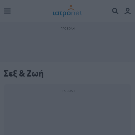
Σεξ & Ζωή