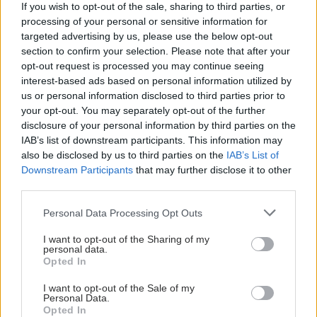
If you wish to opt-out of the sale, sharing to third parties, or
processing of your personal or sensitive information for
targeted advertising by us, please use the below opt-out
section to confirm your selection. Please note that after your
opt-out request is processed you may continue seeing
interest-based ads based on personal information utilized by
us or personal information disclosed to third parties prior to
Παρασκευή, 05 Νοεμβρίου 2021, 12:45
your opt-out. You may separately opt-out of the further
Έγκριση θεραπείας στην Ευρώπη για τον
disclosure of your personal information by third parties on the
γαστρικό καρκίνο
IAB’s list of downstream participants. This information may
also be disclosed by us to third parties on the
IAB’s List of
Η απόφαση της Ευρωπαϊκής Επιτροπής, αναφέρει η Bristol
Downstream Participants
that may further disclose it to other
Myers Squibb, βασίζεται σε αποτελέσματα από τη μελέτη
third parties.
Φάσης 3 CheckMate -649.
Please note that this website/app uses one or more Google
Personal Data Processing Opt Outs
services and may gather and store information including but
not limited to your visit or usage behaviour. You may click to
I want to opt-out of the Sharing of my
personal data.
grant or deny consent to Google and its third-party tags to
Opted In
use your data for below specified purposes in below Google
consent section.
I want to opt-out of the Sale of my
Personal Data.
Opted In