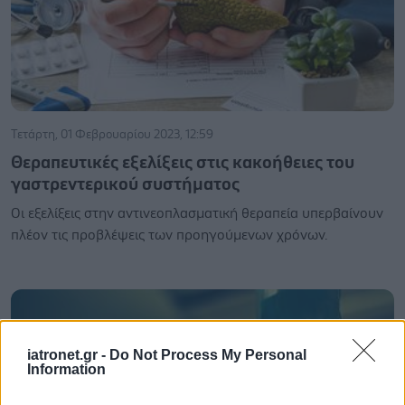
Τετάρτη, 01 Φεβρουαρίου 2023, 12:59
Θεραπευτικές εξελίξεις στις κακοήθειες του
γαστρεντερικού συστήματος
Οι εξελίξεις στην αντινεοπλασματική θεραπεία υπερβαίνουν
πλέον τις προβλέψεις των προηγούμενων χρόνων.
iatronet.gr -
Do Not Process My Personal
Information