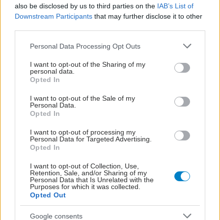
also be disclosed by us to third parties on the
IAB’s List of
Downstream Participants
that may further disclose it to other
third parties.
Please note that this website/app uses one or more Google
Personal Data Processing Opt Outs
services and may gather and store information including but
not limited to your visit or usage behaviour. You may click to
I want to opt-out of the Sharing of my
personal data.
grant or deny consent to Google and its third-party tags to
Opted In
use your data for below specified purposes in below Google
consent section.
I want to opt-out of the Sale of my
Personal Data.
Opted In
ΣΗΜΕΡΑ ΣΤΟ IATRONET.GR
I want to opt-out of processing my
Personal Data for Targeted Advertising.
Opted In
I want to opt-out of Collection, Use,
Retention, Sale, and/or Sharing of my
Personal Data that Is Unrelated with the
Purposes for which it was collected.
Opted Out
Google consents