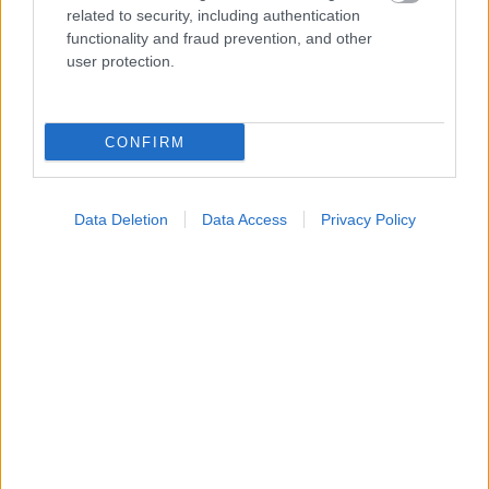
την αντιμετώπιση των σοβαρών ελλείψεων
related to security, including authentication
προσωπικού
functionality and fraud prevention, and other
user protection.
CONFIRM
Data Deletion
Data Access
Privacy Policy
Δίαιτα vegan χαμηλών λιπαρών βοηθά στην απώλεια
βάρους χωρίς να μειώνεται η ποσότητα του φαγητού
[μελέτη]