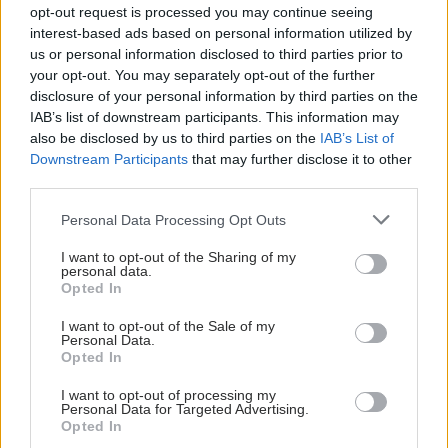
opt-out request is processed you may continue seeing
interest-based ads based on personal information utilized by
us or personal information disclosed to third parties prior to
your opt-out. You may separately opt-out of the further
Δευτέρα, 09 Μαΐου 2022, 13:02
disclosure of your personal information by third parties on the
IAB’s list of downstream participants. This information may
Αύξηση κερδών για τη Sobi το α' τρίμηνο
also be disclosed by us to third parties on the
IAB’s List of
H Sobi δημοσίευσε την έκθεση πρώτου τριμήνου του 2022.
Downstream Participants
that may further disclose it to other
third parties.
Please note that this website/app uses one or more Google
Personal Data Processing Opt Outs
services and may gather and store information including but
not limited to your visit or usage behaviour. You may click to
I want to opt-out of the Sharing of my
personal data.
grant or deny consent to Google and its third-party tags to
Opted In
use your data for below specified purposes in below Google
consent section.
I want to opt-out of the Sale of my
Personal Data.
Opted In
I want to opt-out of processing my
Personal Data for Targeted Advertising.
Opted In