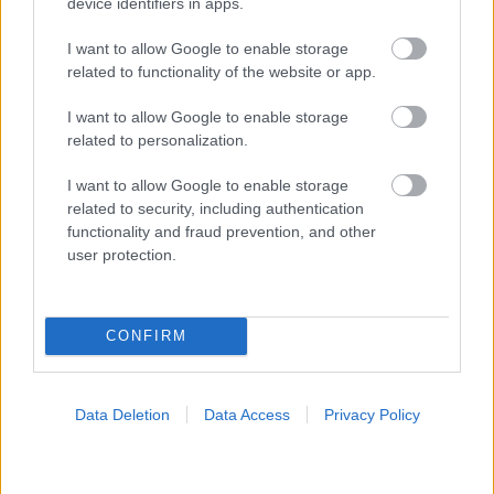
device identifiers in apps.
I want to allow Google to enable storage
Φρούτα, σακχαρώδης διαβήτης και καλοκαίρι
related to functionality of the website or app.
I want to allow Google to enable storage
related to personalization.
I want to allow Google to enable storage
related to security, including authentication
functionality and fraud prevention, and other
user protection.
CONFIRM
Data Deletion
Data Access
Privacy Policy
Σημάδια διπολικής διαταραχής