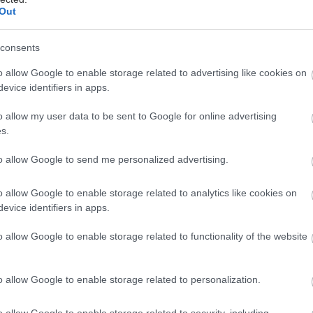
Out
ατάμε εδώ και αναμένουμε με ανυπομονησία την
η των υπολοίπων δεσμεύσεων του Υπουργείου» δήλωσε
ος Δ.Σ. Πανελλήνιου Συλλόγου Ασθενών με Ψωρίαση και
consents
 Αρθρίτιδα «Επιδέρμια», Τίνα Κουκοπούλου.
o allow Google to enable storage related to advertising like cookies on
evice identifiers in apps.
ζεται ότι την εν λόγω Απόφαση χαιρετίζει με
ηση και η Ελληνική Δερματολογική Αφροδισιολογική
o allow my user data to be sent to Google for online advertising
(ΕΔΑΕ), η οποία συμμετείχε στο «Forum Ανταλλαγής
s.
για την Ψωρίαση και την Ψωριασική Αρθρίτιδα» δια του
to allow Google to send me personalized advertising.
, Καθηγητή δερματολογίας - αφροδισιολογίας, Δημήτρη
ου και του ταμία, Καθηγητή δερματολογίας -
o allow Google to enable storage related to analytics like cookies on
λογίας, Δημήτρη Ιωαννίδη.
evice identifiers in apps.
o allow Google to enable storage related to functionality of the website
o allow Google to enable storage related to personalization.
o allow Google to enable storage related to security, including