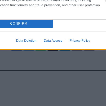
ading...
cation functionality and fraud prevention, and other user protection.
θήκη Σχολίου
CONFIRM
Data Deletion
Data Access
Privacy Policy
hares