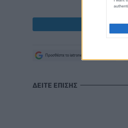
Lo
authenti
Προσ
Προσθέστε το iatronet.gr στο Discover
s
ΔΕΙΤΕ ΕΠΙΣΗΣ