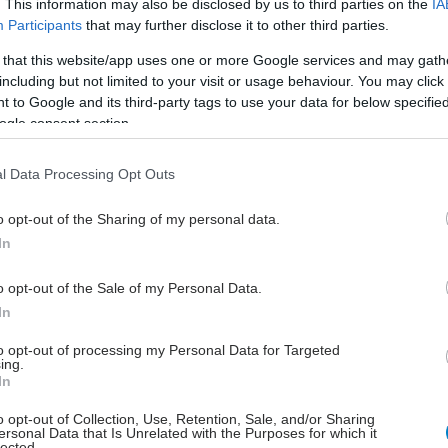
. This information may also be disclosed by us to third parties on the
IA
ική ημερίδα με τίτλο «Forum Ανταλλαγής Απόψεων για
Participants
that may further disclose it to other third parties.
αση και την Ψωριασική Αρθρίτιδα», που διοργάνωσε ο
στις 29 Νοεμβρίου 2017, με τη συμμετοχή σημαντικών
 that this website/app uses one or more Google services and may gath
including but not limited to your visit or usage behaviour. You may click 
ν Φορέων Υγείας και της πολιτικής ηγεσίας, κατά την
 to Google and its third-party tags to use your data for below specifi
 παραπάνω αιτήματα βρήκαν θετική ανταπόκριση, ενώ
ogle consent section.
ηκε η δέσμευση του Υπουργείου Υγείας τόσο για τη
ου ποσοστού συμμετοχής των ασθενών από 25επί τοις
l Data Processing Opt Outs
10επί τοις εκατό, όσο και για την εφαρμογή των
ικών πρωτοκόλλων και των μητρώων ασθενών.
o opt-out of the Sharing of my personal data.
In
ζουμε θερμά την απόφαση των Υπουργών ως σημαντική
την προσπάθεια του συλλόγου μας για προάσπιση των
o opt-out of the Sale of my Personal Data.
των των ατόμων με ψωρίαση, η οποία ανοίγει τον δρόμο
In
ελτίωση της πρόσβασης των περίπου 200.000 ασθενών
αίτητες γι’ αυτούς θεραπείες και δημιουργεί θετικές
to opt-out of processing my Personal Data for Targeted
ing.
ές για την καλύτερη κάλυψη των πολύπλευρων αναγκών
In
πόφαση αυτή αποδεικνύει ότι τα άτομα με ψωρίαση στη
έχουν δυνατή φωνή και με ειλικρινή και παραγωγικό
o opt-out of Collection, Use, Retention, Sale, and/or Sharing
ersonal Data that Is Unrelated with the Purposes for which it
ε την Πολιτεία μπορούν να πετύχουν πολλά. Ασφαλώς,
lected.