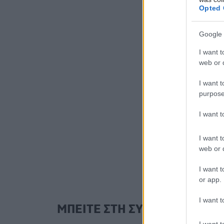
Opted 
δεν σταμ
εκπλήρωσ
η Πρόεδρ
Google 
Ψωριασική
I want t
web or d
Υπογραμμί
ικανοποί
I want t
Εταιρεία 
purpose
Απόψεων 
I want 
Προέδρου
Ρηγόπουλ
I want t
αφροδισιο
web or d
I want t
or app.
I want t
ΜΠΕΙΤΕ ΣΤΗ ΣΥΖΗΤΗΣΗ
I want t