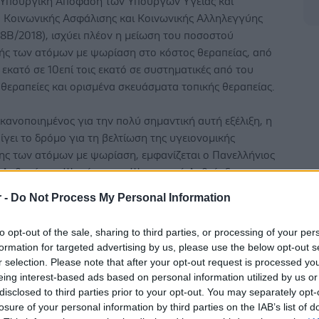
 Υπουργική Απόφαση των Υπουργών Υγείας και
, Κοινωνικής Ασφάλισης και Κοινωνικής Αλληλεγγύης
8Β/2018), ισχύει πλέον η μείωση του ποσοστού
ής των ατόμων με ψωρίαση στο κόστος θεραπείας, από
ς εκατό σε 10επί τοις εκατό σε συστηματικές από του
θεραπείες και ορισμένα σκευάσματα τοπικής θεραπείας.
 ικανοποιημένος για την πολύ σημαντική αυτή εξέλιξη, η
ίγει το δρόμο για τη βελτίωση της υγειονομικής
ης των ατόμων με ψωρίαση, εμφανίζεται ο Πανελλήνιος
 Ασθενών με Ψωρίαση και Ψωριασική Αρθρίτιδα
α», ο οποίος πρωταγωνίστησε στο σχετικό διάλογο με την
r -
Do Not Process My Personal Information
to opt-out of the sale, sharing to third parties, or processing of your per
ένα, είχε προηγηθεί σχετική αλληλογραφία του
formation for targeted advertising by us, please use the below opt-out s
με τον Υπουργό Υγείας, στην οποία διατυπώνονταν τα
r selection. Please note that after your opt-out request is processed y
του Συλλόγου για τη μείωση της οικονομικής
eing interest-based ads based on personal information utilized by us or
disclosed to third parties prior to your opt-out. You may separately opt-
ης των ασθενών, καθώς και για την ένταξη της ψωρίασης
losure of your personal information by third parties on the IAB’s list of
ηγορία των δυσίατων νοσημάτων. Ακολούθησε η