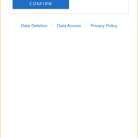
CONFIRM
ΣΗΜΕΡΑ ΣΤΟ IATRONET.GR
Data Deletion
Data Access
Privacy Policy
Για υγιή οστά προτιμότερο είναι το ποδόσφαιρο
έναντι του περπατήματος [μελέτη]