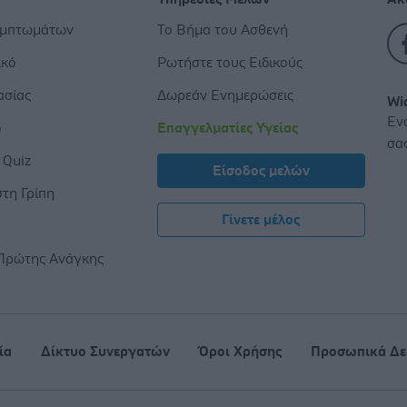
υμπτωμάτων
Το Βήμα του Ασθενή
ικό
Ρωτήστε τους Ειδικούς
ασίας
Δωρεάν Ενημερώσεις
Wi
Εν
ο
Επαγγελματίες Υγείας
σα
 Quiz
Είσοδος μελών
τη Γρίπη
Γίνετε μέλος
ς
Πρώτης Ανάγκης
ία
Δίκτυο Συνεργατών
Όροι Χρήσης
Προσωπικά Δε