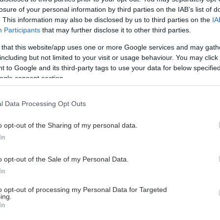
, πως υπάρχουν αυτές και αυτές οι παρενέργειες..” και
losure of your personal information by third parties on the IAB’s list of
α. Επόμενο είναι ο γιατρός να απορεί πως ο ασθενής
. This information may also be disclosed by us to third parties on the
IA
Participants
that may further disclose it to other third parties.
θηκε γιατί κάθε περίπτωση δεν είναι ίδια. Πολύ κακός
, θα έλεγα, πως είναι τελικά το διαδίκτυο. Αντικαθιστά
 that this website/app uses one or more Google services and may gath
ρία και τις γνώσεις του γιατρού. Το δε πιο τραγικό απ΄όλα
including but not limited to your visit or usage behaviour. You may click 
 κάποιοι ασθενείς έχουν έτοιμη την απάντηση όταν τους
 to Google and its third-party tags to use your data for below specifi
ι φαρμακευτική θεραπεία. Που φτάσαμε....
ogle consent section.
l Data Processing Opt Outs
o opt-out of the Sharing of my personal data.
In
o opt-out of the Sale of my Personal Data.
In
Loading...
to opt-out of processing my Personal Data for Targeted
ing.
θήκη Σχολίου
In