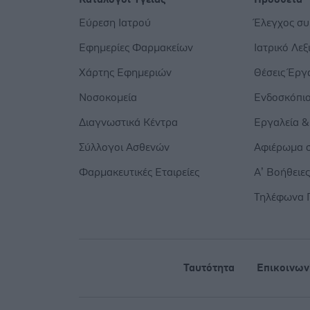
Εύρεση Ιατρού
Έλεγχος σ
Εφημερίες Φαρμακείων
Ιατρικό Λεξ
Χάρτης Εφημεριών
Θέσεις Έργ
Νοσοκομεία
Ενδοσκόπι
Διαγνωστικά Κέντρα
Εργαλεία &
Σύλλογοι Ασθενών
Αφιέρωμα σ
Φαρμακευτικές Εταιρείες
Α’ Βοήθειε
Τηλέφωνα 
Ταυτότητα
Επικοινων