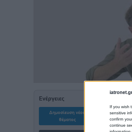
iatronet.g
Ολοένα κα
Ενέργειες
internet 
If you wish 
του γιατρ
Δημοσίευση νέου
sensitive in
επισκέπτε
confirm you
θέματος
διαδίκτυο
continue se
κάνει την
information 