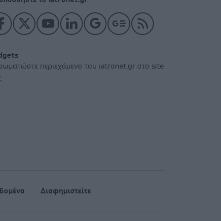
dgets
σωματώστε περιεχόμενο του iatronet.gr στο site
ς
δομένα
Διαφημιστείτε