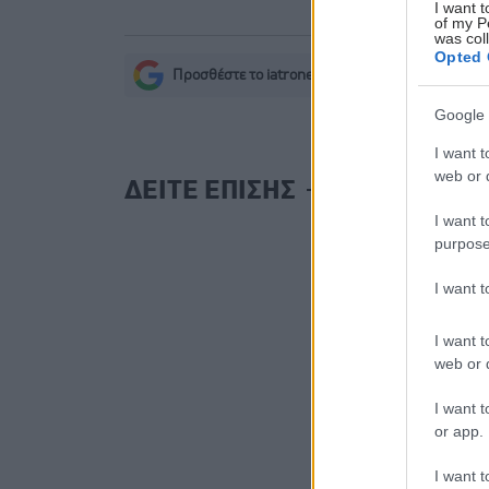
I want t
of my P
was col
Opted 
Προσθέστε το iatronet.gr στο Discover
s
Google 
I want t
web or d
ΔΕΙΤΕ ΕΠΙΣΗΣ
I want t
purpose
I want 
I want t
web or d
I want t
or app.
I want t