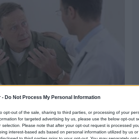
r -
Do Not Process My Personal Information
ι περισσότεροι ασθενείς και όχι μόνο προτιμούν το
για να βρουν τι έχουν ή για να τεσεκάρουν την διάγνωση
to opt-out of the sale, sharing to third parties, or processing of your per
ού. Παρουσιάζεται έτσι το παράδοξο φαινόμενο να
formation for targeted advertising by us, please use the below opt-out s
ται κανείς τον γιατρό και να έχει ήδη ενημερωθεί από το
r selection. Please note that after your opt-out request is processed y
 για τα συμπτώματα που παρουσιάζει. Όταν ο γιατρός
eing interest-based ads based on personal information utilized by us or
 διάγνωση, εκείνος του απαντά πως ”το διάβασε στο
disclosed to third parties prior to your opt-out. You may separately opt-