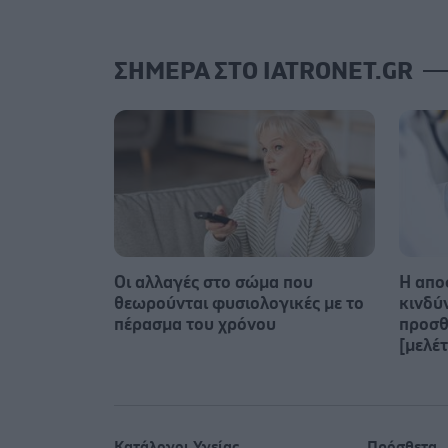
ΣΗΜΕΡΑ ΣΤΟ IATRONET.GR
Οι αλλαγές στο σώμα που
Η απο
θεωρούνται φυσιολογικές με το
κινδύ
πέρασμα του χρόνου
προσθ
[μελέτ
Κατάλογοι Υγείας
Πρόσθετα