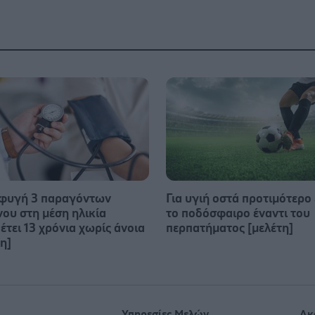
φυγή 3 παραγόντων
Για υγιή οστά προτιμότερο 
νου στη μέση ηλικία
το ποδόσφαιρο έναντι του
έτει 13 χρόνια χωρίς άνοια
περπατήματος [μελέτη]
η]
Υπηρεσίες Μελών
Ακ