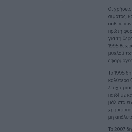
Οι χρήσει
αίματος, 
ασθενειών
πρώτη φορά
για τη θερ
1995 θεωρ
μυελού των
εφαρμογές
Το 1995 δη
καλύτερα 
λευχαιμίας
παιδί με κ
μάλιστα εί
χρησιμοπο
μη απόλυτ
Το 2007 δ