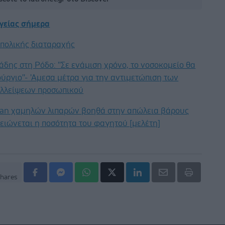
υγείας σήμερα
ιπολικής διαταραχής
άδης στη Ρόδο: ''Σε ενάμιση χρόνο, το νοσοκομείο θα
ούργιο''- 'Αμεσα μέτρα για την αντιμετώπιση των
λλείψεων προσωπικού
gan χαμηλών λιπαρών βοηθά στην απώλεια βάρους
ειώνεται η ποσότητα του φαγητού [μελέτη]
hares