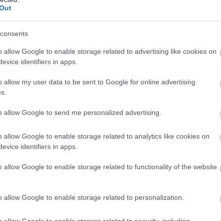
 όπως και η λευχαιμία εκδηλώνονται μετά από μία
Out
λλάξεων στα κύτταρα, η οποία τελικά καταλήγει σε
εση. Για την εκδήλωση της λευχαιμίας απαιτούνται
consents
ίς μεταλλάξεις. Η πρώτη μετάλλαξη για την
o allow Google to enable storage related to advertising like cookies on
ης λευχαιμίας οδηγεί στη δημιουργία και στην
evice identifiers in apps.
α στο αίμα των προλευχαιμικών κλώνων.
o allow my user data to be sent to Google for online advertising
s.
to allow Google to send me personalized advertising.
 η μετάλλαξη συμβεί πριν τη γέννηση τότε και στο
ομφάλιου λώρου θα κυκλοφορούν προλευχαιμικοί
o allow Google to enable storage related to analytics like cookies on
evice identifiers in apps.
ό τις 100 περιπτώσεις παιδιών με προλευχαιμικούς
λικά μόνο ένα παιδί θα προχωρήσει στη δεύτερη
o allow Google to enable storage related to functionality of the website
και θα αναπτύξει τη λευχαιμία.
αιμικοί κλώνοι στα υπόλοιπα παιδιά σιγά-σιγά
o allow Google to enable storage related to personalization.
ονται από το αμυντικό τους σύστημα και τελικά
ται από την κυκλοφορία του αίματος. Εξ άλλου είναι
o allow Google to enable storage related to security, including