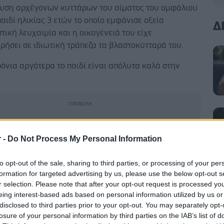
υση αρχέγονων κυττάρων του αίματος του ομφάλιου
αιδί ηλικίας 3 ετών το οποίο εμφάνισε οξεία
Δ
ική λευχαιμία και η οικογένειά του είχε
ήσει σε ιδιωτική τράπεζα τα βλαστοκύτταρά του.
όνια αργότερα το παιδί είναι απόλυτα καλά στην
α των συμπαγών κακοήθων όγκων της παιδικής
r -
Do Not Process My Personal Information
στών, νευρικού συστήματος, λεμφωμάτων) γίνεται με
υττάρων του ίδιου του παιδιού. Η ετήσια συχνότητα
to opt-out of the sale, sharing to third parties, or processing of your per
καρκίνου σε παιδιά είναι 130 ανά εκατομμύριο, άρα η
formation for targeted advertising by us, please use the below opt-out s
r selection. Please note that after your opt-out request is processed y
 να αναπτύξει ένα παιδί λευχαιμία ή καρκίνο μέχρι
eing interest-based ads based on personal information utilized by us or
ς των 16 ετών είναι 1/500 και περίπου για ένα από τα
disclosed to third parties prior to your opt-out. You may separately opt-
ιδιά απαιτείται αιμοποιητική μεταμόσχευση.
losure of your personal information by third parties on the IAB’s list of