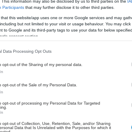
. This information may also be disclosed by us to third parties on the
IA
ητα χρήσης του μοσχεύματος διπλασιάζεται αν
Participants
that may further disclose it to other third parties.
 κανείς και τους συγγενείς εξ αίματος που μπορεί να
 that this website/app uses one or more Google services and may gath
ήση του μοσχεύματος. Οι αιματολογικές ασθένειες
including but not limited to your visit or usage behaviour. You may click 
μοποιούνται τα αρχέγονα κύτταρα σε αυτόλογες
 to Google and its third-party tags to use your data for below specifi
ναι η οξεία μυελοβλαστική λευχαιμία, τα λεμφώματα,
ogle consent section.
α, όγκοι του νευρικού συστήματος και αυτοάνοσες
l Data Processing Opt Outs
είς χρήσεις χρησιμοποιούνται για τη θεραπεία της
o opt-out of the Sharing of my personal data.
λοβλαστικής και λεμφοβλαστικής λευχαιμίας, της
In
υελογενούς και λεμφοκυτταρικής λευχαιμίας, των
λαστικών συνδρόμων, των απλαστικού τύπου
o opt-out of the Sale of my Personal Data.
 και των κληρονομικών ασθενειών του αίματος,
In
ής και δρεπανοκυτταρικής αναιμίας.
to opt-out of processing my Personal Data for Targeted
ing.
κώς παραδεκτό ότι προκειμένου για αλλογενείς
In
 καλύτερος δότης είναι μέλος της οικογένειας κατά
 υγιής αδελφός.
o opt-out of Collection, Use, Retention, Sale, and/or Sharing
ersonal Data that Is Unrelated with the Purposes for which it
lected.