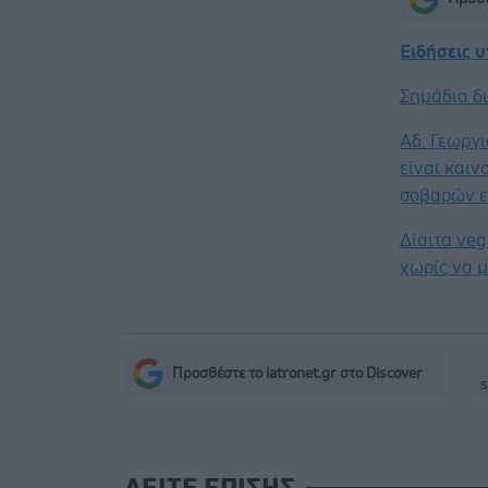
Ειδήσεις 
Σημάδια δ
Αδ. Γεωργι
είναι καιν
σοβαρών ε
Δίαιτα ve
χωρίς να μ
Προσθέστε το iatronet.gr στο Discover
s