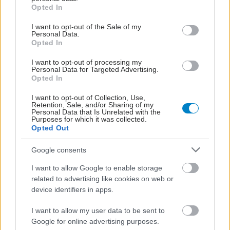
grant or deny consent to Google and its third-party tags to
Κύστεως
Opted In
use your data for below specified purposes in below Google
DU - παράδοξος μεσημβρινός
consent section.
I want to opt-out of the Sale of my
Personal Data.
Κυβερνητικό Αγγείο
Opted In
Li - μεσημβρινός Παχέως Εντέρου
I want to opt-out of processing my
Personal Data for Targeted Advertising.
St - μεσημβρινός Στομάχου
Opted In
I want to opt-out of Collection, Use,
Liv - μεσημβρινός Ήπατος
Retention, Sale, and/or Sharing of my
Personal Data that Is Unrelated with the
Purposes for which it was collected.
Η είσοδος της βελόνας στους ιστούς που
Opted Out
περιβάλλουν το σημείο βελονισμού ερεθίζει
Google consents
συγκεκριμένους ερεθισματοδέκτες της περιοχής
(σωματίδια Meissner της αφής, Krause του
I want to allow Google to enable storage
related to advertising like cookies on web or
ψυχρού, Vater - Paccini της αίσθησης των
device identifiers in apps.
υψηλών πιέσεων, Ruffini του θερμού) και κυρίως
τις ελεύθερες νευρικές αποπλήξεις υπεύθυνες για
I want to allow my user data to be sent to
Google for online advertising purposes.
τον πόνο.