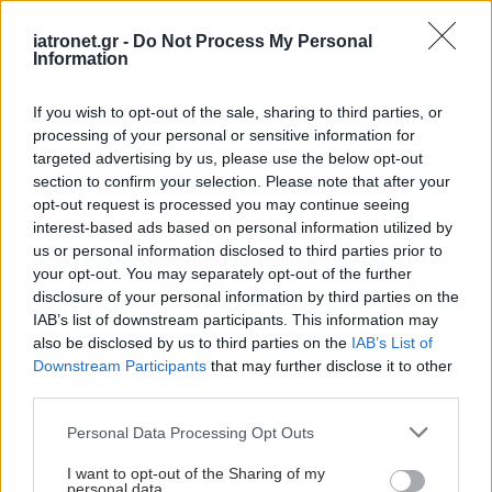
Τοπικά σημεία:
Μακρινά
iatronet.gr -
Do Not Process My Personal
Information
σημεία
UB 26
UB 54 (40)
Li 4
If you wish to opt-out of the sale, sharing to third parties, or
processing of your personal or sensitive information for
UB 31
Εντονότερη
UB 57
St
targeted advertising by us, please use the below opt-out
36
section to confirm your selection. Please note that after your
opt-out request is processed you may continue seeing
UB 32
διέγερση
UB 60
DU
interest-based ads based on personal information utilized by
20
us or personal information disclosed to third parties prior to
your opt-out. You may separately opt-out of the further
UB 50
UB 65
disclosure of your personal information by third parties on the
IAB’s list of downstream participants. This information may
DU 4
also be disclosed by us to third parties on the
IAB’s List of
Downstream Participants
that may further disclose it to other
third parties.
UB - μεσημβρινός Ουροδόχο
Κύστεως
Please note that this website/app uses one or more Google
Personal Data Processing Opt Outs
services and may gather and store information including but
GB - μεσημβρινός Χοληδόχου
not limited to your visit or usage behaviour. You may click to
I want to opt-out of the Sharing of my
personal data.