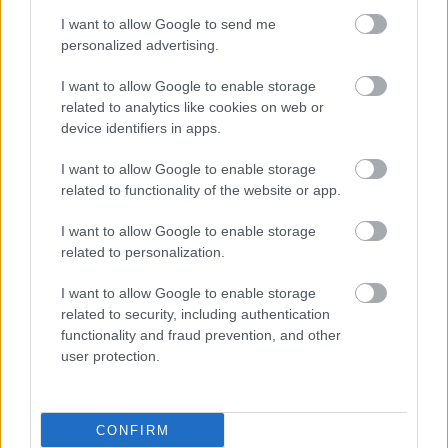
I want to allow Google to send me
Έτσι κινητοποιούνται κεντρομόλες νευρικές ώσεις
personalized advertising.
που προχωρούν κατά μήκος των νεύρων,
I want to allow Google to enable storage
φτάνουν στον νωτιαίο μυελό, και από εκεί
related to analytics like cookies on web or
κατευθύνονται στον εγκέφαλο.
device identifiers in apps.
Αυτό έχει σαν συνέπεια την γενικευμένη
I want to allow Google to enable storage
αντίδραση του οργανισμού η οποία διαπιστώνεται
related to functionality of the website or app.
με σημαντικές αλλαγές της βιοχημείας του
I want to allow Google to enable storage
αίματος. Αυξάνει την έκκριση της
related to personalization.
φλοιοεπινεφριδιοτρόπου ορμόνης (ACTH) της
I want to allow Google to enable storage
υπόφυσης η οποία με τη σειρά της προκαλεί την
related to security, including authentication
έκκριση στεροειδών (κορτιζόνης) από τα
functionality and fraud prevention, and other
user protection.
επινεφρίδια.
Έτσι εξηγείται η σημαντική αντιφλεγμονώδης
δράση του βελονισμού αρκετά ικανή για να
CONFIRM