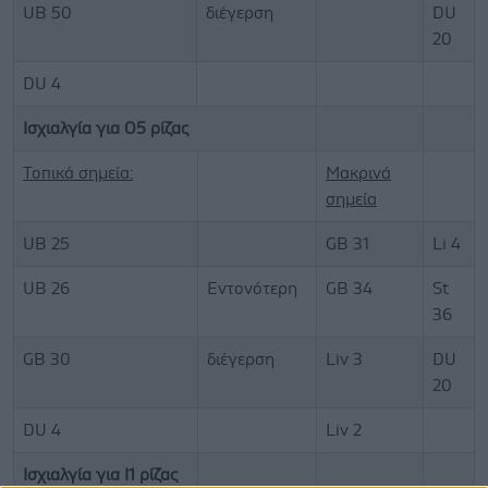
UB 50
διέγερση
DU
20
DU 4
Ισχιαλγία για Ο5 ρίζας
Τοπικά σημεία:
Μακρινά
σημεία
UB 25
GB 31
Li 4
UB 26
Εντονότερη
GB 34
St
36
GB 30
διέγερση
Liv 3
DU
20
DU 4
Liv 2
Ισχιαλγία για I1 ρίζας