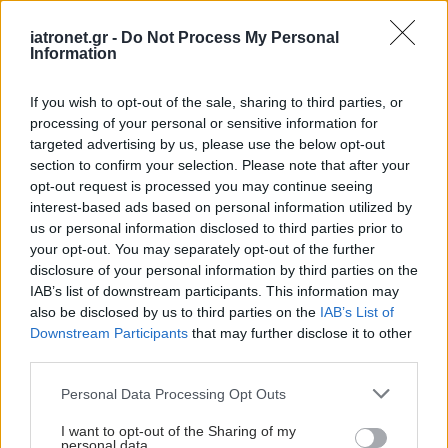
iatronet.gr -
Do Not Process My Personal
Σημάδια διπολικής
Information
διαταραχής
If you wish to opt-out of the sale, sharing to third parties, or
processing of your personal or sensitive information for
targeted advertising by us, please use the below opt-out
section to confirm your selection. Please note that after your
Τσίμπησε έντομο το
opt-out request is processed you may continue seeing
παιδί μου: είναι απλή
interest-based ads based on personal information utilized by
ενόχληση ή αλλεργική
us or personal information disclosed to third parties prior to
αντίδραση;
your opt-out. You may separately opt-out of the further
disclosure of your personal information by third parties on the
IAB’s list of downstream participants. This information may
also be disclosed by us to third parties on the
IAB’s List of
Οι αλλαγές στο σώμα
Downstream Participants
that may further disclose it to other
που θεωρούνται
third parties.
φυσιολογικές με το
Please note that this website/app uses one or more Google
πέρασμα του χρόνου
Personal Data Processing Opt Outs
services and may gather and store information including but
not limited to your visit or usage behaviour. You may click to
I want to opt-out of the Sharing of my
personal data.