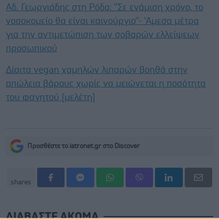
Αδ. Γεωργιάδης στη Ρόδο: ''Σε ενάμιση χρόνο, το
νοσοκομείο θα είναι καινούργιο''- 'Αμεσα μέτρα
για την αντιμετώπιση των σοβαρών ελλείψεων
προσωπικού
Δίαιτα vegan χαμηλών λιπαρών βοηθά στην
απώλεια βάρους χωρίς να μειώνεται η ποσότητα
του φαγητού [μελέτη]
Προσθέστε το iatronet.gr στο Discover
shares
ΔΙΑΒΑΣΤΕ ΑΚΟΜΑ