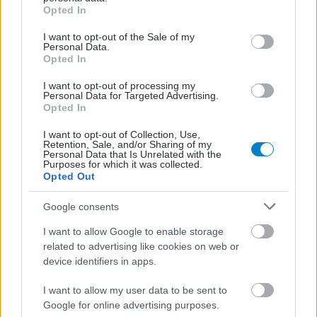
grant or deny consent to Google and its third-party tags to
Opted In
Πώς επηρεάζει τους μυς
use your data for below specified purposes in below Google
και τα οστά ένα
consent section.
I want to opt-out of the Sale of my
συμπλήρωμα
Personal Data.
Opted In
κολλαγόνου;
I want to opt-out of processing my
Personal Data for Targeted Advertising.
Opted In
Πώς επηρεάζει η ψυχική
υγεία τη σωματική
I want to opt-out of Collection, Use,
Retention, Sale, and/or Sharing of my
Personal Data that Is Unrelated with the
Purposes for which it was collected.
Opted Out
Google consents
Οι αόρατοι άνθρωποι
I want to allow Google to enable storage
του φάσματος: Όταν ο
related to advertising like cookies on web or
αυτισμός γερνάει στην
device identifiers in apps.
Ελλάδα
I want to allow my user data to be sent to
Google for online advertising purposes.