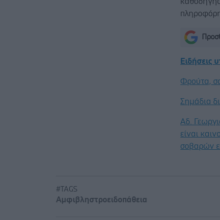
καθοδηγήσε
πληροφόρη
Προσθ
Ειδήσεις 
Φρούτα, σ
Σημάδια δ
Αδ. Γεωργι
είναι καιν
σοβαρών ε
#TAGS
Αμφιβληστροειδοπάθεια