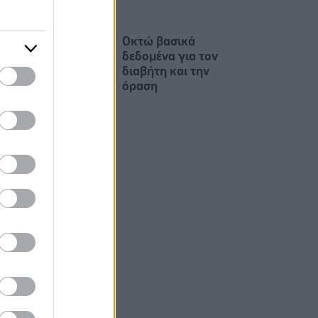
Οκτώ βασικά
δεδομένα για τον
διαβήτη και την
όραση