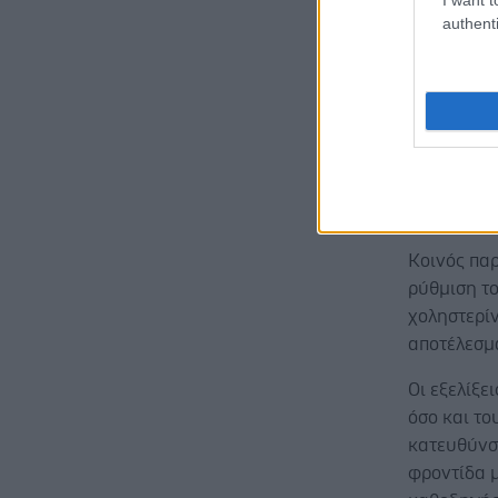
βρίσκονται
authenti
οιδήματος
Αποτελούν
φαρμακοθε
συνδυασμού
μικροχειρο
οιδήματα τ
αλγόριθμο
Κοινός πα
ρύθμιση το
χοληστερί
αποτέλεσμ
Οι εξελίξε
όσο και το
κατευθύνσε
φροντίδα μ