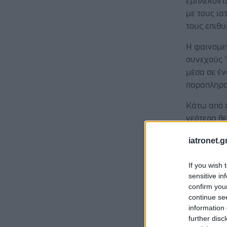
εμπλέκοντ
με τους ι
τους επιθυμ
Η φαινομε
συνεχούς 
μέσα σε έ
παραπληρ
Κάτω από 
νεότερα θ
αμφιβληστ
iatronet.g
εξατομικε
εμπιστοσύ
If you wish 
sensitive in
confirm you
continue se
information 
Παραθέτω 
further disc
την αποδεδ