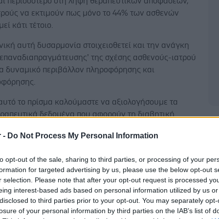
αι περισσότερο στη λήψη θεραπευτικών αποφάσεων,
ατρούς να εκτιμούν πως μόνο το 44% των ασθενών
εί κάτι τέτοιο.
νική αυτή δυσαρμονία στοιχειοθετεί και την ανάγκη
‘επαναδιαπραγμάτευσης’ της σχέσης ασθενούς-ιατρού
να δυναμικό περιβάλλον πληροφόρησης και
οφόρησης.
αυτό το πρίσμα καλούμαστε να αξιολογήσουμε τα
εραπευτικά δεδομένα που αφορούν τη διαβητική
Δ
ροειδοπάθεια. Επικαλούμαι εκ προοιμίου την ανάγκη
r -
Do Not Process My Personal Information
υμένης ιατρικής συμβουλής μέσα από αμοιβαία σχέση
νης με τον θεράποντα οφθαλμίατρο.
to opt-out of the sale, sharing to third parties, or processing of your per
formation for targeted advertising by us, please use the below opt-out s
r selection. Please note that after your opt-out request is processed y
eing interest-based ads based on personal information utilized by us or
disclosed to third parties prior to your opt-out. You may separately opt-
τα νεότερα δεδομένα προσπαθώντας να ικανοποιήσω
losure of your personal information by third parties on the IAB’s list of
ειγμένη επιθυμία του διαβητικού ασθενούς για