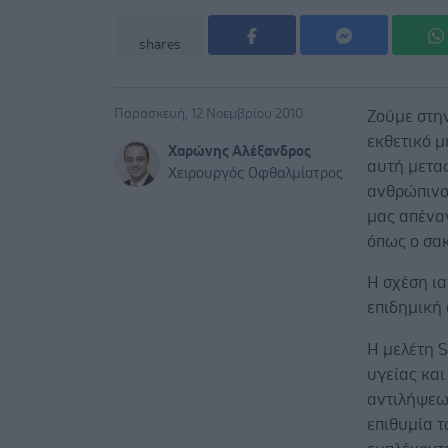
shares
Παρασκευή, 12 Νοεμβρίου 2010
Ζούμε στην
εκθετικό μ
Χαρώνης Αλέξανδρος
αυτή μεταφ
Χειρουργός Οφθαλμίατρος
ανθρώπινο 
μας απέναν
όπως ο σα
Η σχέση ια
επιδημική 
Η μελέτη 
υγείας κα
αντιλήψεω
επιθυμία 