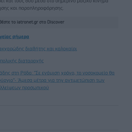
ι και τους δυο μέσα στο σημερινό μαζικό κίνημα
σης και παραπληροφόρησης.
έστε το iatronet.gr στο Discover
υγείας σήμερα
ακχαρώδης διαβήτης και καλοκαίρι
ιπολικής διαταραχής
άδης στη Ρόδο: ''Σε ενάμιση χρόνο, το νοσοκομείο θα
ούργιο''- 'Αμεσα μέτρα για την αντιμετώπιση των
λλείψεων προσωπικού