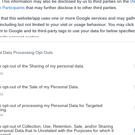
. This information may also be disclosed by us to third parties on the
IA
η.
Participants
that may further disclose it to other third parties.
 that this website/app uses one or more Google services and may gath
ου έχει συγκεντρώσει την προσοχή μας είναι η
including but not limited to your visit or usage behaviour. You may click 
ιση του οιδήματος της ωχράς κηλίδας, πάθηση η
 to Google and its third-party tags to use your data for below specifi
ελεί τη συνηθέστερη αιτία απώλειας όρασης σε
ogle consent section.
ς ασθενείς. Πρόκειται κατ΄ουσία για τη συλλογή
ν κεντρική περιοχή της όρασης λόγω της υποκείμενης
l Data Processing Opt Outs
ν αγγείων του αμφιβληστροειδούς.
o opt-out of the Sharing of my personal data.
α αναφοράς μέχρι πρόσφατα ήταν η εφαρμογή laser
In
ς στην ωχρά κηλίδα (‘μικροκαυτηριασμός’ των
ν αγγείων), θεραπεία η οποία στόχευε στη
o opt-out of the Sale of my Personal Data.
ηση, αλλά όχι και στη βελτίωση της όρασης των
In
ας.
to opt-out of processing my Personal Data for Targeted
ing.
μελέτες αναδεικνύουν την αποτελεσματικότητα αλλά
In
εια φαρμακευτικών παραγόντων που δρουν ενάντια
o opt-out of Collection, Use, Retention, Sale, and/or Sharing
αράγοντα αυξημένης διαπερατότητας των αγγείων
ersonal Data that Is Unrelated with the Purposes for which it
). Οι παράγοντες αυτοί δίνονται ενδοϋαλοειδικά, με
lected.