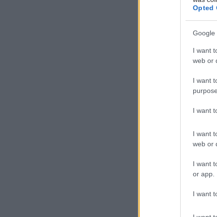
Opted 
μια έγχυση
επαναλαμβ
Google 
μακροπρόθ
I want t
Τα ευρήμα
web or d
έγκρισης 
ranibizum
I want t
purpose
ευρέως στ
I want 
I want t
web or d
Νεότερες 
ενθεμάτων
I want t
στο εσωτερ
or app.
οιδήματος 
I want t
Αμερικανι
ωχράς λόγ
I want t