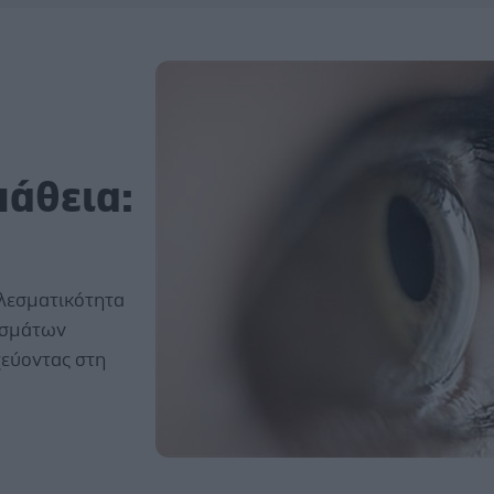
άθεια:
ελεσματικότητα
ασμάτων
χεύοντας στη