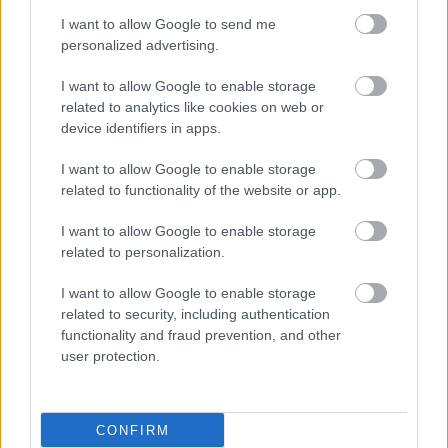
οστεροπόρωσης και
I want to allow Google to send me
ουρικής αρθρίτιδας
personalized advertising.
[μελέτη]
I want to allow Google to enable storage
Κατάγματα: Αυξάνει τον
related to analytics like cookies on web or
κίνδυνο το κάπνισμα;
device identifiers in apps.
I want to allow Google to enable storage
related to functionality of the website or app.
I want to allow Google to enable storage
Σύλλογος Πεταλούδα και
related to personalization.
Ελληνικό Δίκτυο
Καταγμάτων
I want to allow Google to enable storage
Ευθραυστότητας
related to security, including authentication
συμμετέχουν στο
functionality and fraud prevention, and other
πρόγραμμα «Υγιής
user protection.
Γήρανση»
Βλαστικά κύτταρα από
σωματικό λίπος
CONFIRM