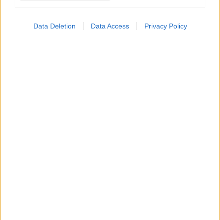
επιδιορθώνουν
κατάγματα σπονδυλικής
στήλης [μελέτη]
Data Deletion
Data Access
Privacy Policy
ΔΕΙΤΕ ΕΠΙΣΗΣ