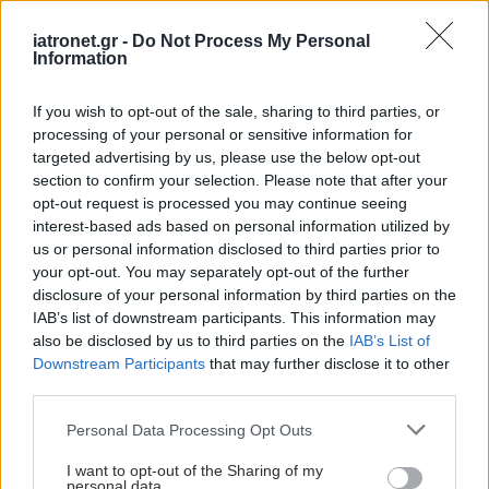
νοσοκομείο θα είναι καινούργιο''- 'Αμεσα μέτρα
iatronet.gr -
Do Not Process My Personal
για την αντιμετώπιση των σοβαρών ελλείψεων
Information
προσωπικού
If you wish to opt-out of the sale, sharing to third parties, or
processing of your personal or sensitive information for
Δίαιτα vegan χαμηλών λιπαρών βοηθά στην
targeted advertising by us, please use the below opt-out
απώλεια βάρους χωρίς να μειώνεται η ποσότητα
section to confirm your selection. Please note that after your
του φαγητού [μελέτη]
opt-out request is processed you may continue seeing
interest-based ads based on personal information utilized by
us or personal information disclosed to third parties prior to
your opt-out. You may separately opt-out of the further
disclosure of your personal information by third parties on the
#TAGS
IAB’s list of downstream participants. This information may
Κάταγμα
,
Οστεοπόρωση
,
Αντικατάσταση ισχίου
also be disclosed by us to third parties on the
IAB’s List of
Downstream Participants
that may further disclose it to other
third parties.
Προσθέστε το iatronet.gr στο Discover
Please note that this website/app uses one or more Google
Personal Data Processing Opt Outs
services and may gather and store information including but
not limited to your visit or usage behaviour. You may click to
I want to opt-out of the Sharing of my
shares
personal data.