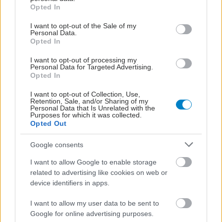
grant or deny consent to Google and its third-party tags to
Opted In
use your data for below specified purposes in below Google
consent section.
I want to opt-out of the Sale of my
ΔΙΑΒΑΣΤΕ ΑΚΟΜΑ
Personal Data.
Opted In
Βιταμίνη D και ασβέστιο:
I want to opt-out of processing my
Περιορισμένη
Personal Data for Targeted Advertising.
προστατευτική δράση
Opted In
στα κατάγματα
I want to opt-out of Collection, Use,
Retention, Sale, and/or Sharing of my
Personal Data that Is Unrelated with the
Purposes for which it was collected.
Opted Out
Κινδυνεύουν οι πολύ
αδύνατοι από
Google consents
κατάγματα;
I want to allow Google to enable storage
related to advertising like cookies on web or
device identifiers in apps.
Τα GLP-1 συνδέονται με
I want to allow my user data to be sent to
υψηλότερο κίνδυνο
Google for online advertising purposes.
καταγμάτων,