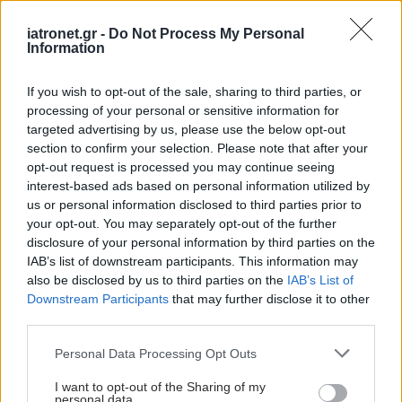
των κουνουπιών στο σπίτι μας μπορούμε να
χρησιμοποιούμε συρματόπλεγμα νούμερο 16 ή
iatronet.gr -
Do Not Process My Personal
Information
πυκνότερο στα παράθυρα και τις πόρτες, να
χρησιμοποιήσουμε καπνογόνες σπείρες και
If you wish to opt-out of the sale, sharing to third parties, or
ηλεκτροθερμενόμενα πλακίδια.
processing of your personal or sensitive information for
targeted advertising by us, please use the below opt-out
section to confirm your selection. Please note that after your
Προσθέστε το iatronet.gr στο Discover
opt-out request is processed you may continue seeing
interest-based ads based on personal information utilized by
Ειδήσεις υγείας σήμερα
us or personal information disclosed to third parties prior to
your opt-out. You may separately opt-out of the further
Νέο φάρμακο για την παχυσαρκία: Σημαντική
disclosure of your personal information by third parties on the
απώλεια βάρους με μία ένεση Mazdutide την
IAB’s list of downstream participants. This information may
also be disclosed by us to third parties on the
IAB’s List of
εβδομάδα
Downstream Participants
that may further disclose it to other
third parties.
Μαγειρικά σκεύη και υγεία: Τι δείχνουν οι νέες
Please note that this website/app uses one or more Google
μελέτες
Personal Data Processing Opt Outs
services and may gather and store information including but
not limited to your visit or usage behaviour. You may click to
I want to opt-out of the Sharing of my
Φρούτα, σακχαρώδης διαβήτης και καλοκαίρι
personal data.