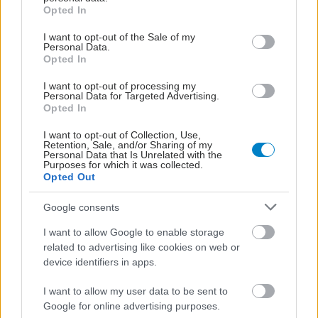
grant or deny consent to Google and its third-party tags to
Opted In
use your data for below specified purposes in below Google
consent section.
I want to opt-out of the Sale of my
Personal Data.
#TAGS
Opted In
Τσιμπήματα - Δαγκώματα
I want to opt-out of processing my
Personal Data for Targeted Advertising.
Opted In
Προσθέστε το iatronet.gr στο Discover
I want to opt-out of Collection, Use,
Retention, Sale, and/or Sharing of my
Personal Data that Is Unrelated with the
Purposes for which it was collected.
shares
Opted Out
Google consents
ΔΙΑΒΑΣΤΕ ΑΚΟΜΑ
I want to allow Google to enable storage
related to advertising like cookies on web or
Μωβ μέδουσες: 5
device identifiers in apps.
οδηγίες για
αντιμετώπιση
I want to allow my user data to be sent to
τσιμπήματος, από τον
Google for online advertising purposes.
Ελληνικό Ερυθρό