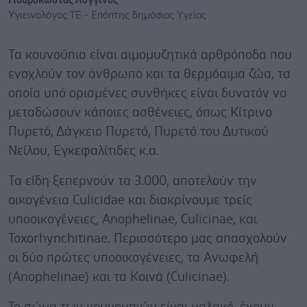
Γιδαροκώστας Λογγίνος
Υγιεινολόγος ΤΕ - Επόπτης δημόσιας Υγείας
Τα κουνούπια είναι αιμομυζητικά αρθρόποδα που
ενοχλούν τον άνθρωπο και τα θερμόαιμα ζώα, τα
οποία υπό ορισμένες συνθήκες είναι δυνατόν να
μεταδώσουν κάποιες ασθένειες, όπως Κίτρινο
Πυρετό, Δάγκειο Πυρετό, Πυρετό του Δυτικού
Νείλου, Εγκεφαλίτιδες κ.α.
Τα είδη ξεπερνούν τα 3.000, αποτελούν την
οικογένεια Culicidae και διακρίνουμε τρείς
υποοικογένειες, Anophelinae, Culicinae, και
Toxorhynchitinae. Περισσότερο μας απασχολούν
οι δύο πρώτες υποοικογένειες, τα Ανωφελή
(Anophelinae) και τα Κοινά (Culicinae).