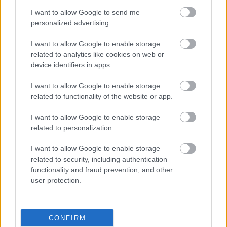
Επιπλέον,
δεν έχει ακόμη δημιουργηθεί κλάδος
I want to allow Google to send me
Εργαστηριακών Γενετιστών στο ΕΣΥ
, ενώ πολλά
personalized advertising.
δημόσια εργαστήρια παραμένουν
υποστελεχωμένα. Η γενετική εξέταση δεν είναι
I want to allow Google to enable storage
related to analytics like cookies on web or
μια απλή τεχνική ανάλυση, αλλά έχει πολύπλοκες
device identifiers in apps.
επιστημονικές, κλινικές, βιοηθικές και κοινωνικές
I want to allow Google to enable storage
προεκτάσεις. Σ
ήμερα, η Γενωμική Ιατρική
related to functionality of the website or app.
απαιτεί εξειδικευμένη επιστημονική γνώση,
θεσμική οργάνωση και ενεργό συμμετοχή
I want to allow Google to enable storage
related to personalization.
των ειδικών Γενετικής, ώστε να διασφαλίζονται η
ποιότητα, η αξιοπιστία και η προστασία των
I want to allow Google to enable storage
ασθενών και των οικογενειών τους.
related to security, including authentication
functionality and fraud prevention, and other
Πώς μπορεί να συμβάλει ο γενωμικός
user protection.
νεογνικός έλεγχος στη δημόσια υγεία αλλά και
στους ασθενείς; Ποιο είναι το οικονομικό κόστος
αν κάποιος θέλει να τον κάνει;
CONFIRM