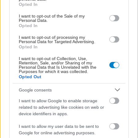
grant or deny consent to Google and its third-party tags to
συμμετοχή Γενετιστών με ειδικότητα από το
Opted In
use your data for below specified purposes in below Google
Υπουργείο Υγείας σε τέτοιους φορείς
consent section.
I want to opt-out of the Sale of my
Personal Data.
είναι απαραίτητη, καθώς διαθέτουν την
Opted In
κατάλληλη επιστημονική γνώση και εμπειρία
I want to opt-out of processing my
για την αξιολόγηση γενετικών εξετάσεων και την
Personal Data for Targeted Advertising.
Opted In
ερμηνεία σύνθετων γενετικών ευρημάτων.
Είναι
θετικό ότι στην Εθνική Επιτροπή Βιοηθικής και
I want to opt-out of Collection, Use,
Retention, Sale, and/or Sharing of my
Τεχνοηθικής συμμετέχει Γενετιστής.
Αλλά και σε
Personal Data that Is Unrelated with the
Purposes for which it was collected.
άλλες Επιτροπές, όπως η Εθνική
Opted Out
Αρχή Υποβοηθούμενης Αναπαραγωγής,
θα
Google consents
πρέπει να συμμετέχει σαν τακτικό
μέλος Εργαστηριακός Γενετιστής που διαθέτει την
I want to allow Google to enable storage
related to advertising like cookies on web or
κατάλληλη επιστημονική και επαγγελματική
device identifiers in apps.
εμπειρία στα γενετικά νοσήματα, τις γενετικές
εξετάσεις και την ερμηνεία των ευρημάτων.
I want to allow my user data to be sent to
Google for online advertising purposes.