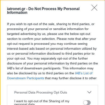
ξεκινήσει πλήρως η εκπαίδευση νέων ειδικών
iatronet.gr -
Do Not Process My Personal
Information
Ιατρικής και Εργαστηριακής Γενετικής, να
κατοχυρωθούν πλήρως τα επαγγελματικά
If you wish to opt-out of the sale, sharing to third parties, or
δικαιώματα των Εργαστηριακών Γενετιστών
και
processing of your personal or sensitive information for
να διαμορφωθεί σαφές πλαίσιο
targeted advertising by us, please use the below opt-out
section to confirm your selection. Please note that after your
λειτουργίας, αδειοδότησης, εποπτείας και
opt-out request is processed you may continue seeing
διαπίστευσης των Εργαστηρίων Γενετικής
interest-based ads based on personal information utilized by
σύμφωνα με τα διεθνή πρότυπα ποιότητας.
us or personal information disclosed to third parties prior to
your opt-out. You may separately opt-out of the further
Παράλληλα, παρά το γεγονός ότι πλέον υπάρχουν
disclosure of your personal information by third parties on the
IAB’s list of downstream participants. This information may
αναγνωρισμένες ειδικότητες Γενετικής, συχνά
also be disclosed by us to third parties on the
IAB’s List of
ειδικευμένοι πια Γενετιστές δεν συμμετέχουν ως
Downstream Participants
that may further disclose it to other
τακτικά μέλη σε κρίσιμες επιτροπές και
third parties.
συμβούλια όπου λαμβάνονται αποφάσεις για
Please note that this website/app uses one or more Google
Personal Data Processing Opt Outs
ζητήματα που αφορούν άμεσα τις γενετικές
services and may gather and store information including but
not limited to your visit or usage behaviour. You may click to
I want to opt-out of the Sharing of my
εξετάσεις και τη Γενωμική Ιατρική.
Η
personal data.