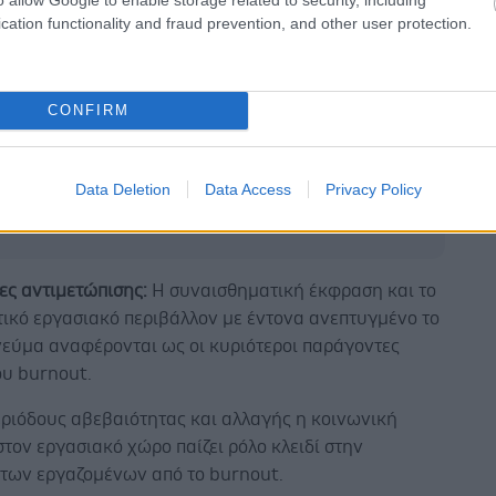
γή απασχόλησης.
cation functionality and fraud prevention, and other user protection.
rnout είναι δαπανηρό αφού συχνά οδηγεί στην εκ
ίδευση των εργαζομένων, σε μειωμένη εργασιακή
ψηλό αριθμό απουσιών. Ως προς τα ίδια τα άτομα,
CONFIRM
αι εργασιακές δυσαρέσκειες, συμπτώματα
ς, κατάθλιψη και ψυχοφυτικές διαταραχές.
Data Deletion
Data Access
Privacy Policy
ες αντιμετώπισης:
Η συναισθηματική έκφραση και το
τικό εργασιακό περιβάλλον με έντονα ανεπτυγμένο το
νεύμα αναφέρονται ως οι κυριότεροι παράγοντες
ου burnout.
εριόδους αβεβαιότητας και αλλαγής η κοινωνική
τον εργασιακό χώρο παίζει ρόλο κλειδί στην
 των εργαζομένων από το burnout.