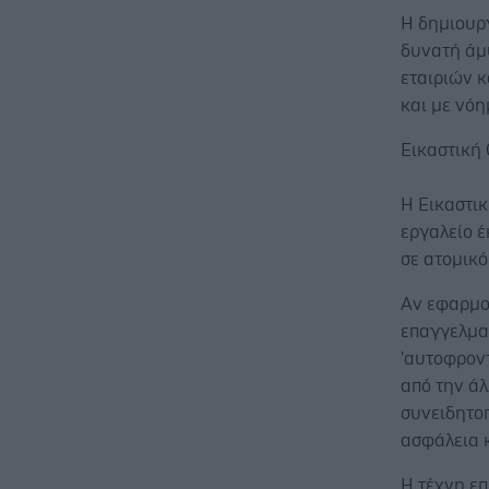
Η δημιουρ
δυνατή άμ
εταιριών 
και με νόη
Εικαστική
H Εικαστι
εργαλείο 
σε ατομικό
Αν εφαρμοσ
επαγγελματ
'αυτoφροντ
από την ά
συνειδητο
ασφάλεια 
Η τέχνη επ