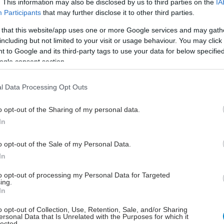
. This information may also be disclosed by us to third parties on the
IA
το αναφέρεται σε μια σειρά αλλαγών στις στάσεις και
Participants
that may further disclose it to other third parties.
περιφορά, όπως η τάση να μεταχειρίζονται τους
τες της εργασίας με αποστασιοποιημένο και
 that this website/app uses one or more Google services and may gath
including but not limited to your visit or usage behaviour. You may click 
κό τρόπο ή αλαζονικά.
 to Google and its third-party tags to use your data for below specifi
ogle consent section.
με βάση διάφορες εμπειρικές έρευνες αναφέρεται το
ων φάσεων, ως σημαντική διάσταση του όρου
l Data Processing Opt Outs
'. Οι Maslach και Jackson προτείνουν τη θεώρηση
τατικών αυτού του συνδρόμου στο πλαίσιο του
o opt-out of the Sharing of my personal data.
ύ μοντέλου φάσεων, στο οποίο την
In
ποποίηση' ακολουθεί 'περιορισμένη προσωπική
η' και τελικά 'συναισθηματική εξάντληση'.
o opt-out of the Sale of my Personal Data.
In
ια:
Ο κυρίαρχος τύπος αιτιολογικής επεξήγησης
 σε μια δυσανάλογη σχέση ανάμεσα στις υψηλές
to opt-out of processing my Personal Data for Targeted
ing.
 της εργασίας και συχνά τη δύσκολη πραγματικότητα
In
ελματικής καθημερινότητας.
o opt-out of Collection, Use, Retention, Sale, and/or Sharing
τιστη αιτία στην περίπτωση αυτή παρουσιάζονται οι
ersonal Data that Is Unrelated with the Purposes for which it
lected.