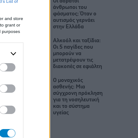
Οι αόρατοι
B’s List of
άνθρωποι του
φάσματος: Όταν ο
er and store
αυτισμός γερνάει
to grant or
στην Ελλάδα
ed purposes
Αλκοόλ και ταξίδια:
Οι 5 παγίδες που
μπορούν να
μετατρέψουν τις
διακοπές σε εφιάλτη
Ο μοναχικός
ασθενής: Μια
σύγχρονη πρόκληση
για τη νοσηλευτική
και το σύστημα
υγείας