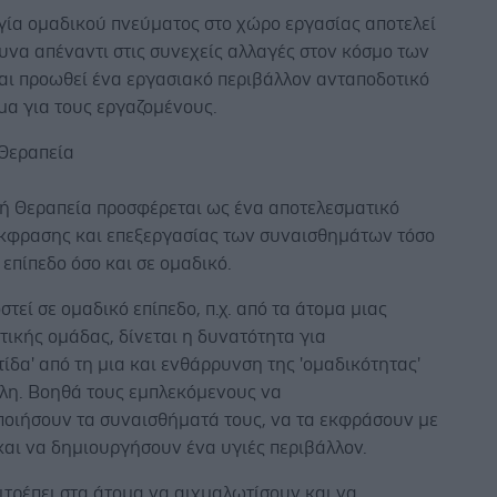
γία ομαδικού πνεύματος στο χώρο εργασίας αποτελεί
υνα απέναντι στις συνεχείς αλλαγές στον κόσμο των
και προωθεί ένα εργασιακό περιβάλλον ανταποδοτικό
μα για τους εργαζομένους.
 Θεραπεία
κή Θεραπεία προσφέρεται ως ένα αποτελεσματικό
έκφρασης και επεξεργασίας των συναισθημάτων τόσο
 επίπεδο όσο και σε ομαδικό.
τεί σε ομαδικό επίπεδο, π.χ. από τα άτομα μιας
ικής ομάδας, δίνεται η δυνατότητα για
ίδα' από τη μια και ενθάρρυνση της 'ομαδικότητας'
λλη. Βοηθά τους εμπλεκόμενους να
ποιήσουν τα συναισθήματά τους, να τα εκφράσουν με
και να δημιουργήσουν ένα υγιές περιβάλλον.
ιτρέπει στα άτομα να αιχμαλωτίσουν και να