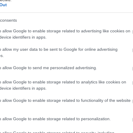
κίες, οι επιθυμίες και οι ανάγκες του εργαζομένου
Out
οέχουν της επαγγελματικής του ταυτότητας.
consents
α 'ανθρωποκεντρική' λογική αποδίδεται ευθύνη στις
αιτίες:
o allow Google to enable storage related to advertising like cookies on
evice identifiers in apps.
μανία
o allow my user data to be sent to Google for online advertising
ιολόγητη απαισιοδοξία
s.
ολική ανάγκη αποδοχής
ότητα να τεθούν όρια στο φόρτο εργασίας
to allow Google to send me personalized advertising.
διαχείριση χρόνου
ρισμένες ψυχαγωγικές διέξοδοι
o allow Google to enable storage related to analytics like cookies on
κείς δεξιότητες φροντίδας της υγείας και της
evice identifiers in apps.
ής κατάστασης
o allow Google to enable storage related to functionality of the website
ιεσμένη δημιουργικότητα
 – Συνέπειες:
Το burnout συχνά αποδίδεται σε
o allow Google to enable storage related to personalization.
 στρες, το οποίο επειδή δεν τυγχάνει ιδιαίτερης
ης στον εργασιακό χώρο, οδηγεί τους εργαζομένους
o allow Google to enable storage related to security, including