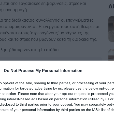
είται από εργασιακές επιβαρύνσεις, στρες και
Δ
ή προσαρμογή.
ια της διαδικασίας 'συναλλαγής' οι επαγγελματίες
να απομακρύνονται. Η ενέργειά τους αυτή θεωρείται
απέναντι στους 'στρεσογόνους' παράγοντες της
ους και το στρες που βιώνουν κατά τη διάρκειά της.
τληση' διακρίνονται τρία στάδια:
r -
Do Not Process My Personal Information
το στάδιο αναφέρεται σε μια ανισορροπία μεταξύ των
to opt-out of the sale, sharing to third parties, or processing of your per
βοηθείας και των απαιτήσεων (στρες).
formation for targeted advertising by us, please use the below opt-out s
τερο είναι η άμεση, μικρής διάρκειας συναισθηματική
r selection. Please note that after your opt-out request is processed y
αση απέναντι στην ανισορροπία αυτή, που
eing interest-based ads based on personal information utilized by us or
τηρίζεται από συναισθήματα φόβου, έντασης,
disclosed to third parties prior to your opt-out. You may separately opt-
losure of your personal information by third parties on the IAB’s list of
ας και εξάντλησης (πίεση).