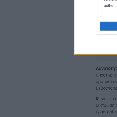
στην αλλα
authenti
Έτσι το bu
νέου εκπα
απόδοση, υ
αναφέροντ
αποξένωση
Δυνατότητ
υποστηρικ
ομαδικό π
μείωσης τ
Ιδίως σε π
δικτύωση σ
προστασία