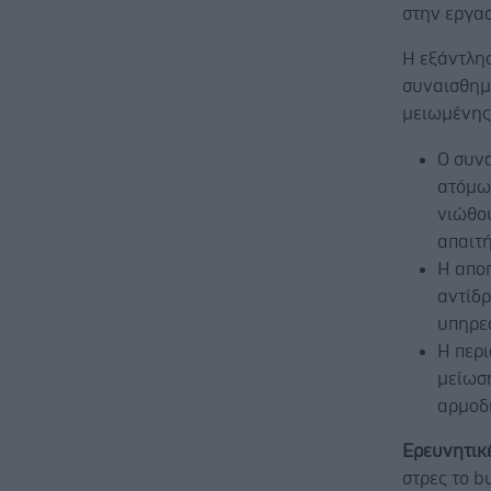
στην εργασ
Η εξάντλη
συναισθημ
μειωμένης
Ο συν
ατόμων
νιώθου
απαιτή
Η απο
αντίδρ
υπηρε
Η περ
μείωσ
αρμοδι
Ερευνητικ
στρες το b