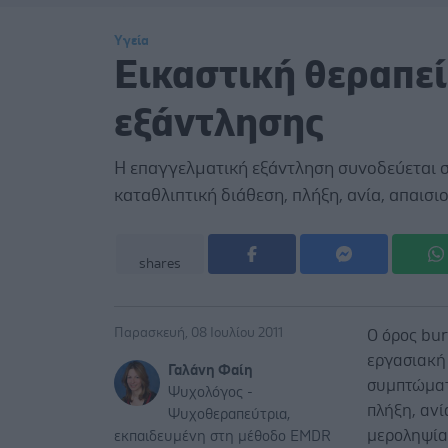
Υγεία
Εικαστική θεραπεί
εξάντλησης
Η επαγγελματική εξάντληση συνοδεύεται 
καταθλιπτική διάθεση, πλήξη, ανία, απαισιοδ
shares
Παρασκευή, 08 Ιουλίου 2011
Ο όρος bur
εργασιακή
Γαλάνη Φαίη
συμπτώματ
Ψυχολόγος -
πλήξη, ανί
Ψυχοθεραπεύτρια,
μεροληψία
εκπαιδευμένη στη μέθοδο EMDR