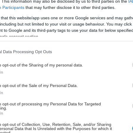
. This information may also be disclosed by us to third parties on the
IA
δύσκολη διαδικασία. Οι άνθρωποι νιώθουν άβολα
Participants
that may further disclose it to other third parties.
πίεση της καθημερινότητας στην οποία έχουν εθιστεί,
 that this website/app uses one or more Google services and may gath
τα δείχνουν να έχουν πόνους απεξάρτησης όταν
including but not limited to your visit or usage behaviour. You may click 
 να απομακρυνθούν από τις συνθήκες πίεσης.
 to Google and its third-party tags to use your data for below specifi
ogle consent section.
γμή όμως που αρχίσετε να επικεντρώνεστε στο
 τα οφέλη που θα αποκομίσετε θα είναι πολλά και θα
l Data Processing Opt Outs
άλη ικανοποίηση από αυτή σας την επιλογή.
o opt-out of the Sharing of my personal data.
ική λογοτεχνία έχει, κατά τη γνώμη μου, επιμείνει
In
ά στην ανάλυση και την κατανόηση των ψυχικών μας
από κακοποιήσεις της παιδικής ηλικίας, ενώ έχει
o opt-out of the Sale of my Personal Data.
 την ικανότητα του ανθρώπου να πλουτίζει τη ζωή του
In
ς την Ψυχή του- κατασκευάζοντας ένα προσωπικό
to opt-out of processing my Personal Data for Targeted
τον εαυτό του.
ing.
In
υρος ότι το όραμα είναι απείρως μεγαλύτερο και
o opt-out of Collection, Use, Retention, Sale, and/or Sharing
ο από τα τραύματα που κουβαλάμε. Έχουμε μέσα μας
ersonal Data that Is Unrelated with the Purposes for which it
νάμει- ανεξάντλητη ικανότητα να
lected.