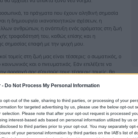
ία θα αρχίσει να αποκτά ξανά νέο νόημα.
προσωπικά, τα πράγματα που έχουν αληθινή σημασία
ναι η δημιουργία ικανοποιητικών σχέσεων, η
άλλων ανθρώπων, η ανάπτυξη ενός οράματος στη ζωή
χής τροφοδότησή του, καθώς επίσης και η
ής σημασίας επαφή με την ψυχή μου.
κοί τομείς στη ζωή μας είναι τέσσερις: ο σωματικός, ο
ο κοινωνικός και ο πνευματικός. Εάν επιλέξετε να
την προσοχή σας σ’αυτούς τους τέσσερις τομείς, θα
Δ
ετε σταδιακά πόσα πολλά είναι τα πράγματα στη ζωή
r -
Do Not Process My Personal Information
ν έχουν ουσιαστική σημασία, και αντίστοιχα, σε πόσα
είτε να πείτε όχι.
to opt-out of the sale, sharing to third parties, or processing of your per
formation for targeted advertising by us, please use the below opt-out s
r selection. Please note that after your opt-out request is processed y
eing interest-based ads based on personal information utilized by us or
disclosed to third parties prior to your opt-out. You may separately opt-
είναι ότι η απόφαση να επιμείνετε στο σημαντικό,
losure of your personal information by third parties on the IAB’s list of
μένετε στα δήθεν 'επείγοντα' της καθημερινοτητας