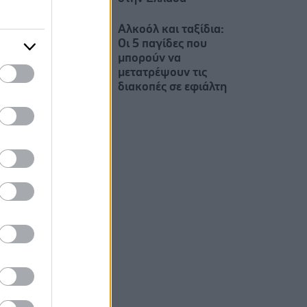
Αλκοόλ και ταξίδια:
Οι 5 παγίδες που
μπορούν να
μετατρέψουν τις
διακοπές σε εφιάλτη