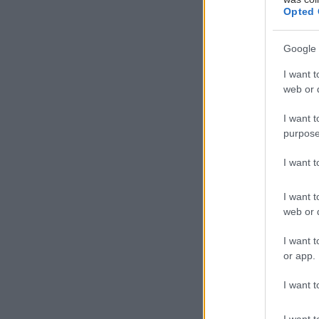
Opted 
πραγματοπο
κουβαλάμε 
Google 
σήμερα ως
I want t
Δεν εννοώ 
web or d
συνειδητο
ψυχοθεραπε
I want t
purpose
επαναπαυτε
σκέψη μας,
I want 
προσκολλημ
I want t
web or d
I want t
Πρέπει να
or app.
της Ψυχής.
I want t
ανθρώπου
I want t