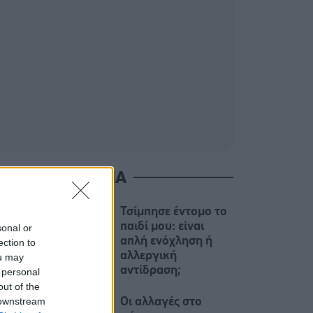
ΙΑΒΑΣΤΕ ΑΚΟΜΑ
Τσίμπησε έντομο το
παιδί μου: είναι
sonal or
απλή ενόχληση ή
ection to
αλλεργική
ou may
αντίδραση;
 personal
out of the
 downstream
Οι αλλαγές στο