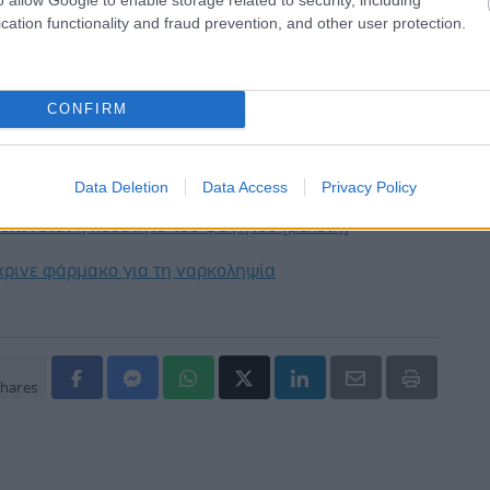
έστε το iatronet.gr στο Discover
cation functionality and fraud prevention, and other user protection.
υγείας σήμερα
άδης στη Ρόδο: ''Σε ενάμιση χρόνο, το νοσοκομείο θα
CONFIRM
ούργιο''- 'Αμεσα μέτρα για την αντιμετώπιση των
λλείψεων προσωπικού
Data Deletion
Data Access
Privacy Policy
gan χαμηλών λιπαρών βοηθά στην απώλεια βάρους
ειώνεται η ποσότητα του φαγητού [μελέτη]
κρινε φάρμακο για τη ναρκοληψία
hares