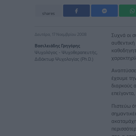
shares
Δευτέρα, 17 Νοεμβρίου 2008
Συχνά οι 
αυθεντική 
Βασιλειάδης Γρηγόρης
καθοδηγητι
Ψυχολόγος - Ψυχοθεραπευτής,
χαρακτηρίζ
Διδάκτωρ Ψυχολογίας (Ph.D.)
Αναπτύσσε
έχουμε την
διαρκούς 
επείγοντα,
Πιστεύω ότ
σημαντικές
ακαταμάχητ
περισσότερ