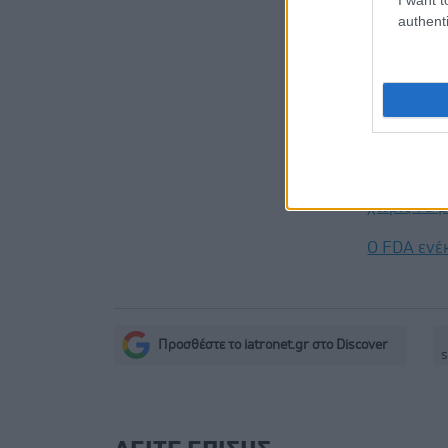
Προσθ
authenti
Ειδήσεις 
Αδ. Γεωργι
είναι καιν
σοβαρών ε
Δίαιτα ve
χωρίς να μ
Ο FDA ενέ
Προσθέστε το iatronet.gr στο Discover
s