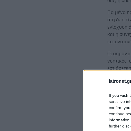
σας, η οπο
Για μένα 
στη ζωή εί
ενίσχυση 
και η συνε
καταλυτικ
Οι σημαντι
νοητικός, 
εστιάσετε 
αναγνωρίσ
iatronet.g
σας που δε
πολλά μπορ
If you wish 
sensitive in
confirm you
continue se
information 
Η αλήθεια 
further disc
αντί να εμ