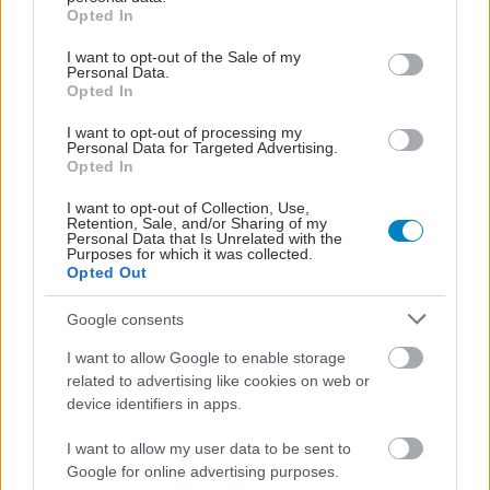
grant or deny consent to Google and its third-party tags to
Opted In
use your data for below specified purposes in below Google
consent section.
I want to opt-out of the Sale of my
Personal Data.
Νέα μεγάλη μελέτη
Opted In
αναδεικνύει αυξημένο
καρδιαγγειακό κίνδυνο
I want to opt-out of processing my
Personal Data for Targeted Advertising.
στον υποκλινικό
Opted In
υπερθυρεοειδισμό
I want to opt-out of Collection, Use,
Retention, Sale, and/or Sharing of my
Personal Data that Is Unrelated with the
Όζος στο θυρεοειδή:
Purposes for which it was collected.
Πότε είναι καρκίνος και
Opted Out
ποιες εξετάσεις
χρειάζονται
Google consents
I want to allow Google to enable storage
related to advertising like cookies on web or
Παθήσεις θυρεοειδούς,
device identifiers in apps.
θεραπεία - Ο μύθος για
τη σχέση του με το
I want to allow my user data to be sent to
σωματικό βάρος
Google for online advertising purposes.