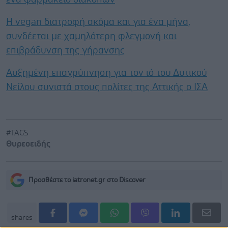
Η vegan διατροφή ακόμα και για ένα μήνα,
συνδέεται με χαμηλότερη φλεγμονή και
επιβράδυνση της γήρανσης
Αυξημένη επαγρύπνηση για τον ιό του Δυτικού
Νείλου συνιστά στους πολίτες της Αττικής ο ΙΣΑ
#TAGS
Θυρεοειδής
Προσθέστε το iatronet.gr στο Discover
shares