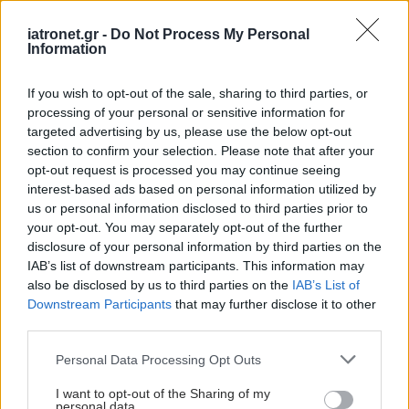
iatronet.gr -
Do Not Process My Personal
ΔΙΑΒΑΣΤΕ ΑΚΟΜΑ
Information
Υπάρχει τελικά ''δίαιτα
If you wish to opt-out of the sale, sharing to third parties, or
θυρεοειδούς'';
processing of your personal or sensitive information for
targeted advertising by us, please use the below opt-out
section to confirm your selection. Please note that after your
opt-out request is processed you may continue seeing
interest-based ads based on personal information utilized by
us or personal information disclosed to third parties prior to
Διατροφή με
your opt-out. You may separately opt-out of the further
υποθυρεοειδισμό: Τι να
disclosure of your personal information by third parties on the
τρώτε και τι να
IAB’s list of downstream participants. This information may
αποφεύγετε
also be disclosed by us to third parties on the
IAB’s List of
Downstream Participants
that may further disclose it to other
third parties.
Προβλήματα
Please note that this website/app uses one or more Google
Personal Data Processing Opt Outs
θυρεοειδούς και οι
services and may gather and store information including but
τροφές που πρέπει να
not limited to your visit or usage behaviour. You may click to
I want to opt-out of the Sharing of my
personal data.
αποφεύγετε