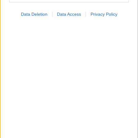
Η αποφυγή 3 παραγόντων κινδύνου στη μέση ηλικία
προσθέτει 13 χρόνια χωρίς άνοια [μελέτη]
Data Deletion
Data Access
Privacy Policy
Για υγιή οστά προτιμότερο είναι το ποδόσφαιρο
έναντι του περπατήματος [μελέτη]