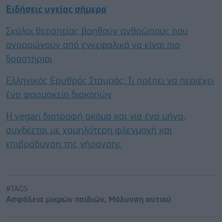
Ειδήσεις υγείας σήμερα
Σκύλοι θεραπείας βοηθούν ανθρώπους που
αναρρώνουν από εγκεφαλικό να είναι πιο
δραστήριοι
Ελληνικός Ερυθρός Σταυρός: Τι πρέπει να περιέχει
ένα φαρμακείο διακοπών
Η vegan διατροφή ακόμα και για ένα μήνα,
συνδέεται με χαμηλότερη φλεγμονή και
επιβράδυνση της γήρανσης
#TAGS
Ασφάλεια μικρών παιδιών
,
Μόλυνση αυτιού