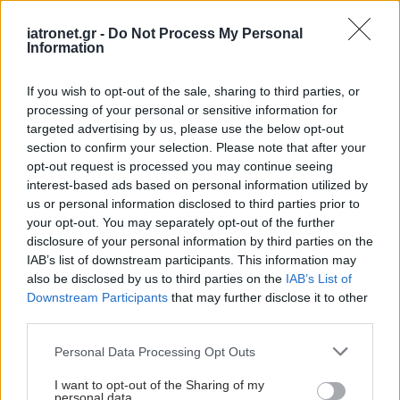
48 "παρκαρισμένα"
iatronet.gr -
Do Not Process My Personal
Information
παιδιά σε νοσοκομεία
της Αττικής - Έχουν
υποστεί κακοποίηση και
If you wish to opt-out of the sale, sharing to third parties, or
παραμέληση
processing of your personal or sensitive information for
targeted advertising by us, please use the below opt-out
section to confirm your selection. Please note that after your
opt-out request is processed you may continue seeing
interest-based ads based on personal information utilized by
us or personal information disclosed to third parties prior to
ΔΕΙΤΕ ΕΠΙΣΗΣ
your opt-out. You may separately opt-out of the further
disclosure of your personal information by third parties on the
IAB’s list of downstream participants. This information may
also be disclosed by us to third parties on the
IAB’s List of
Downstream Participants
that may further disclose it to other
third parties.
Please note that this website/app uses one or more Google
Personal Data Processing Opt Outs
services and may gather and store information including but
not limited to your visit or usage behaviour. You may click to
I want to opt-out of the Sharing of my
personal data.