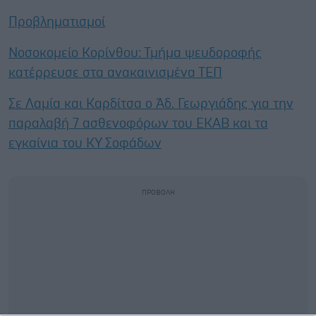
Προβληματισμοί
Νοσοκομείο Κορίνθου: Τμήμα ψευδοροφής
κατέρρευσε στα ανακαινισμένα ΤΕΠ
Σε Λαμία και Καρδίτσα ο Άδ. Γεωργιάδης για την
παραλαβή 7 ασθενοφόρων του ΕΚΑΒ και τα
εγκαίνια του ΚΥ Σοφάδων