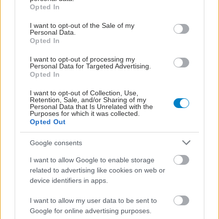
grant or deny consent to Google and its third-party tags to
Opted In
use your data for below specified purposes in below Google
consent section.
I want to opt-out of the Sale of my
#TAGS
Personal Data.
Opted In
Αρθρίτιδα
,
Οστεοαρθρίτιδα
I want to opt-out of processing my
Personal Data for Targeted Advertising.
Opted In
Προσθέστε το iatronet.gr στο Discover
I want to opt-out of Collection, Use,
Retention, Sale, and/or Sharing of my
Personal Data that Is Unrelated with the
shares
Purposes for which it was collected.
Opted Out
Google consents
ΔΙΑΒΑΣΤΕ ΑΚΟΜΑ
I want to allow Google to enable storage
20ή Μαΐου- Παγκόσμια
related to advertising like cookies on web or
Ημέρα Αυτοάνοσης και
device identifiers in apps.
Αυτοφλεγμονώδους
Αρθρίτιδας
I want to allow my user data to be sent to
Google for online advertising purposes.