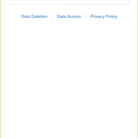
Φάρμακα για την ουρική
αρθρίτιδα είναι πιθανόν
Data Deletion
Data Access
Privacy Policy
να ωφελούν και την
καρδιά [μελέτη]
Γόνατο: Ποια παπούτσια
είναι επικίνδυνα;
ΔΕΙΤΕ ΕΠΙΣΗΣ