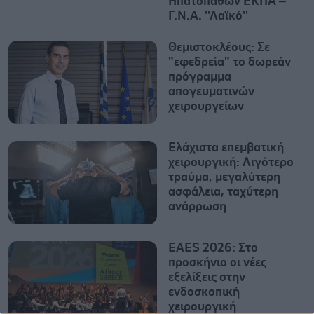
Ηπατοπαθών ΕΚΠΑ –
Γ.Ν.Α. ''Λαϊκό''
Θεμιστοκλέους: Σε
"εφεδρεία" το δωρεάν
πρόγραμμα
απογευματινών
χειρουργείων
Ελάχιστα επεμβατική
χειρουργική: Λιγότερο
τραύμα, μεγαλύτερη
ασφάλεια, ταχύτερη
ανάρρωση
EAES 2026: Στο
προσκήνιο οι νέες
εξελίξεις στην
ενδοσκοπική
χειρουργική