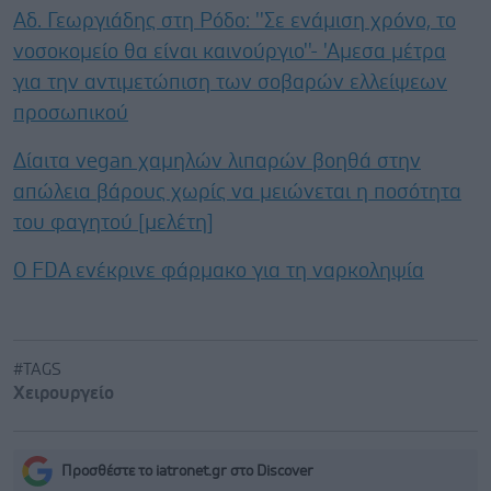
Αδ. Γεωργιάδης στη Ρόδο: ''Σε ενάμιση χρόνο, το
νοσοκομείο θα είναι καινούργιο''- 'Αμεσα μέτρα
για την αντιμετώπιση των σοβαρών ελλείψεων
προσωπικού
Δίαιτα vegan χαμηλών λιπαρών βοηθά στην
απώλεια βάρους χωρίς να μειώνεται η ποσότητα
του φαγητού [μελέτη]
Ο FDA ενέκρινε φάρμακο για τη ναρκοληψία
#TAGS
Χειρουργείο
Προσθέστε το iatronet.gr στο Discover