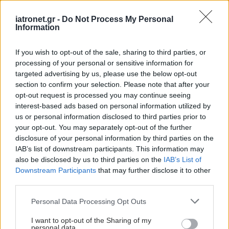
iatronet.gr -
Do Not Process My Personal
Κυανούς Σταυρός: Ένα
Information
πρότυπο Κέντρο
Ρομποτικής
If you wish to opt-out of the sale, sharing to third parties, or
Χειρουργικής στη
processing of your personal or sensitive information for
Βόρεια Ελλάδα
targeted advertising by us, please use the below opt-out
section to confirm your selection. Please note that after your
opt-out request is processed you may continue seeing
interest-based ads based on personal information utilized by
us or personal information disclosed to third parties prior to
ΔΕΙΤΕ ΕΠΙΣΗΣ
your opt-out. You may separately opt-out of the further
disclosure of your personal information by third parties on the
IAB’s list of downstream participants. This information may
also be disclosed by us to third parties on the
IAB’s List of
Downstream Participants
that may further disclose it to other
third parties.
Please note that this website/app uses one or more Google
Personal Data Processing Opt Outs
services and may gather and store information including but
not limited to your visit or usage behaviour. You may click to
I want to opt-out of the Sharing of my
personal data.