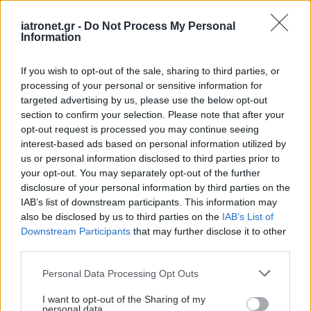
«Η διατήρηση της σωστής θερμοκρασίας είναι μια
iatronet.gr -
Do Not Process My Personal
πρόκληση για όλους και ειδικά για αυτούς τους
Information
ασθενείς. Η μείωσή της όταν το σώμα δεν μπορεί
If you wish to opt-out of the sale, sharing to third parties, or
να το κάνει από μόνο του έγκειται στη λήψη
processing of your personal or sensitive information for
πρόσθετων μέτρων που βοηθούν, όπως η καλή
targeted advertising by us, please use the below opt-out
ενυδάτωση με παγωμένο νερό, η παραμονή σε
section to confirm your selection. Please note that after your
opt-out request is processed you may continue seeing
κλιματιζόμενους χώρους και τα συχνά δροσερά
interest-based ads based on personal information utilized by
ντους.
us or personal information disclosed to third parties prior to
your opt-out. You may separately opt-out of the further
Όσοι εμφανίζουν δε δυσανεξία στη θερμότητα και
disclosure of your personal information by third parties on the
IAB’s list of downstream participants. This information may
δεν έχουν εξετάσει τον θυρεοειδή τους, να το
also be disclosed by us to third parties on the
IAB’s List of
κάνουν το συντομότερο, γιατί ο καλά ρυθμισμένος
Downstream Participants
that may further disclose it to other
αδένας απαλλάσσει από τα ενοχλητικά
third parties.
συμπτώματα και βελτιώνει την ποιότητα ζωής των
Please note that this website/app uses one or more Google
Personal Data Processing Opt Outs
ασθενών», καταλήγει ο Καθηγητής Δημήτρης
services and may gather and store information including but
not limited to your visit or usage behaviour. You may click to
I want to opt-out of the Sharing of my
Λινός.
personal data.