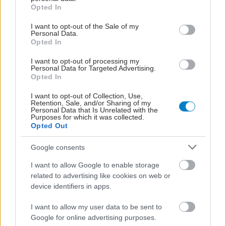
grant or deny consent to Google and its third-party tags to
Opted In
use your data for below specified purposes in below Google
Προσθέστε το iatronet.gr στο Discover
consent section.
I want to opt-out of the Sale of my
Personal Data.
Opted In
Ειδήσεις υγείας σήμερα
I want to opt-out of processing my
Φρούτα, σακχαρώδης διαβήτης και καλοκαίρι
Personal Data for Targeted Advertising.
Opted In
Σημάδια διπολικής διαταραχής
I want to opt-out of Collection, Use,
Retention, Sale, and/or Sharing of my
Αδ. Γεωργιάδης στη Ρόδο: ''Σε ενάμιση χρόνο, το
Personal Data that Is Unrelated with the
Purposes for which it was collected.
νοσοκομείο θα είναι καινούργιο''- 'Αμεσα μέτρα
Opted Out
για την αντιμετώπιση των σοβαρών ελλείψεων
Google consents
προσωπικού
I want to allow Google to enable storage
related to advertising like cookies on web or
device identifiers in apps.
#TAGS
I want to allow my user data to be sent to
Θυρεοειδής
Google for online advertising purposes.