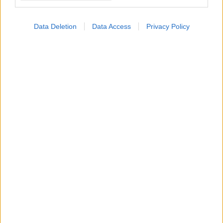
Data Deletion
Data Access
Privacy Policy
Προβλήματα
θυρεοειδούς και οι
τροφές που πρέπει να
αποφεύγετε
Νέα μεγάλη μελέτη
αναδεικνύει αυξημένο
καρδιαγγειακό κίνδυνο
στον υποκλινικό
υπερθυρεοειδισμό
Όζος στο θυρεοειδή:
Πότε είναι καρκίνος και
ποιες εξετάσεις
χρειάζονται