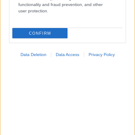
functionality and fraud prevention, and other
user protection.
CONFIRM
Data Deletion
Data Access
Privacy Policy
Η αποφυγή 3 παραγόντων κινδύνου στη μέση ηλικία
προσθέτει 13 χρόνια χωρίς άνοια [μελέτη]