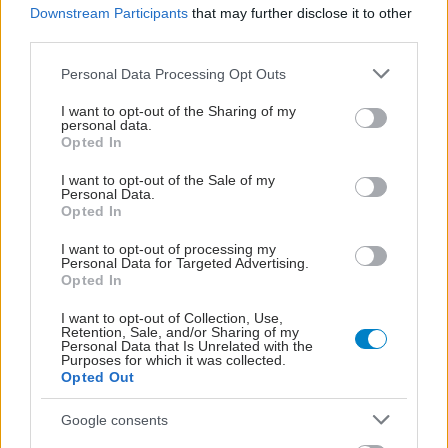
Downstream Participants
that may further disclose it to other
third parties.
Please note that this website/app uses one or more Google
Personal Data Processing Opt Outs
services and may gather and store information including but
not limited to your visit or usage behaviour. You may click to
I want to opt-out of the Sharing of my
personal data.
grant or deny consent to Google and its third-party tags to
Opted In
use your data for below specified purposes in below Google
consent section.
I want to opt-out of the Sale of my
Personal Data.
Opted In
I want to opt-out of processing my
Personal Data for Targeted Advertising.
Opted In
I want to opt-out of Collection, Use,
ΜΠΕΙΤΕ ΣΤΗ ΣΥΖΗΤΗΣΗ
Retention, Sale, and/or Sharing of my
Personal Data that Is Unrelated with the
Purposes for which it was collected.
Opted Out
Loading...
Google consents
Προσθήκη Σχολίου