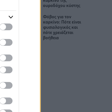
καρκίνο της
ουροδόχου κύστης
Φόβος για τον
καρκίνο: Πότε είναι
φυσιολογικός και
πότε χρειάζεται
βοήθεια