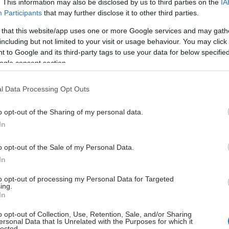
. This information may also be disclosed by us to third parties on the
IA
ς φορές τυγχάνει ελλιπούς ενημέρωσης και
Participants
that may further disclose it to other third parties.
ς». Η κα. Ζένια Σαριδάκη - Ζώρα, Πρόεδρος Δ.Σ της
 that this website/app uses one or more Google services and may gath
 Ογκολόγων Παθολόγων Ελλάδος (ΕΟΠΕ),
including but not limited to your visit or usage behaviour. You may click 
η στις νέες καινοτόμες θεραπείες για τη νόσο,
 to Google and its third-party tags to use your data for below specifi
 «Όλο και περισσότερα είναι τα όπλα που διαθέτουμε
ogle consent section.
ρα μας για την καταπολέμηση του ηπατοκυτταρικού
 Η εξατομικευμένη προσέγγιση, με τη χρήση νέων
l Data Processing Opt Outs
 στοχευμένων θεραπειών, οι οποίες είναι
o opt-out of the Sharing of my personal data.
 στην βιολογία του νοσήματος, και η ανοσοθεραπεία,
In
λλάξει την ιστορία σε πολλούς τύπους καρκίνου,
 επιτέλους στους ασθενείς μας και σε μας τους
o opt-out of the Sale of my Personal Data.
 γιατρούς τους να ελπίζουμε».
In
 Γράβαρης, Υπεύθυνος Επικοινωνίας του Συλλόγου
to opt-out of processing my Personal Data for Targeted
πατος Ελλάδος «Προμηθέας», παρουσίασε συνοπτικά
ing.
In
ις ενημέρωσης και ευαισθητοποίησης του Προμηθέα
 την κατεύθυνση λέγοντας: «Η ενημέρωση αμφότερων
o opt-out of Collection, Use, Retention, Sale, and/or Sharing
ersonal Data that Is Unrelated with the Purposes for which it
ών ήπατος, των συγγενών αυτών, καθώς και του
lected.