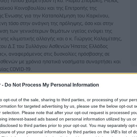
ευξη Τύπου χαιρέτησαν η κα. Μαρία Σπυράκη, Μέλος
αϊκού Κοινοβουλίου και της Επιτροπής της
ς Ένωσης για την Καταπολέμηση του Καρκίνου,
νη τόσο στην ανάγκη της πρόληψης, όσο και στην
υνση των γενικότερων θεμάτων υγείας ενόψει της
νης κλιματικής αλλαγής και ο κ. Γιώργος Καλαμίτσης,
του Δ.Σ του Συλλόγου Ασθενών Ήπατος Ελλάδος
ς», αναφερόμενος στις δυσκολίες πρόσβασης σε
ασθενών με χρόνια ηπατικά νοσήματα συναρτήσει και
ίας COVID-19.
Δ
ντας τους βασικούς παράγοντες κινδύνου που
r -
Do Not Process My Personal Information
τη νόσο, ο Πρόεδρος του Δ.Σ της Ελληνικής Εταιρείας
ου Ήπατος (ΕΕΜΗ), Καθηγητής κ. Ιωάννης
to opt-out of the sale, sharing to third parties, or processing of your per
της, ανέφερε χαρακτηριστικά: «Η πρόληψη μέσα από
formation for targeted advertising by us, please use the below opt-out s
 έγκαιρη ενημέρωση, ορθό τρόπο ζωής και τακτική
r selection. Please note that after your opt-out request is processed y
eing interest-based ads based on personal information utilized by us or
α με τον θεράποντα ιατρό, αποτελούν διαχρονικά την
disclosed to third parties prior to your opt-out. You may separately opt-
 ασπίδα προστασίας απέναντι στον Καρκίνο του
losure of your personal information by third parties on the IAB’s list of
ια ασθένεια με σοβαρές συνέπειες για τον άνθρωπο