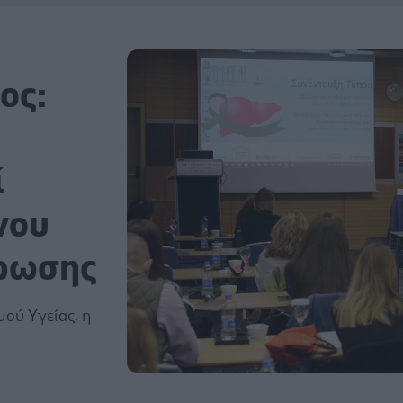
ος:
ί
νου
έρωσης
ού Υγείας, η