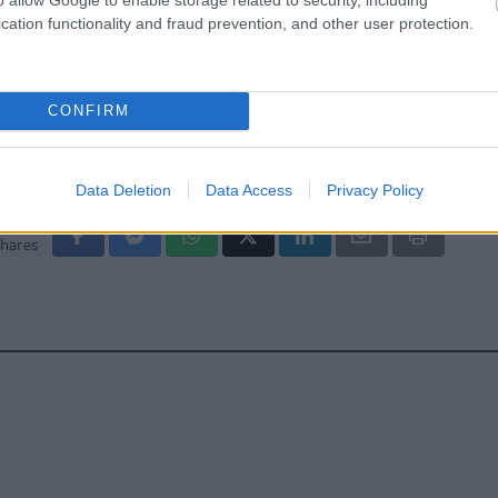
gan χαμηλών λιπαρών βοηθά στην απώλεια βάρους
cation functionality and fraud prevention, and other user protection.
ειώνεται η ποσότητα του φαγητού [μελέτη]
CONFIRM
Data Deletion
Data Access
Privacy Policy
hares