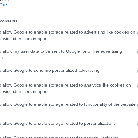
ληθυσμού που ενδέχεται να ανήκει σε ομάδα υψηλού
Out
ίς να το γνωρίζει, πάντοτε αποτελούν το καλύτερο
απέναντι σε μια παγκόσμια συνεχιζόμενη πανδημία,
consents
του καρκίνου του ήπατος, η οποία εξακολουθεί να
o allow Google to enable storage related to advertising like cookies on
νει τη δέουσα προσοχή από τα συστήματα υγείας».
evice identifiers in apps.
o allow my user data to be sent to Google for online advertising
s.
to allow Google to send me personalized advertising.
έστε το iatronet.gr στο Discover
o allow Google to enable storage related to analytics like cookies on
υγείας σήμερα
evice identifiers in apps.
ιπολικής διαταραχής
o allow Google to enable storage related to functionality of the website
άδης στη Ρόδο: ''Σε ενάμιση χρόνο, το νοσοκομείο θα
ούργιο''- 'Αμεσα μέτρα για την αντιμετώπιση των
o allow Google to enable storage related to personalization.
λλείψεων προσωπικού
o allow Google to enable storage related to security, including