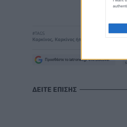
Δίαιτα ve
authenti
χωρίς να μ
#TAGS
Καρκίνος
,
Καρκίνος ήπατος - συκωτιού
Προσθέστε το iatronet.gr στο Discover
s
ΔΕΙΤΕ ΕΠΙΣΗΣ