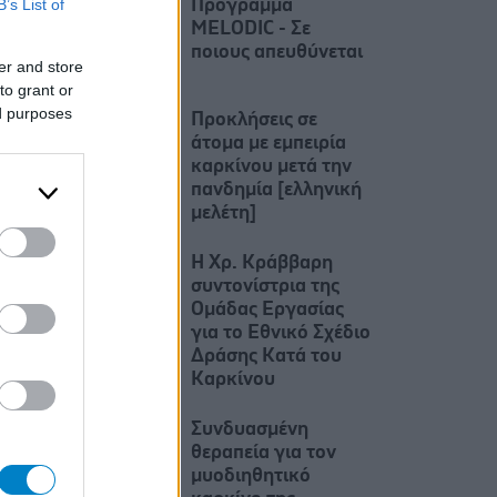
B’s List of
Πρόγραμμα
MELODIC - Σε
ποιους απευθύνεται
er and store
to grant or
ed purposes
Προκλήσεις σε
άτομα με εμπειρία
καρκίνου μετά την
πανδημία [ελληνική
μελέτη]
Η Χρ. Κράββαρη
συντονίστρια της
Ομάδας Εργασίας
για το Εθνικό Σχέδιο
Δράσης Κατά του
Καρκίνου
Συνδυασμένη
θεραπεία για τον
μυοδιηθητικό