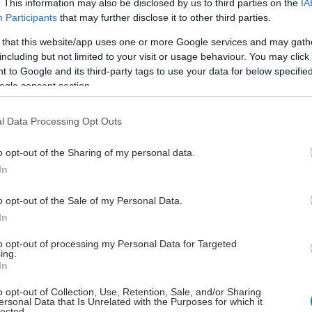
. This information may also be disclosed by us to third parties on the
IA
ευση πρωτεΐνης σε έρευνες που έγιναν σε ανθρώπινο
Participants
that may further disclose it to other third parties.
ργαστήριο.
 that this website/app uses one or more Google services and may gath
including but not limited to your visit or usage behaviour. You may click 
ου λάμβαναν sildenafil ήταν λιγότερο πιθανό να
 to Google and its third-party tags to use your data for below specifi
ν Alzheimer σε σχέση με όσους δεν λάμβαναν το
ogle consent section.
ε βάση προσωπικά ιατρικά στοιχεία 6 ετών που
 7.23 εκατομμύρια ανθρώπους.
l Data Processing Opt Outs
o opt-out of the Sharing of my personal data.
In
ong Cheng, δήλωσε ότι τα ευρήματα είναι
o opt-out of the Sale of my Personal Data.
κά αλλά χρειάζονται νέες έρευνες.
In
to opt-out of processing my Personal Data for Targeted
ing.
g.
In
έστε το iatronet.gr στο Discover
o opt-out of Collection, Use, Retention, Sale, and/or Sharing
ersonal Data that Is Unrelated with the Purposes for which it
lected.