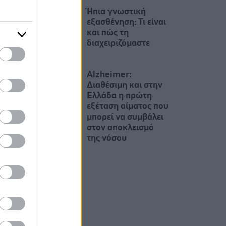
Ήπια γνωστική
εξασθένηση: Τι είναι
και πώς τη
διαχειριζόμαστε
Alzheimer:
Διαθέσιμη και στην
Ελλάδα η πρώτη
εξέταση αίματος που
μπορεί να συμβάλει
στον αποκλεισμό
της νόσου