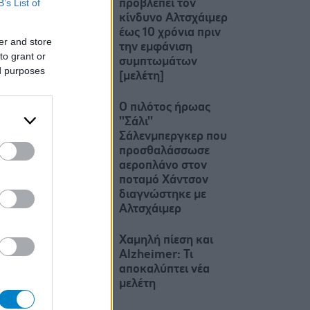
B’s List of
προβλέπει τον
κίνδυνο Αλτσχάιμερ
έως 10 χρόνια πριν
er and store
την εμφάνιση
to grant or
συμπτωμάτων
ed purposes
[μελέτη]
Ο πιλότος ήρωας
''Σάλι''
Σάλενμπεργκερ που
προσθαλάσσωσε
αεροπλάνο στον
ποταμό Χάντσον
διαγνώστηκε με
Αλτσχάιμερ
Χαμηλή πίεση και
Alzheimer: Τι
αποκαλύπτει νέα
μελέτη