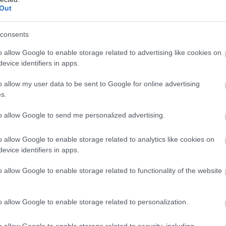
υγείας σήμερα
Out
ακχαρώδης διαβήτης και καλοκαίρι
consents
ιπολικής διαταραχής
o allow Google to enable storage related to advertising like cookies on
evice identifiers in apps.
άδης στη Ρόδο: ''Σε ενάμιση χρόνο, το νοσοκομείο θα
ούργιο''- 'Αμεσα μέτρα για την αντιμετώπιση των
o allow my user data to be sent to Google for online advertising
λλείψεων προσωπικού
s.
to allow Google to send me personalized advertising.
o allow Google to enable storage related to analytics like cookies on
evice identifiers in apps.
o allow Google to enable storage related to functionality of the website
hares
o allow Google to enable storage related to personalization.
o allow Google to enable storage related to security, including