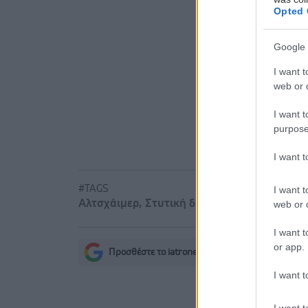
Ειδήσεις 
Opted 
Φρούτα, σ
Google 
Σημάδια δ
I want t
web or d
Αδ. Γεωργι
είναι καιν
I want t
σοβαρών ε
purpose
I want 
#TAGS
I want t
Αλτσχάιμερ
,
Στυτική δυσλειτουργία
web or d
I want t
or app.
Προσθέστε το iatronet.gr στο Discover
s
I want t
I want t