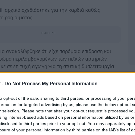
fil, αρχικά σχεδιάστηκε για την καρδιά καθώς
τη ροή αίματος.
ια ανακαλύφθηκε ότι είχε παρόμοια επίδραση και
 σώμα περιλαμβανομένων των πεϊκών αρτηριών,
ε σε επιτυχή αγωγή για τη στυτική δυσλειτουργία.
Δ
ωρούν ότι θα μπορούσε να έχει και άλλες χρήσεις. Το
r -
Do Not Process My Personal Information
 ήδη χρησιμοποιείται στην πνευμονική υπέρταση.
to opt-out of the sale, sharing to third parties, or processing of your per
ες, τελευταίως εξετάζουν αν θα μπορούσε να βοηθά
formation for targeted advertising by us, please use the below opt-out s
με κίνδυνο αγγειακής άνοιας. Τώρα, πιστεύουν ότι
r selection. Please note that after your opt-out request is processed y
ε να βοηθά και στη νόσο Alzheimer.
eing interest-based ads based on personal information utilized by us or
disclosed to third parties prior to your opt-out. You may separately opt-
τές ανακάλυψαν ότι υψηλές δόσεις του φαρμάκου
losure of your personal information by third parties on the IAB’s list of
την ανάπτυξη εγκεφαλικών κυττάρων και μειώνουν