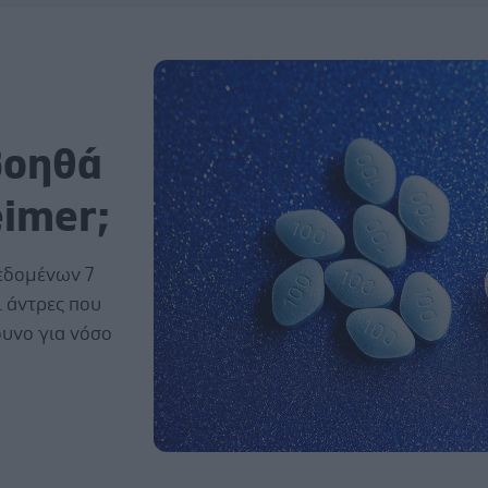
 βοηθά
eimer;
δεδομένων 7
 άντρες που
δυνο για νόσο