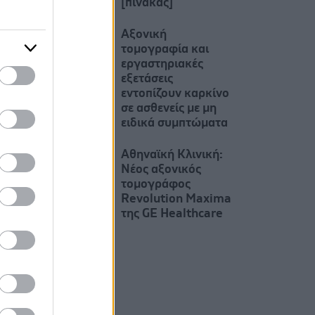
[πίνακας]
Αξονική
τομογραφία και
εργαστηριακές
εξετάσεις
εντοπίζουν καρκίνο
σε ασθενείς με μη
ειδικά συμπτώματα
Αθηναϊκή Κλινική:
Νέος αξονικός
τομογράφος
Revolution Maxima
της GE Healthcare