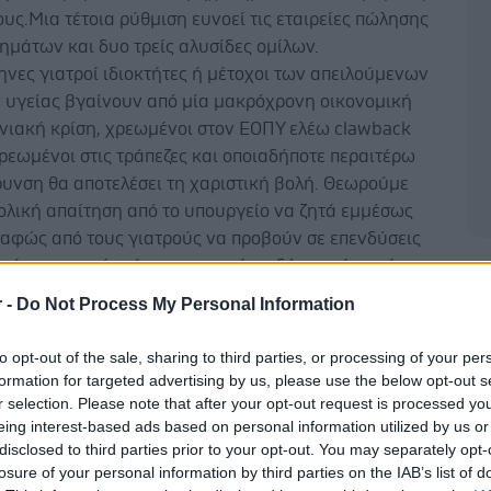
ους.Μια τέτοια ρύθμιση ευνοεί τις εταιρείες πώλησης
μάτων και δυο τρείς αλυσίδες ομίλων.
ηνες γιατροί ιδιοκτήτες ή μέτοχοι των απειλούμενων
 υγείας βγαίνουν από μία μακρόχρονη οικονομική
νιακή κρίση, χρεωμένοι στον ΕΟΠΥ ελέω clawback
ρεωμένοι στις τράπεζες και οποιαδήποτε περαιτέρω
ρυνση θα αποτελέσει τη χαριστική βολή. Θεωρούμε
ολική απαίτηση από το υπουργείο να ζητά εμμέσως
σαφώς από τους γιατρούς να προβούν σε επενδύσεις
υ ύψους χωρίς κάποια κρατική επιδότηση ή χωρίς
Δ
ο ανάλογο ΕΣΠΑ.
r -
Do Not Process My Personal Information
σαγόμενα μηχανήματα secondhand είναι
μισμένα και φέρουν iso 15189 που εγγυάται την
to opt-out of the sale, sharing to third parties, or processing of your per
τα, είναι περίπου δεκαετίας και η μέση τιμή τους είναι
formation for targeted advertising by us, please use the below opt-out s
00-450.000#e# +ΦΠΑ. Τα μηχανήματα αυτά
r selection. Please note that after your opt-out request is processed y
eing interest-based ads based on personal information utilized by us or
τουν απόλυτα τον ασθενή από επιστημονικής και
disclosed to third parties prior to your opt-out. You may separately opt-
ογικής πλευράς (όπως γίνεται σε όλη την Ευρώπη). Σε
losure of your personal information by third parties on the IAB’s list of
τωση ψήφισης του ανωτέρω νομοσχεδίου πρέπει ή να