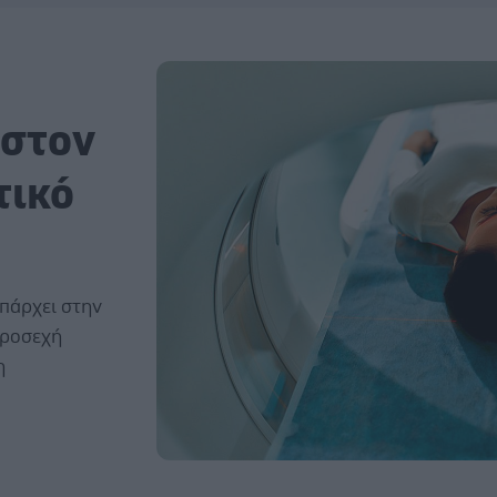
 στον
τικό
υπάρχει στην
προσεχή
η