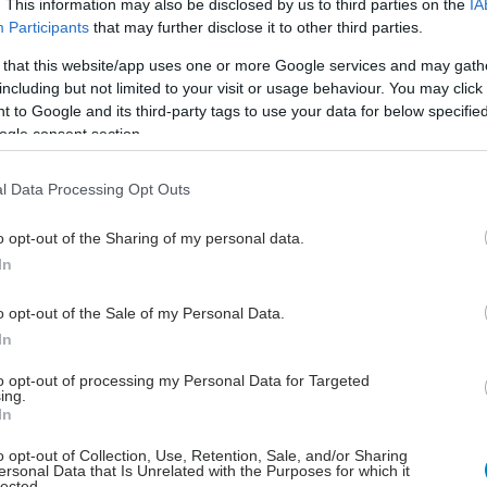
. This information may also be disclosed by us to third parties on the
IA
σει κανείς καινούργιο μηχάνημα ή κάθε 5-6 χρόνια
Participants
that may further disclose it to other third parties.
οράζει ένα μηχάνημα secondhand!
 that this website/app uses one or more Google services and may gath
ι θεσμικός κρατικός φορέας που ελέγχει τα
including but not limited to your visit or usage behaviour. You may click 
ήματα -ο ΔΗΜΟΚΡΙΤΟΣ με σχολαστικό έλεγχο ανά
 to Google and its third-party tags to use your data for below specifi
τία
ogle consent section.
υπέρ ή βέβαιο ότι αν ψηφισθεί αυτό το νομοσχέδιο
 υπάρχει στην Ελλάδα ακτινολόγος ούτε για δείγμα
l Data Processing Opt Outs
οσεχή πενταετία
o opt-out of the Sharing of my personal data.
ο θέμα είχε τεθεί και το 2007 επί υπουργίας του κου
In
όπουλου και απεσύρθη μετά τις πληροφορίες που του
 δώσει.
o opt-out of the Sale of my Personal Data.
In
to opt-out of processing my Personal Data for Targeted
έστε το iatronet.gr στο Discover
ing.
In
υγείας σήμερα
o opt-out of Collection, Use, Retention, Sale, and/or Sharing
ersonal Data that Is Unrelated with the Purposes for which it
lected.