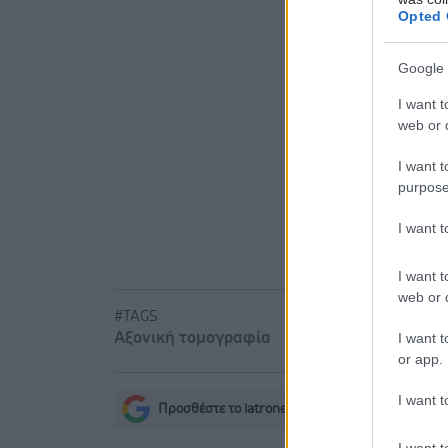
Αδ. Γεωργι
Opted 
είναι καιν
σοβαρών ε
Google 
Δίαιτα ve
I want t
χωρίς να μ
web or d
Ο FDA ενέ
I want t
purpose
I want 
I want t
web or d
#TAGS
I want t
Αξονική τομογραφία
or app.
I want t
Προσθέστε το iatronet.gr στο Discover
s
I want t