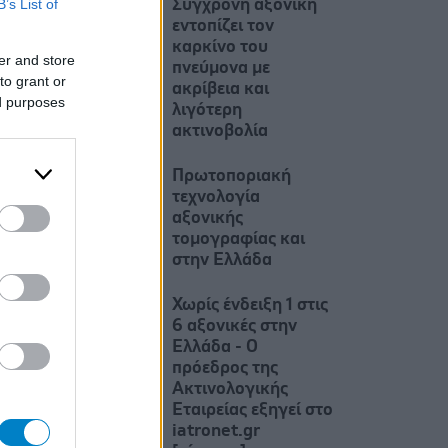
B’s List of
Σύγχρονη αξονική
εντοπίζει τον
καρκίνο του
er and store
πνεύμονα με
to grant or
ακρίβεια και
ed purposes
λιγότερη
ακτινοβολία
Πρωτοποριακή
τεχνολογία
αξονικής
τομογραφίας και
στην Ελλάδα
Χωρίς ένδειξη 1 στις
6 αξονικές στην
Ελλάδα - Ο
πρόεδρος της
Ακτινολογικής
Εταιρείας εξηγεί στο
iatronet.gr