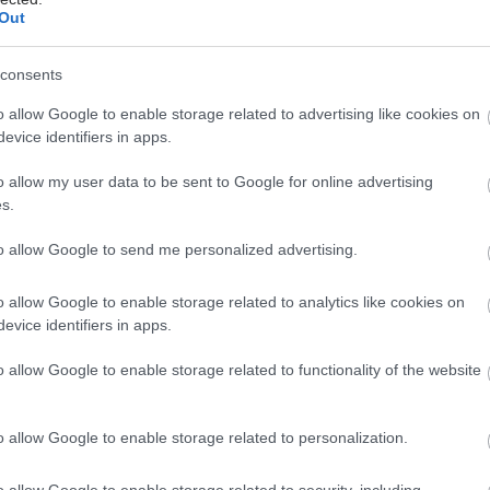
άδης στη Ρόδο: ''Σε ενάμιση χρόνο, το νοσοκομείο θα
Out
ούργιο''- 'Αμεσα μέτρα για την αντιμετώπιση των
λλείψεων προσωπικού
consents
gan χαμηλών λιπαρών βοηθά στην απώλεια βάρους
o allow Google to enable storage related to advertising like cookies on
ειώνεται η ποσότητα του φαγητού [μελέτη]
evice identifiers in apps.
κρινε φάρμακο για τη ναρκοληψία
o allow my user data to be sent to Google for online advertising
s.
to allow Google to send me personalized advertising.
o allow Google to enable storage related to analytics like cookies on
evice identifiers in apps.
o allow Google to enable storage related to functionality of the website
o allow Google to enable storage related to personalization.
hares
o allow Google to enable storage related to security, including