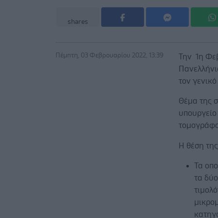
shares
Πέμπτη, 03 Φεβρουαρίου 2022, 13:39
Την 1η Φε
Πανελλήνι
τον γενικό
Θέμα της 
υπουργείο 
τομογράφ
Η θέση της
Τα οπο
τα δύ
τιμολό
μικρομ
κατηγ