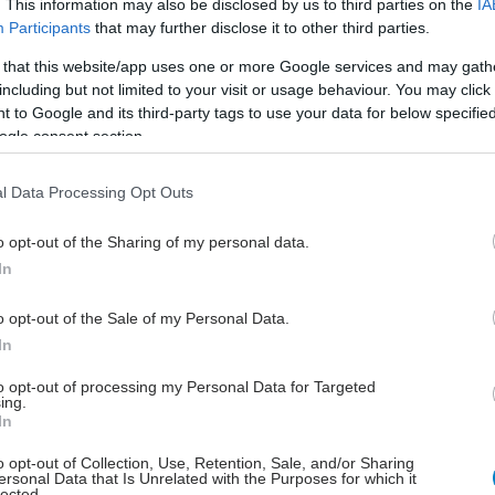
. This information may also be disclosed by us to third parties on the
IA
Participants
that may further disclose it to other third parties.
cus Hainsworth δήλωσε ότι φάρμακα για τη στυτική
γία αξίζει να μελετηθούν περισσότερο για πιθανή
 that this website/app uses one or more Google services and may gath
including but not limited to your visit or usage behaviour. You may click 
 στην άνοια.
 to Google and its third-party tags to use your data for below specifi
ogle consent section.
τα δημοσιεύτηκαν πρόσφατα στο Alzheimer's &
l Data Processing Opt Outs
 & Dementia.
o opt-out of the Sharing of my personal data.
In
έστε το iatronet.gr στο Discover
o opt-out of the Sale of my Personal Data.
In
υγείας σήμερα
to opt-out of processing my Personal Data for Targeted
ο Κορίνθου: Τμήμα ψευδοροφής κατέρρευσε στα
ing.
μένα ΤΕΠ
In
o opt-out of Collection, Use, Retention, Sale, and/or Sharing
αι Καρδίτσα ο Άδ. Γεωργιάδης για την παραλαβή 7
ersonal Data that Is Unrelated with the Purposes for which it
ων του ΕΚΑΒ και τα εγκαίνια του ΚΥ Σοφάδων
lected.