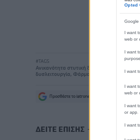
Opted 
Πώς επηρε
Google 
I want t
web or d
I want t
purpose
#TAGS
Ανικανότητα στυτική δυσλειτουργία
,
Άνοια
I want 
δυσλειτουργία
,
Φάρμακα
I want t
web or d
Προσθέστε το iatronet.gr στο Discover
s
I want t
or app.
I want t
ΔΕΙΤΕ ΕΠΙΣΗΣ
I want t