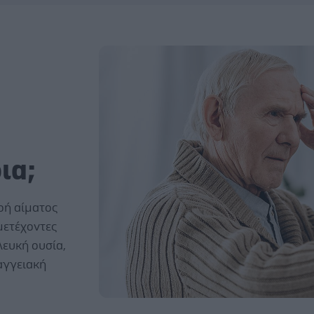
ια;
οή αίματος
μετέχοντες
λευκή ουσία,
 αγγειακή