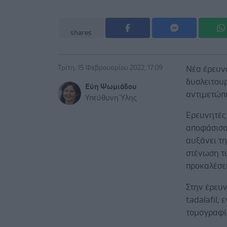
shares
Τρίτη, 15 Φεβρουαρίου 2022, 17:09
Νέα έρευνα
δυσλειτου
Εύη Ψωμιάδου
αντιμετώπι
Υπεύθυνη Ύλης
Ερευνητές 
αποφάσισαν
αυξάνει τη
στένωση τ
προκαλέσει
Στην έρευν
tadalafil,
τομογραφί