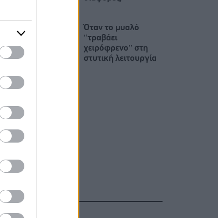
Όταν το μυαλό
‘’τραβάει
χειρόφρενο’’ στη
στυτική λειτουργία