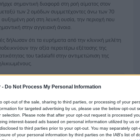
πήρχε σημαντική διαφορά στη ροή αίματος στον
μεταξύ των 2 ομάδων συμμετέχοντες άνω των 70
 αυξημένη ροή στη λευκή ουσία, την περιοχή που
σημαντική στην αγγειακή άνοια.
ές δήλωσαν ότι τα ευρήματα από την κλινική μελέτη
ποδεικνύουν την αξία περαιτέρω εξέτασης της
τικότητας του tadalafil στην αντιμετώπιση της
ηλικιωμένους.
Δ
r -
Do Not Process My Personal Information
ήλωσε οτι πρόκειται για σημαντική έρευνα στην οποία
to opt-out of the sale, sharing to third parties, or processing of your per
μονες προσπάθησαν να αναστρέψουν τη μείωση της
formation for targeted advertising by us, please use the below opt-out s
ος στον εγκέφαλο. Αν και δεν είδαν σημαντική
r selection. Please note that after your opt-out request is processed y
eing interest-based ads based on personal information utilized by us or
ετά από μια δόση tadalafil, δεν μπορούν να
disclosed to third parties prior to your opt-out. You may separately opt-
υν την πιθανότητα οφέλους από μακροχρόνια χρήση.
losure of your personal information by third parties on the IAB’s list of
ι νέες έρευνες.